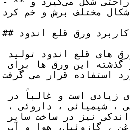
- **شکل‌پذیری:**  این ورق به راحتی شکل می‌گیرد و 
 اشکال مختلف برش و خم کرد.
## کاربرد ورق قلع اندود

اولین و گسترده ترین کاربرد ورق های قلع اندود تولید 
قوطی های کنسرو می باشد. در گذشته این ورق ها برای 
رد استفاده قرار می گرفت.
این ورق دارای كاربرد های زیادی است و غالباً در 
صنایع بسته بندی مواد غذائی ، شیمیائی ، داروئی ، 
رنگها و ورنی ها و با درصد اندكی نیز در ساخت سایر 
مصنوعات از قبیل فیلتر روغن ، گازوئیل، هوا و آب 