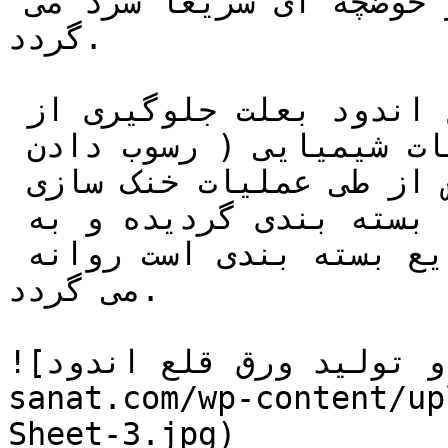
قلع گرم گردیده و سپس در حوضچه ای سریعاً سرد می 
گردد.

پس از این مرحله ورق قلع اندود بعلت جلوگیری از 
اکسیداسیون سطحی وارد عملیات شیمیایی ( رسوب دادن 
لایه ای از کروم ) گردیده و پس از طی عملیات خنک سازی 
و بازسازی های کنترل کیفی ، بسته بندی گردیده و به 
بازار مورد مصرف خود که صنایع بسته بندی است روانه 
می گردد.

![مراحل و تولید ورق قلع اندود](https://tajhiz-
sanat.com/wp-content/up
Sheet-3.jpg)
