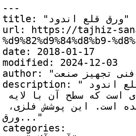
---

title: "ورق قلع اندود"

url: https://tajhiz-san
%d9%82%d9%84%d8%b9-%d8%
date: 2018-01-17

modified: 2024-12-03

author: "کارشناس فنی تجهیز صنعت"

description: "ورق قلع اندود چیست ؟ ورق قلع اندود 
یا تین پلیت نوعی ورق فولادی است که سطح آن با لایه 
نازکی از قلع پوشیده شده است. این پوشش فلزی، 
ورق..."

categories:
