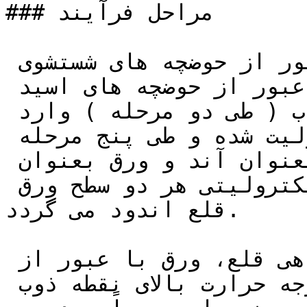
### مراحل فرآیند

در ابتدا ورق پس از عبور از حوضچه های شستشوی 
الکترولیتی و شستشو با آب و عبور از حوضچه های اسید 
شویی الکترولیتی و شستشو با آب ( طی دو مرحله ) وارد 
حوضچه های محتوی محلول الکترولیت شده و طی پنج مرحله 
در حالی که شمش خالص قلع بعنوان آند و ورق بعنوان 
کاتد عمل می کند ، به روش الکترولیتی هر دو سطح ورق 
قلع اندود می گردد.

پس از انجام عملیات پوشش دهی قلع، ورق با عبور از 
کوره ای به نام مافل تا درجه حرارت بالای نقطه ذوب 