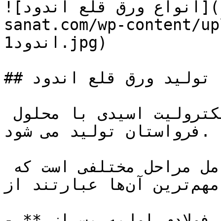
![انواع ورق قلع اندود](https://tajhiz-
sanat.com/wp-conten/ورق-قلع-
اندود1.jpg)

## تولید ورق قلع اندود

این ورق ها بر اساس روش الکترولیت اسیدی با محلول 
فرواستان تولید می شود.

تولید ورق قلع اندود شامل مراحل مختلفی است که 
مهم‌ترین آن‌ها عبارتند از:

- **آماده‌سازی ورق فولادی**: ورق فولادی اولیه پس از 