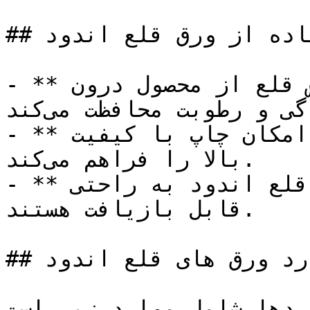
## مزایای استفاده از ورق قلع اندود

- **حفاظت از محصول:** پوشش قلع از محصول درون 
بسته‌بندی در برابر آلودگی و رطوبت محافظت می‌کند.

- **سهولت در چاپ:** سطح براق آن امکان چاپ با کیفیت 
بالا را فراهم می‌کند.

- **قابلیت بازیافت**: ورق‌های قلع اندود به راحتی 
قابل بازیافت هستند.

## استاندارد ورق های قلع اندود

ردها شامل موارد زير است: