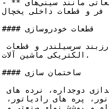
- **صنعت لوازم خانگی**: تولید قطعاتی مانند سینی‌های 
فر و قطعات داخلی یخچال

#### قطعات خودروسازی

فیلترهای روغن، واشرهای درزبند سرسیلندر و قطعات 
الکتریکی ماشین آلات.

#### ساختمان سازی

فاصله نگهدارها برای شیشه اندازی دوجداره، نرده های 
سقف کاذب، بازتابنده های نور، پره های رادیاتور، 
شیرهای تقویت شده، در پوشش بام و پوشش نمای صنعتی و 