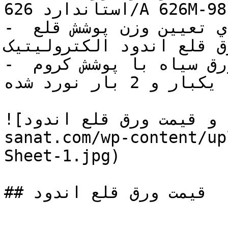
استاندارد 626/A 626M-98 ASTM

- روش هاي آزمون استاندارد براي تعيين وزن پوشش قلع 
لع اندود الکتروليتيک ASTM A 630-98
- براي توليدات قلع ورق سياه با پوشش کروم 
الکتروليتيک، يکبار و 2 بار نورد شدهASTM A 657M-98a

![خرید و قیمت ورق قلع اندود](https://tajhiz-
sanat.com/wp-content/up
Sheet-1.jpg)

## قیمت ورق قلع اندود
