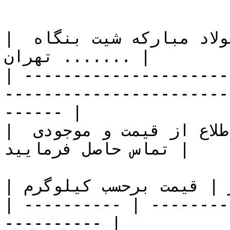
| لیست قیمت ورق قلع اندود فولاد مبارکه شیت بنگاه 
تهران ....... |

| ---------------------
-----------------------
------ |

| به علت نوسان بازار برای اطلاع از قیمت و موجودی 
تماس حاصل فرمایید |

| ضخامت | سایز | قیمت برحسب کیلوگرم |

| ---------- | --------
---------- |
