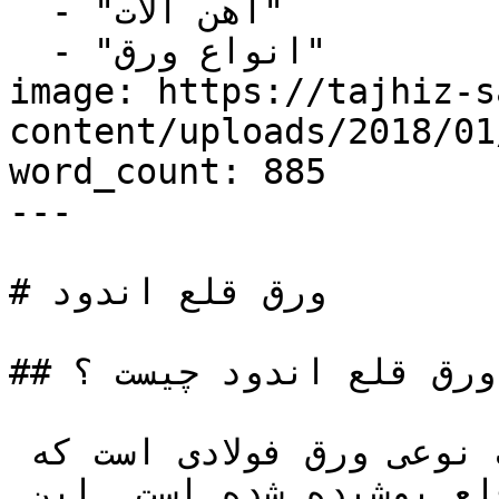
  - "آهن آلات"

  - "انواع ورق"

image: https://tajhiz-s
content/uploads/2018/0/ورق-قلع-اندود.jpg
word_count: 885

---

# ورق قلع اندود

## ورق قلع اندود چیست ؟

ورق قلع اندود یا تین پلیت نوعی ورق فولادی است که 
سطح آن با لایه نازکی از قلع پوشیده شده است. این 