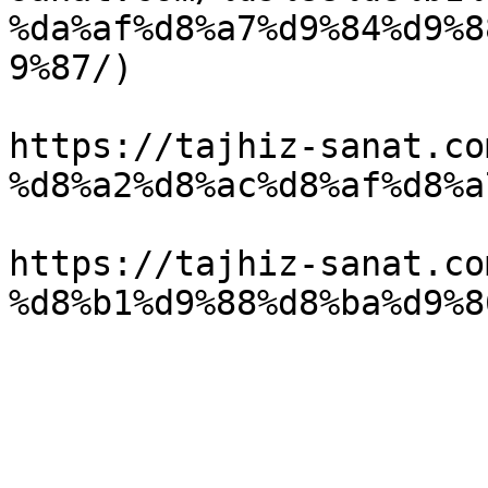
%da%af%d8%a7%d9%84%d9%8
9%87/) 

https://tajhiz-sanat.co
%d8%a2%d8%ac%d8%af%d8%a
https://tajhiz-sanat.co
%d8%b1%d9%88%d8%ba%d9%8