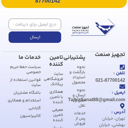
87700142
ارسال
تجهیز صنعت
پشتیبانی
تامین
خدمات ما
کننده
نحوه
سیاست حفظ حریم
بازگشت و
خصوصی
تلفن :
سایت
استرداد
فروشگاهی
قوانین استفاده از
021-87700142
محصول
پیکاتک
سایت
نحوه
همکاری
ایمیل :
باشگاه مشتریان
ارسال و
با تامین
TajhizSanat88@gmail.com
حمل و
استخدام و همکاری
کننده
نقل
گارانتی
معرفی
آدرس :
خدمات
تامین
کالیبراسیون
تهران، خیابان
پس از
کننده
فروش
بهشتی، خیابان