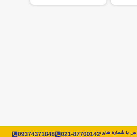
اس با شماره های:
09374371848
021-87700142