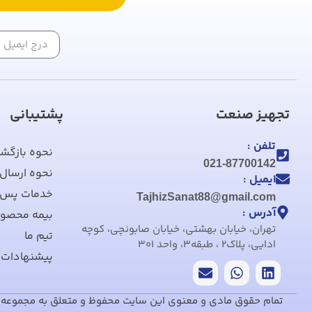
تجهیز صنعت
پشتیبانی
تلفن :
نحوه بازگش
021-87700142
نحوه ارسال
ایمیل :
خدمات پس 
TajhizSanat88@gmail.com
آدرس :
بیمه محصول
تهران، خیابان بهشتی، خیابان صابونچی، کوچه
تیم ما
ادایی، پلاک2 ، طبقه3، واحد 301
پیشنهادات،
تمام حقوق مادی و معنوی این سایت محفوظ و متعلق به مجموعه تج