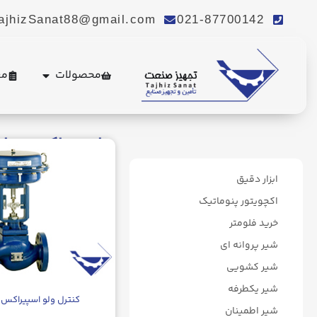
ajhizSanat88@gmail.com
021-87700142
محصولات
مع
اسپیراکس سارکو ax Sarco
ابزار دقیق
اکچویتور پنوماتیک
خرید فلومتر
شیر پروانه ای
شیر کشویی
شیر یکطرفه
کنترل ولو اسپیراکس 
شیر اطمینان