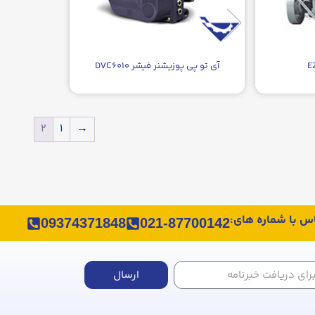
آی تو پی پوزیشنر فیشر DVC۶۰۱۰
۲
۱
→
اس با شماره های:
09374371848
021-87700142
ارسال