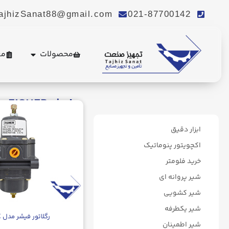
ajhizSanat88@gmail.com
021-87700142
محصولات
مع
فیشرFISHER
ابزار دقیق
اکچویتور پنوماتیک
خرید فلومتر
شیر پروانه ای
شیر کشویی
شیر یکطرفه
رگلاتور فیشر مدل ۶۷C
شیر اطمینان