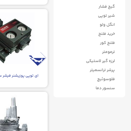
گیج فشار
شیر توپی
انگل ولو
خرید فلنج
فلنج کور
ترمومتر
لرزه گیر لاستیکی
پرشر ترانسمیتر
ای توپی پوزیشنر فیشر سری 
فلوسوئیچ
سنسور دما