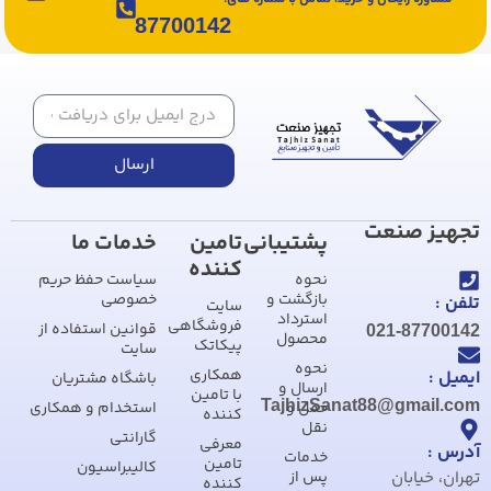
87700142
ارسال
تجهیز صنعت
پشتیبانی
تامین
خدمات ما
کننده
نحوه
سیاست حفظ حریم
بازگشت و
خصوصی
تلفن :
سایت
استرداد
فروشگاهی
قوانین استفاده از
021-87700142
محصول
پیکاتک
سایت
نحوه
همکاری
ایمیل :
باشگاه مشتریان
ارسال و
با تامین
TajhizSanat88@gmail.com
حمل و
استخدام و همکاری
کننده
نقل
گارانتی
معرفی
آدرس :
خدمات
تامین
کالیبراسیون
تهران، خیابان
پس از
کننده