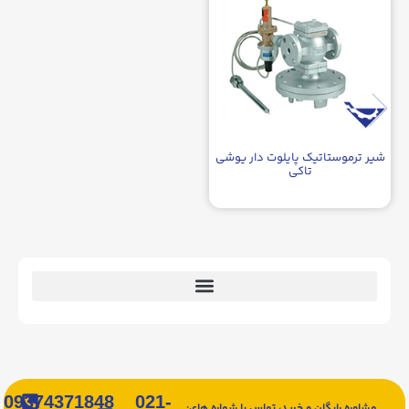
شیر ترموستاتیک پایلوت دار یوشی
تاکی
09374371848
021-
مشاوره رایگان و خرید، تماس با شماره های: