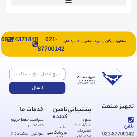
09374371848
021-
مشاوره رایگان و خرید، تماس با شماره های:
87700142
ارسال
تجهیز صنعت
پشتیبانی
تامین
خدمات ما
کننده
نحوه
سیاست حفظ حریم
بازگشت و
خصوصی
تلفن :
سایت
استرداد
فروشگاهی
قوانین استفاده از
021-87700142
محصول