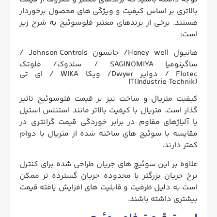
بالاتری بر اساس کیفیت و ویژگی های محصول برخوردار
هستند. برخی از برندهای معتبر فلوسوئیچ به شرح زیر
است:
Johnson Controls
هانیول Honey well/ جانسون
/
SAGINOMIYA
ساگینومیا
/ سلدوک/ فلوتک
Flotec / دوایر Dwyer/ ویکا WIKA / ای تی
IT(Industrie Technik)
کیفیت متریال و ساخت نیز بر قیمت فلوسوئیچ تاثیر
گذار است. متریال با کیفیت بالاتر مانند استنلس استیل
یا آلیاژهای مقاوم در برابر خوردگی قیمت گرانتری در
مقایسه با سوئیچ های ساخته شده از متریال با دوام
کمتر دارند.
علاوه بر این سوئیچ های جریان طراحی شده برای کنترل
نرخ جریان بزرگتر یا محدوده جریان گسترده تر ممکن
است به دلیل ظرفیت و قابلیت های افزایش یافته قیمت
بیشتری داشته باشند.