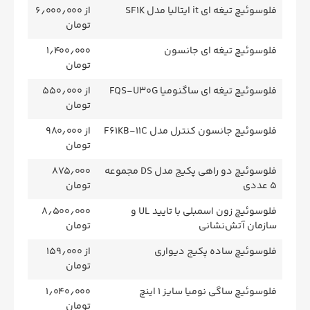
فلوسوئیچ تیغه ای it ایتالیا مدل SF1K
از ۶٫۰۰۰٫۰۰۰
تومان
فلوسوئیچ تیغه ای جانسون
۱٫۴۰۰٫۰۰۰
تومان
فلوسوئیچ تیغه ای ساگنومیا FQS-U30G
از ۵۵۰٫۰۰۰
تومان
فلوسوئیچ جانسون کنترل مدل F61KB-11C
از ۹۸۰٫۰۰۰
تومان
فلوسوئیچ دو راهی پکیج مدل DS مجموعه
۸۷۵٫۰۰۰
5 عددی
تومان
فلوسوئیچ زون اسمبلی با تایید UL و
۸٫۵۰۰٫۰۰۰
سازمان آتش‌نشانی
تومان
فلوسوئیچ ساده پکیج دیواری
از ۱۵۹٫۰۰۰
تومان
فلوسوئیچ ساگی نومیا سایز ۱ اینچ
۱٫۰۴۰٫۰۰۰
تومان