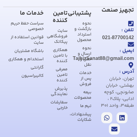
تجهیز صنعت
پشتیبانی
تامین
خدمات ما
کننده
نحوه
سیاست حفظ حریم
بازگشت و
خصوصی
تلفن :
سایت
استرداد
فروشگاهی
قوانین استفاده از
021-87700142
محصول
پیکاتک
سایت
نحوه
همکاری
ایمیل :
باشگاه مشتریان
ارسال و
با تامین
TajhizSanat88@gmail.com
حمل و
استخدام و همکاری
کننده
نقل
گارانتی
معرفی
آدرس :
خدمات
تامین
کالیبراسیون
تهران، خیابان
پس از
کننده
فروش
بهشتی، خیابان
پذیرش
صابونچی، کوچه
بیمه
نمایندگی
محصولات
ادایی، پلاک2 ،
سفارشات
طبقه3، واحد 301
تیم ما
خارجی
پیشنهادات،
شکایات