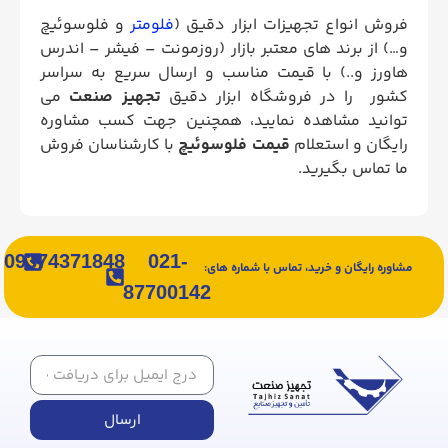
فروش انواع تجهیزات ابزار دقیق (
فلومتر
و فلوسوئیچ
و…) از برند های معتبر بازار (روزمونت – فیشر – اندرس
هاورز و..) با قیمت مناسب و ارسال سریع به سراسر
کشور را در فروشگاه ابزار دقیق
تجهیز صنعت
می
توانید مشاهده نمایید، همچنین جهت کسب مشاوره
رایگان و استعلام
قیمت فلوسوئیچ
با کارشناسان فروش
ما تماس بگیرید.
09374371848
021-
مشاوره رایگان و خرید، تماس با شماره های:
87700142
ارسال