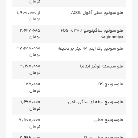
تومان
فلو سوئیچ خطی آکول ACOL
از ۱٫۹۰۰٫۰۰۰
تومان
فلو سوئیچ ساگینومیا / FQS-u30
۲٫۴۲۷٫۶۸۵
saginomiya
تومان
فلو سوئیچ یک اینچ 90 لیتر بر دقیقه
۳۷٫۴۰۰٫۰۰۰
تومان
فلو سیستم لوئیز ایتالیا
۳٫۲۶۷٫۰۰۰
تومان
فلوسوییچ DS
۱۷۵٫۰۰۰
تومان
فلوسوییچ تیغه ای ساگی نامی
۱٫۳۲۷٫۰۰۰
تومان
فلوسوییچ خطی
۷٫۵۰۰٫۰۰۰
تومان
فلوسوییچ خطی سیکا
۲٫۴۶۶٫۰۰۰