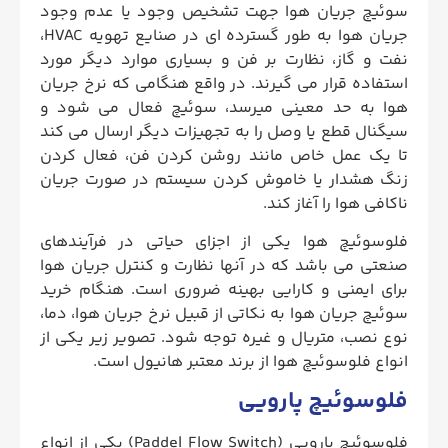
سوئیچ جریان هوا جهت تشخیص وجود یا عدم وجود
جریان هوا به طور گسترده ای در صنایع تهویه HVAC،
نفت و گاز، نظارت بر فن و بسیاری موارد دیگر مورد
استفاده قرار می گیرند. در واقع هنگامی که نرخ جریان
هوا به حد معینی میرسد، سوئیچ فعال می شود و
سیگنال قطع یا وصل را به تجهیزات دیگر ارسال می کند
تا یک عمل خاص مانند روشن کردن فن، فعال کردن
زنگ هشدار یا خاموش کردن سیستم در صورت جریان
ناکافی هوا را آغاز کند.
فلوسوئیچ هوا یکی از اجزای حیاتی در فرآیندهای
صنعتی می باشد که در آنها نظارت و کنترل جریان هوا
برای ایمنی و کارایی بهینه ضروری است. هنگام خرید
سوئیچ جریان هوا به نکاتی از قبیل نرخ جریان هوا، دما،
نوع نصب، متریال و غیره توجه شود. تصویر زیر یکی از
انواع فلوسوئیچ هوا از برند معتبر هانیول است.
فلوسوئیچ پارویی
فلوسوئیچ پارویی (Paddel Flow Switch) یکی از انواع