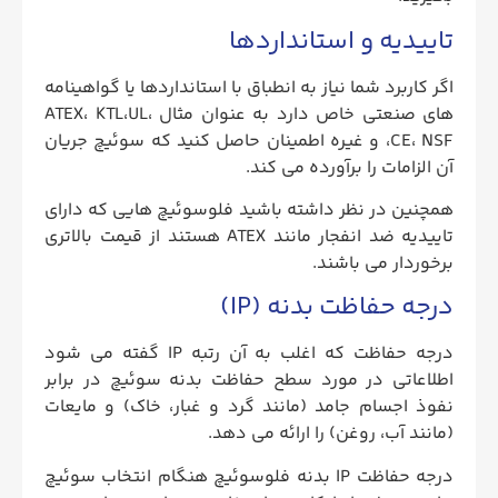
تاییدیه و استانداردها
اگر کاربرد شما نیاز به انطباق با استانداردها یا گواهینامه
های صنعتی خاص دارد به عنوان مثال ATEX، KTL،UL،
CE، NSF، و غیره اطمینان حاصل کنید که سوئیچ جریان
آن الزامات را برآورده می کند.
همچنین در نظر داشته باشید فلوسوئیچ هایی که دارای
تاییدیه ضد انفجار مانند ATEX هستند از قیمت بالاتری
برخوردار می باشند.
درجه حفاظت بدنه (IP)
درجه حفاظت که اغلب به آن رتبه IP گفته می شود
اطلاعاتی در مورد سطح حفاظت بدنه سوئیچ در برابر
نفوذ اجسام جامد (مانند گرد و غبار، خاک) و مایعات
(مانند آب، روغن) را ارائه می دهد.
درجه حفاظت IP بدنه فلوسوئیچ هنگام انتخاب سوئیچ