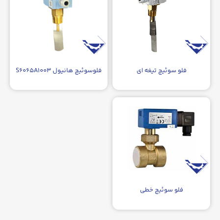
فلو سوئیچ تیغه ای
فلوسوئیچ هانیول S۶۰۶۵A۱۰۰۳
فلو سوئیچ خطی