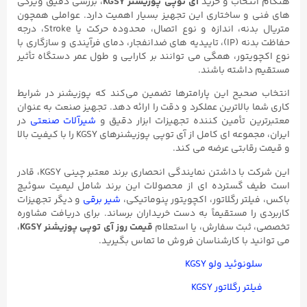
هنگام انتخاب و خرید
آی توپی پوزیشنر KGSY
، بررسی دقیق ویژگی‌
های فنی و ساختاری این تجهیز بسیار اهمیت دارد. عواملی همچون
متریال بدنه، اندازه و نوع اتصال، محدوده حرکت یا Stroke، درجه
حفاظت بدنه (IP)، تاییدیه‌ های ضدانفجار، دمای فرآیندی و سازگاری با
نوع اکچویتور، همگی می‌ توانند بر کارایی و طول عمر دستگاه تأثیر
مستقیم داشته باشند.
انتخاب صحیح این پارامترها تضمین می‌کند که پوزیشنر در شرایط
کاری شما بالاترین عملکرد و دقت را ارائه دهد. تجهیز صنعت به‌ عنوان
معتبرترین تأمین‌ کننده تجهیزات ابزار دقیق و
شیرآلات صنعتی
در
ایران، مجموعه‌ ای کامل از آی توپی پوزیشنرهای KGSY را با کیفیت بالا
و قیمت رقابتی عرضه می‌ کند.
این شرکت با داشتن نمایندگی انحصاری برند معتبر چینی KGSY، قادر
است طیف گسترده‌ ای از محصولات این برند شامل لیمیت سوئیچ
باکس، فیلتر رگلاتور، اکچویتور پنوماتیکی،
شیر برقی
و دیگر تجهیزات
کاربردی را مستقیماً به دست خریداران برساند. برای دریافت مشاوره
تخصصی، ثبت سفارش، یا استعلام
قیمت روز آی توپی پوزیشنر KGSY
،
می‌ توانید با کارشناسان فروش ما تماس بگیرید.
سلونوئید ولو KGSY
فیلتر رگلاتور KGSY