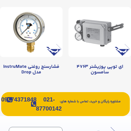
ای توپی پوزیشنر ۴۷۶۳
فشارسنج روغنی InstruMate
سامسون
مدل Drop
09374371848
021-
مشاوره رایگان و خرید، تماس با شماره های:
87700142