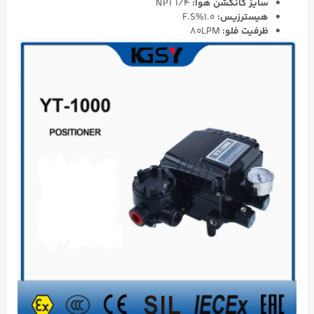
سایز کانکشن هوا:
NPT 1/4
هیسترزیس:
1.0%F.S
ظرفیت فلو:
80LPM