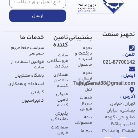
ارسال
تجهیز صنعت
پشتیبانی
تامین
خدمات ما
کننده
نحوه
سیاست حفظ حریم
بازگشت و
خصوصی
تلفن :
سایت
استرداد
فروشگاهی
قوانین استفاده از
021-87700142
محصول
پیکاتک
سایت
نحوه
همکاری
ایمیل :
باشگاه مشتریان
ارسال و
با تامین
TajhizSanat88@gmail.com
حمل و
استخدام و همکاری
کننده
نقل
گارانتی
معرفی
آدرس :
خدمات
تامین
کالیبراسیون
تهران، خیابان
پس از
کننده
فروش
بهشتی، خیابان
پذیرش
صابونچی، کوچه
بیمه
نمایندگی
محصولات
ادایی، پلاک2 ،
سفارشات
طبقه3، واحد 301
تیم ما
خارجی