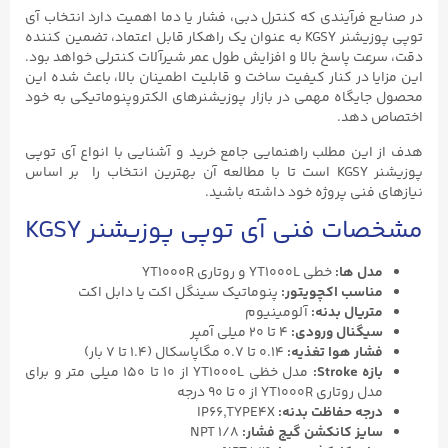
در صنایع فرآیندی که کنترل دبی، فشار یا دما اهمیت دارد انتخاب آی
توپی پوزیشنر KGSY به‌ عنوان یک راهکار قابل اعتماد، تضمین‌ کننده
دقت، سرعت پاسخ بالا و افزایش طول عمر شیرآلات کنترلی خواهد بود.
این مزایا در کنار کیفیت ساخت و قابلیت اطمینان بالا، باعث شده این
محصول جایگاه مهمی در بازار پوزیشنرهای الکتروپنوماتیکی به خود
اختصاص دهد.
هدف از این مطلب راهنمایی جامع خرید و آشنایی با انواع آی توپی
پوزیشنر KGSY است تا با مطالعه آن بهترین انتخاب را بر اساس
نیازهای فنی پروژه خود داشته باشید.
مشخصات فنی آی توپی پوزیشنر KGSY
مدل ها:
خطی YT1000L و روتاری YT1000R
مناسب اکچویتور:
پنوماتیک سینگل اکت یا دابل اکت
متریال بدنه:
آلومینیوم
سیگنال ورودی:
۴ تا ۲۰ میلی آمپر
فشار هوا تغذیه:
۰.۱۴ تا ۰.۷ مگاپاسکال (۱.۴ تا ۷ بار)
بازه Stroke:
مدل خظی YT1000L از ۱۰ تا ۱۵۰ میلی متر و برای
مدل روتاری YT1000R از ۰ تا ۹۰ درجه
درجه حفاظت بدنه:
IP66,TYPE4X
سایز کانکشن گیج فشار:
1/8 NPT