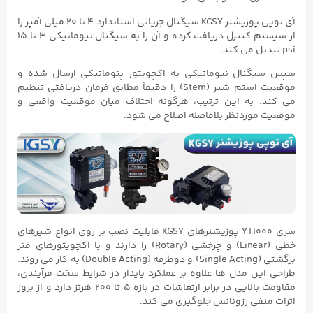
آی توپی پوزیشنر KGSY سیگنال جریانی استاندارد ۴ تا ۲۰ میلی‌ آمپر را
از سیستم کنترل دریافت کرده و آن را به سیگنال نیوماتیکی ۳ تا ۱۵
psi تبدیل می‌ کند.
سپس سیگنال نیوماتیکی به اکچویتور پنوماتیکی ارسال شده و
موقعیت استم شیر (Stem) را دقیقاً مطابق فرمان دریافتی تنظیم
می‌ کند. به این ترتیب، هرگونه اختلاف میان موقعیت واقعی و
موقعیت موردنظر بلافاصله اصلاح می‌ شود.
سری YT1000 پوزیشنرهای KGSY قابلیت نصب بر روی انواع شیرهای
خطی (Linear) و چرخشی (Rotary) را دارند و با اکچویتورهای فنر
برگشتی (Single Acting) و دوطرفه (Double Acting) به کار می روند.
طراحی این مدل‌ ها علاوه بر عملکرد پایدار در شرایط سخت فرآیندی،
مقاومت بالایی در برابر ارتعاشات در بازه ۵ تا ۲۰۰ هرتز دارد و از بروز
اثرات منفی رزونانس جلوگیری می‌ کند.