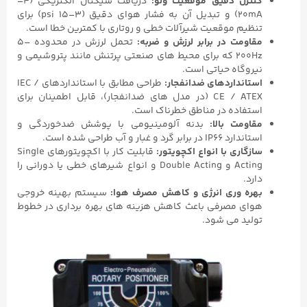
کنترل دقیق موقعیت ولو:
دریافت سیگنال الکتریکی ‌(۴–
20mA) و تبدیل آن به فشار هوای دقیق ‌(۳–۱۵ psi) برای
تنظیم موقعیت شیرآلات خطی و روتاری با کمترین خطا است.
مقاومت در برابر لرزش و ضربه:
تحمل لرزش در محدوده‌ ‎۵–
200Hz‎ که برای محیط‌ های صنعتی پرتنش مانند پتروشیمی و
نیروگاه حیاتی است.
استانداردهای ضدانفجار:
طراحی مطابق با استانداردهای IEC /
CE / ATEX (در مدل‌ های ضدانفجار)، قابل اطمینان برای
استفاده در مناطق خطرناک است.
مقاومت بالا:
بدنه آلومینیومی با پوشش ضدخوردگی و
استاندارد IP66 در برابر گرد و غبار و آب طراحی شده است.
سازگاری با انواع اکچویتور:
قابلیت کار با اکچویتورهای Single
Acting و Double Acting و انواع شیرهای خطی یا دورانی را
دارد.
بهره‌ وری انرژی و کاهش مصرف هوا:
سیستم بهینه خروجی
هوای مصرفی باعث کاهش هزینه‌ های بهره‌ برداری در خطوط
تولید می‌ شود.