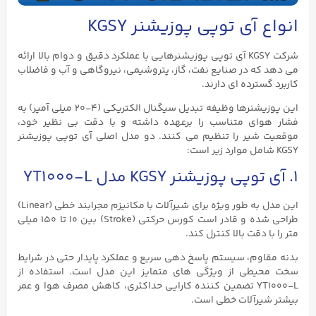
انواع آی توپی پوزیشنر KGSY
شرکت KGSY آی‌ توپی پوزیشنرهایی با عملکرد دقیق و دوام بالا ارائه
می‌ دهد که در صنایع نفت، گاز، پتروشیمی، نیروگاهی و آب و فاضلاب
کاربرد گسترده ای دارند.
این پوزیشنرها وظیفه تبدیل سیگنال الکتریکی (۴-۲۰ میلی‌ آمپر) به
فشار هوای متناسب را برعهده داشته و با دقت بی‌ نظیر خود،
موقعیت شیر را تنظیم می‌ کنند. دو مدل اصلی آی توپی پوزیشنر
KGSY شامل موارد زیر است:
۱. آی توپی پوزیشنر KGSY مدل YT1000-L
این مدل به‌ طور ویژه برای شیرآلات با مکانیزم مجرابند خطی (Linear)
طراحی شده و قادر است کورس حرکتی (Stroke) بین ۱۰ تا ۱۵۰ میلی‌
متر را با دقت بالا کنترل کند.
بدنه مقاوم، سیستم پاسخ‌ دهی سریع و عملکرد پایدار حتی در شرایط
سخت محیطی از ویژگی‌ های متمایز این مدل است. استفاده از
YT1000-L تضمین‌ کننده کارایی حداکثری، کاهش مصرف هوا و عمر
بیشتر شیرآلات خطی است.