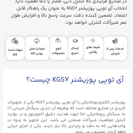
در صنایع فرآیندی که کنترل دبی، فشار یا دما اهمیت دارد
انتخاب آی توپی پوزیشنر KGSY به‌ عنوان یک راهکار قابل
اعتماد، تضمین‌ کننده دقت، سرعت پاسخ بالا و افزایش طول
عمر شیرآلات کنترلی خواهد بود.
قیمت های
ارسال
تنوع
ضمانت اصل
خدمات پس از
مهلت تست
رقابتی
سریع
محصولات
بودن کالا
فروش
کالا
آی توپی پوزیشنر KGSY چیست؟
پوزیشنر الکتروپنوماتیکی یا آی توپی پوزیشنر KGSY یکی از تجهیزات
کلیدی در صنایع مختلف است که وظیفه آن تبدیل سیگنال جریانی (i)
به سیگنال پنوماتیکی (p) جهت هدایت دقیق اکچویتور و در نهایت
کنترل موقعیت شیرآلات صنعتی می‌ باشد. این تجهیز به‌ ویژه در
واحدهایی که به دقت و پایداری بالا نیاز دارند، یکی از اجزای حیاتی
حلقه کنترل محسوب می‌ شود.