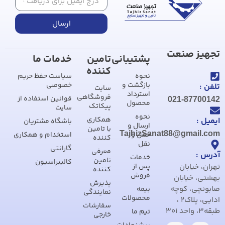
ارسال
تجهیز صنعت
پشتیبانی
تامین
خدمات ما
کننده
نحوه
سیاست حفظ حریم
بازگشت و
خصوصی
تلفن :
سایت
استرداد
فروشگاهی
قوانین استفاده از
021-87700142
محصول
پیکاتک
سایت
نحوه
همکاری
ایمیل :
باشگاه مشتریان
ارسال و
با تامین
TajhizSanat88@gmail.com
حمل و
استخدام و همکاری
کننده
نقل
گارانتی
معرفی
آدرس :
خدمات
تامین
کالیبراسیون
تهران، خیابان
پس از
کننده
فروش
بهشتی، خیابان
پذیرش
صابونچی، کوچه
بیمه
نمایندگی
محصولات
ادایی، پلاک2 ،
سفارشات
طبقه3، واحد 301
تیم ما
خارجی