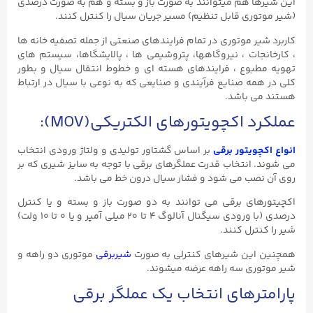
این شیرها هم میتوانند به صورت باز و بسته و هم به صورت درصدی
(شیر موتوری قابل تنظیم) مسیر جریان سیال را کنترل کنند.
کاربرد شیر موتوری در تمام فرایندهای صنعتی از جمله تصفیه خانه ها
، کارخانجات ، نیروگاهها، پتروشیمی ها ، پالایشگاها، سیستم های
تهویه مطبوع ، فرایندهای هسته ای و خطوط انتقال سیال و بطور
کلی در همه صنایع فرآیندی و صنایعی که به نوعی با سیال در ارتباط
هستند می باشد.
عملکرد اکچویتورهای الکتریکی(MOV):
انواع اکچویتور برقی
بر اساس گشتاور تولیدی و ولتاژ ورودی انتخاب
می شوند. انتخاب قدرت عملگرهای برقی با توجه به سایز شیری که بر
روی آن نصب می شود و فشار سیال درون خط می باشد.
اکچیتورهای برقی می توانند به دو صورت باز و بسته و یا کنترل
درصدی (با ورودی سیگنال آنالوگ ۴ تا ۲۰ میلی آمپر و یا ۰ تا ۱۰ ولت)
شیر را کنترل کنند.
همچنین این شیرهای کنترلی به صورت
شیربرقی
موتوری دو راهه و
شیر موتوری سه راهه عرضه میشوند.
پارامترهای انتخاب یک عملگر برقی