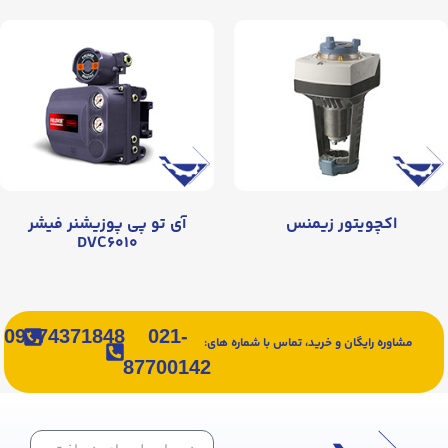
اکچویتور زیمنس
آی تو پی پوزیشنر فیشر
DVC۶۰۱۰
09374371848
021-
مشاوره رایگان و خرید، تماس با شماره های:
87700142