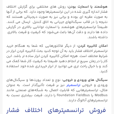
هوشمند یا اسمارت بودن:
روش های مختلفی برای گزارش اختلاف
فشار اندازه گیری شده در این ترانسمیترها وجود دارد. که برخی از آنها
به صورت عقربه ای بوده و برخی نیز به صورت دیجیتالی هستند که
نتیجه را در قالب سیگنالهای جریانی به اتاق کنترل ارسال می کنند.
طبیعتاً ترانسمیترهای هوشمند یا اسمارت توانایی بالاتری در گزارش
داده ها دارند و دقت آن‌ها باعث می‌شود که کیفیت و قیمت بالاتری
داشته باشند.
امکان کالیبره کردن:
از دیگر فاکتورهایی که شما به هنگام خرید
ترانسمیتر اختلاف فشار باید به آن توجه کنید بحث کالیبره کردن ابزار در
شرایط مختلف است. هرچه امکان کالیبره کردن ابزار ساده تر باشد. این
کار را در زمان سریع تر انجام دهید طبیعتا به کیفیت کار شما کمک می
کند و با خیال راحت تری می توانید از ابزار خریداری شده خود استفاده
کنید.
سیگنال های ورودی و خروجی:
نوع و تعداد پورت‌ها و سیگنال‌های
ورودی و خروجی
ترانسمیتر
نیز بر قیمت تأثیرگذار است. به عنوان
مثال، ترانسمیترهایی که قابلیت اتصال به شبکه‌های صنعتی مانند
Modbus یا Foundation Fieldbus را دارند، قیمت بیشتری نسبت به
ترانسمیترهای آنالوگ دارند.
فروش ترانسمیترهای اختلاف فشار