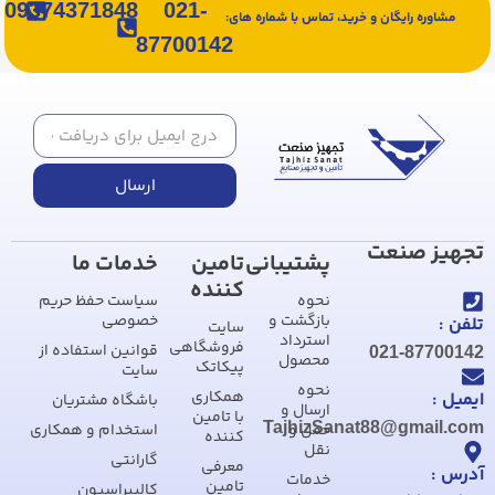
09374371848
021-
مشاوره رایگان و خرید، تماس با شماره های:
87700142
ارسال
تجهیز صنعت
پشتیبانی
تامین
خدمات ما
کننده
نحوه
سیاست حفظ حریم
بازگشت و
خصوصی
تلفن :
سایت
استرداد
فروشگاهی
قوانین استفاده از
021-87700142
محصول
پیکاتک
سایت
نحوه
همکاری
ایمیل :
باشگاه مشتریان
ارسال و
با تامین
TajhizSanat88@gmail.com
حمل و
استخدام و همکاری
کننده
نقل
گارانتی
معرفی
آدرس :
خدمات
تامین
کالیبراسیون