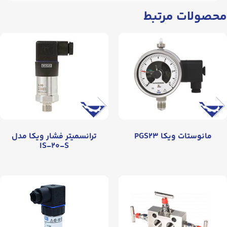
محصولات مرتبط
مانوستات ويکا PGS۲۳
ترانسمیتر فشار ویکا مدل
IS-۲۰-S