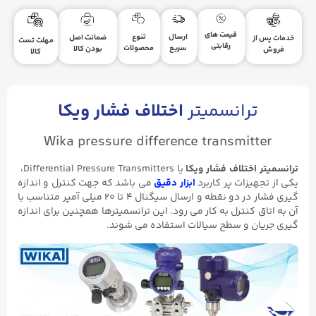
قیمت های
ارسال
تنوع
ضمانت اصل
خدمات پس از
مهلت تست
رقابتی
سریع
محصولات
بودن کالا
فروش
کالا
ترانسمیتر
اختلاف فشار ویکا
Wika pressure difference transmitter
ترانسمیتر اختلاف فشار ویکا
یا Differential Pressure Transmitters،
یکی از تجهیزات پر کاربرد
ابزار دقیق
می باشد که جهت کنترل و اندازه
گیری فشار در دو نقطه و ارسال سیگنال ۴ تا ۲۰ میلی آمپر متناسب با
آن به اتاق کنترل به کار می رود. این ترانسمیترها همچنین برای اندازه
گیری جریان و سطح سیالات استفاده می شوند.