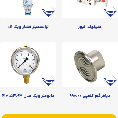
منیفولد الیور
ترانسمیتر فشار ویکا s۱۱
دیافراگم کلمپی ۹۹۰.۲۲
مانومتر ویکا مدل ۲۱۳.۵۳.۶۳