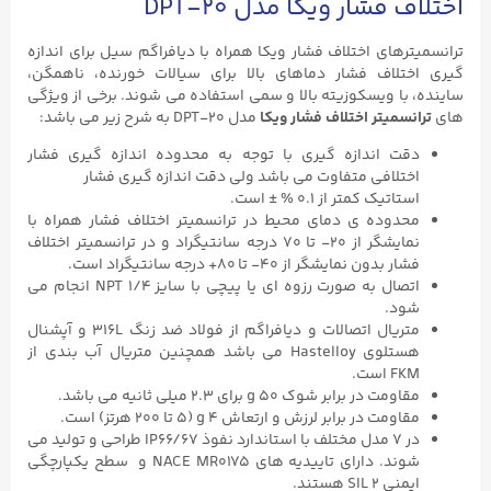
اختلاف فشار ویکا مدل DPT-۲۰
ترانسمیترهای اختلاف فشار ویکا همراه با دیافراگم سیل برای اندازه
گیری اختلاف فشار دماهای بالا برای سیالات خورنده، ناهمگن،
ساینده، با ویسکوزیته بالا و سمی استفاده می شوند. برخی از ویژگی
های
ترانسمیتر اختلاف فشار ویکا
مدل DPT-۲۰ به شرح زیر می باشد:
دقت اندازه گیری با توجه به محدوده اندازه گیری فشار
اختلافی متفاوت می باشد ولی دقت اندازه گیری فشار
استاتیک کمتر از ۰.۱ % ± است.
محدوده ی دمای محیط در ترانسمیتر اختلاف فشار همراه با
نمایشگر از ۲۰- تا ۷۰ درجه سانتیگراد و در ترانسمیتر اختلاف
فشار بدون نمایشگر از ۴۰- تا ۸۰+ درجه سانتیگراد است.
اتصال به صورت رزوه ای یا پیچی با سایز ۱/۴ NPT انجام می
شود.
متریال اتصالات و دیافراگم از فولاد ضد زنگ 316L و آپشنال
هستلوی Hastelloy می باشد همچنین متریال آب بندی از
FKM است.
مقاومت در برابر شوک ۵۰ g برای ۲.۳ میلی ثانیه می باشد.
مقاومت در برابر لرزش و ارتعاش ۴ g (۵ تا ۲۰۰ هرتز) است.
در ۷ مدل مختلف با استاندارد نفوذ IP66/۶۷ طراحی و تولید می
شوند. دارای تاییدیه های NACE MR0175 و سطح یکپارچگی
ایمنی SIL ۲ هستند.