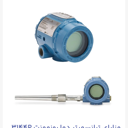
مزایای ترانسمیتر دما روزمونت 3144P