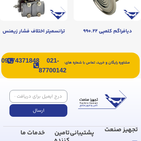
دیافراگم کلمپی ۹۹۰.۲۲
ترانسمیتر اختلاف فشار زیمنس
09374371848
021-
مشاوره رایگان و خرید، تماس با شماره های:
87700142
ارسال
تجهیز صنعت
پشتیبانی
تامین
خدمات ما
کننده