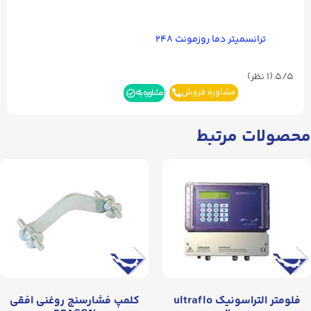
ترانسمیتر دما روزمونت ۲۴۸
5/5
(۱ نظر)
مشاوره فروش
مشاوره بله
محصولات مرتبط
فلومتر التراسونيک ultraflo
کلمپ فشارسنج روغنی افقی