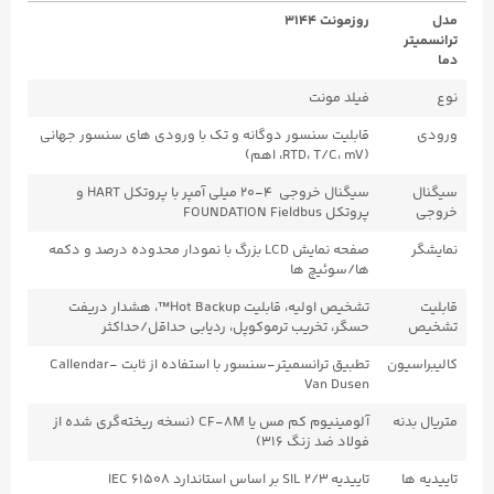
مدل
روزمونت ۳۱۴۴
ترانسمیتر
دما
نوع
فیلد مونت
ورودی
قابلیت سنسور دوگانه و تک با ورودی های سنسور جهانی
(RTD، T/C، mV، اهم)
سیگنال
سیگنال خروجی ۴-۲۰ میلی آمپر با پروتکل HART و
خروجی
پروتکل FOUNDATION Fieldbus
نمایشگر
صفحه نمایش LCD بزرگ با نمودار محدوده درصد و دکمه
ها/سوئیچ ها
قابلیت
تشخیص اولیه، قابلیت Hot Backup™، هشدار دریفت
تشخیص
حسگر، تخریب ترموکوپل، ردیابی حداقل/حداکثر
کالیبراسیون
تطبیق ترانسمیتر-سنسور با استفاده از ثابت Callendar-
Van Dusen
متریال بدنه
آلومینیوم کم مس یا CF-8M (نسخه ریخته‌گری شده از
فولاد ضد زنگ ۳۱۶)
تاییدیه ها
تاییدیه SIL ۲/۳ بر اساس استاندارد IEC ۶۱۵۰۸