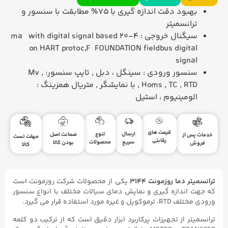
بهبود دقت اندازه گیری با 75% مطابقت با سنسور و
ترانسمیتر
سیگنال خروجی : 4-20 ma with digital signal based
on HART protoc,F FOUNDATION fieldbus digital
signal
سنسور ورودی : سینگل ، دبل , تایپ سنسور: Mv ,
Homs , TC , RTD , با نمایشگر , متریال همزینگ :
الومینیوم ، استیل
قیمت های
ارسال
تنوع
ضمانت اصل
خدمات پس از
مهلت تست
رقابتی
سریع
محصولات
بودن کالا
فروش
کالا
ترانسمیتر دما روزمونت ۳۱۴۴
یکی از محصولات شرکت روزمونت است
که جهت اندازه گیری و نمایش دمای سیالات مختلف با انواع سنسور
ورودی مختلف RTD، ترموکوپل و غیره مورد استفاده قرار می گیرد.
ترانسمیتر از تجهیزات پرکاربرد ابزار دقیق است که از ترکیب دو کلمه