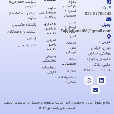
نحوه
سیاست حفظ حریم
بازگشت و
خصوصی
تلفن :
سایت
استرداد
فروشگاهی
قوانین استفاده از
021-87700142
محصول
پیکاتک
سایت
نحوه
همکاری
ایمیل :
باشگاه مشتریان
ارسال و
با تامین
TajhizSanat88@gmail.com
حمل و
استخدام و همکاری
کننده
نقل
گارانتی
معرفی
آدرس :
خدمات
تامین
کالیبراسیون
تهران، خیابان
پس از
کننده
فروش
بهشتی، خیابان
پذیرش
صابونچی، کوچه
بیمه
نمایندگی
محصولات
ادایی، پلاک2 ،
سفارشات
طبقه3، واحد 301
تیم ما
خارجی
پیشنهادات،
شکایات
تمام حقوق مادی و معنوی این سایت محفوظ و متعلق به مجموعه تجهیز
صنعت می باشد. @1404