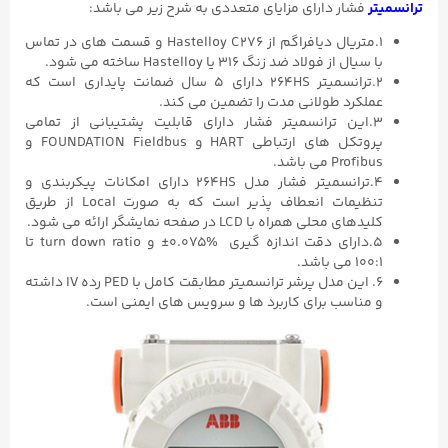
ترانسمیتر
فشار دارای مزایای متعددی به شرح زیر می باشد:
۱.متریال دیافراگم از Hastelloy C276 و قسمت های در تماس
با سیال از فولاد ضد زنگ ۳۱۶ یا Hastelloy ساخته می شود.
۲.ترانسمیتر 264HS دارای ۵ سال ضمانت پایداری است که
عملکرد طولانی مدت را تضمین می کند.
۳.این ترانسمیتر فشار دارای قابلیت پشتیبانی از تمامی
پروتکل های ارتباطی HART و FOUNDATION Fieldbus و
Profibus می باشد.
۴.ترانسمیتر فشار مدل 264HS دارای امکانات پیکربندی و
تنظیمات انعطاف پذیر است که به صورت Local از طریق
کلیدهای محلی همراه با LCD در صفحه نمایشگر ارائه می شود.
۵.دارای دقت اندازه گیری %۰.۰۷۵± و turn down ratio تا
۱۰۰:۱ می باشد.
۶. این مدل پرشر ترانسمیتر مطابقت کامل با PED رده IV داشته
و مناسب برای کاربرد ها و سرویس های ایمنی است.