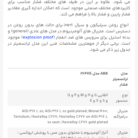
می شود. علاوه بر این در طیف های مختلف فشار مناسب برای
کاربردهای مختلف صنعتی موجود است که امکان اندازه گیری مقادیر
فشار پایین و فشار بالا را فراهم می کند.
انواع روغن سیلیکون و سیال inert برای حالت های بدون روغن در
دسترس است. متریال های آلومینیوم در مدل های عادی (general) و
بدنه استیل برای سرویس های ضد انفجار (
explosion proof
) موجود
است. برخی دیگر از مهمترین مشخصات فنی این مدل ترانسمیتر در
جدول زیر ذکر می شود.
مدل
ABB مدل 264HS
ترانسمیتر
فشار
نوع
القایی G و H و M و P و Q
سنسور
و S و V و E
متریال
AISI 316 L ss; AISI 316 L ss gold plated; Monel 400;
دیافراگم
Tantalum; Hastelloy C276; Hastelloy C276 on AISI 316 L
ss seat; Hastelloy C276 gold plated
متریال
آلیاژ آلومینیوم با محتوای بدون مس با پوشش اپوکسی ؛