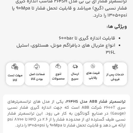
ترانسمیتر فشار ای بی بی مدل 264SH مناسب اندازه گیری
فشار نسبی (گیج) میباشد و قابلیت تحمل فشار تا 90Mpa یا
13050psi را دارد.
ویژگی ها:
قابلیت اندازه گیری تا 600bar
انواع متریال های دیافراگم مونل، هستلوی، استیل
316L
قیمت های
ارسال
تنوع
ضمانت اصل
خدمات پس از
مهلت تست
رقابتی
سریع
محصولات
بودن کالا
فروش
کالا
ترانسمیتر فشار ABB مدل 264HS،
یکی از مدل های ترانسمیترهای
سری 2600T شرکت ABB است که جهت اندازه گیری فشار نسبی
(Gauge) در صنایع گوناگون به کار می رود. این ترانسمیتر فشار
نسبی طیف گسترده ای از محدوده فشار را از ۲.۶ در H2O تا ۸۷۰۰ psi
ارائه می دهد و قابلیت تحمل فشار تا 90Mpa یا 13050psi را دارد.