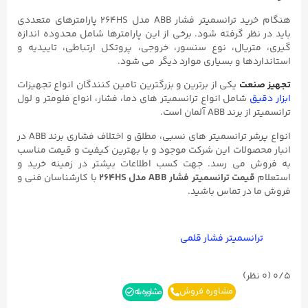
هنگام خرید ترانسمیتر فشار ABB مدل 264HS پارامترهای متعددی
باید در نظر گرفته شود. برخی از این پارامترها شامل محدوده اندازه
گیری، متریال، نوع سنسور، خروجی، پروتکل ارتباطی، تاییدیه و
استانداردها و بسیاری موارد دیگر می شود.
تجهیز صنعت
یکی از برترین و بزرگترین تامین کنندگان انواع تجهیزات
ابزار دقیق
شامل انواع ترانسمیتر های دما، فشار، انواع فلومتر و لول
ترانسمیتر از برند ABB آلمان است.
انواع پرشر ترانسمیتر های نسبی، مطلق و اختلاف فشاری برند ABB در
انبار محصولات این شرکت موجود و با بهترین کیفیت و قیمت مناسب
به فروش می رسد. جهت کسب اطلاعات بیشتر در زمینه خرید و
استعلام
قیمت ترانسمیتر فشار ABB مدل 264HS
با کارشناسان فنی و
فروش ما در تماس باشید.
ترانسمیتر فشار قلمی
0/5
(۰ نظر)
مشاوره فروش
مشاوره بله