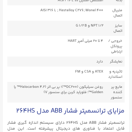
بدنه
استنلس استیل AISI ۳۱۶ L ss
متریال
AISI 316 L ; Hastelloy C276; Monel 400
اتصال
سایز
۱/۲ NPT و G ۱/۲ B
اتصال
خروجی /
۴ تا ۲۰ میلی آمپر HART
پروتکل
ارتباطی
نمایشگر
دارد
تائیدیه و
ATEX و CSA و FM
استاندارد
مایع پر
روغن سیلیکون (DC200™)؛ پر بی اثر (Halocarbon ۴.۲™ یا
کننده
Galden™؛ فلوراید کربن برای سنسور V)
سنسور
مزایای ترانسمیتر فشار ABB مدل 264HS
ترانسمیتر فشار ABB مدل 264HS دارای سیستم اندازه گیری فشار
قابل اعتماد با فناوری های دیجیتال پیشرفته است. این مدل