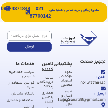
09374371848
021-
مشاوره رایگان و خرید، تماس با شماره های:
87700142
ارسال
تجهیز صنعت
پشتیبانی
تامین
خدمات ما
کننده
نحوه
سیاست حفظ حریم
بازگشت و
خصوصی
تلفن :
سایت
استرداد
فروشگاهی
قوانین استفاده از
021-87700142
محصول
پیکاتک
سایت
نحوه
همکاری
ایمیل :
باشگاه مشتریان
ارسال و
با تامین
TajhizSanat88@gmail.com
حمل و
استخدام و همکاری
کننده
نقل
گارانتی