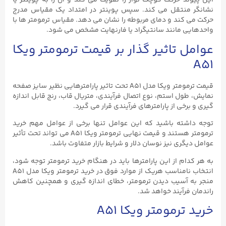
این پیوند حرکت کوچک نوار را تقویت می کند و آن را به پوینتر یا
نشانگر منتقل می کند. سپس پوینتر در امتداد یک مقیاس مدرج
حرکت می کند و دمای مربوطه را نشان می دهد. مقیاس ترمومتر ها با
واحدهایی مانند سانتیگراد یا فارنهایت مشخص می شود.
عوامل تاثیر گذار بر قیمت ترمومتر ویکا
A51
قیمت ترمومتر ویکا مدل A51 تحت تاثیر پارامترهایی نظیر سایز صفحه
نمایش، طول استم، نوع اتصال فرآیندی، متریال قاب، رنج قابل اندازه
گیری و برخی از پارامترهای فرآیندی قرار می گیرد.
توجه داشته باشید که این عوامل تنها برخی از عوامل مهم خرید
ترمومتر هستند و قیمت نهایی ترمومتر ویکا A51 می تواند تحت تأثیر
عوامل دیگری نیز نوسان دلار و شرایط بازار متفاوت باشد.
به هر کدام از این پارامترها باید در هنگام خرید ترمومتر توجه شود،
انتخاب نامناسب هریک از موارد فوق در خرید ترمومتر ویکا مدل A51
منجر به آسیب دیدن ترمومتر، خطای اندازه گیری و همچنین کاهش
راندمان فرآیند خواهد شد.
خرید ترمومتر ویکا A51