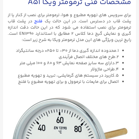
مشخصات فنی ترمومتر ویکا A51
برای سرویس های تهویه مطبوع و هوا، ترمومتر برای نصب از کنار یا از
پشت قاب در دسترس است. در این حالت یک
فلنج
در پشت قاب
ترمومتر برای نصب استفاده می شود که در این حالت دقت اندازه
گیری و نمایش گیج دما کلاس ۲ مطابق با استاندارد EN1390 است.
رایج ترین ویژگی های این مدل ترمومتر ویکا به شرح زیر است:
۱.محدوده اندازه گیری دما از ۳۰- تا ۲۵۰+ درجه سانتیگراد
۲.طرح های مختلف اتصال فرآیندی
۳.دارای سه سایز صفحه نمایش ۶۳ و ۸۰ و ۱۰۰ میلی متر
۴.طراحی ماژولار
۵.کاربرد در سیستم های گرمایشی، تبرید و تهویه مطبوع
اتصال برای مایعات با ترموول و برای تهویه مطبوع با فلنج