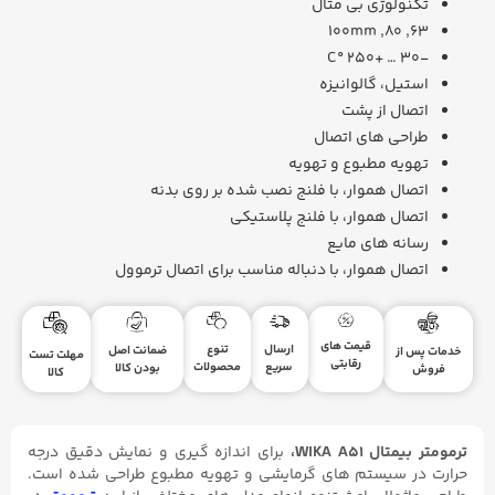
تکنولوژی بی متال
63, 80, 100mm
-30 … +250 °C
استیل، گالوانیزه
اتصال از پشت
طراحی های اتصال
تهویه مطبوع و تهویه
اتصال هموار، با فلنج نصب شده بر روی بدنه
اتصال هموار، با فلنج پلاستیکی
رسانه های مایع
اتصال هموار، با دنباله مناسب برای اتصال ترموول
قیمت های
ارسال
تنوع
ضمانت اصل
خدمات پس از
مهلت تست
رقابتی
سریع
محصولات
بودن کالا
فروش
کالا
ترمومتر بیمتال WIKA A51،
برای اندازه گیری و نمایش دقیق درجه
حرارت در سیستم های گرمایشی و تهویه مطبوع طراحی شده است.