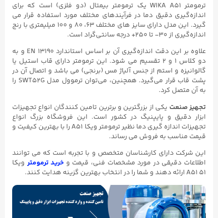
ترمومتر WIKA A51 یک ترمومتر بیمتال (دو فلزی) است که برای
اندازه‌گیری دقیق دما در فرآیندهای مختلف مورد استفاده قرار می
گیرد. این مدل دارای سایز های مختلف ۶۳، ۸۰ و ۱۰۰ میلیمتری با رنج
اندازه‌گیری از ۳۰- تا ۲۵۰+ درجه سانتی‌گراد است.
علاوه بر این دقت اندازه‌گیری آن بر اساس استاندارد EN ۱۳۱۹۰ و به
دو کلاس ۱ و ۲ تقسیم می‌ شود. این ترمومتر دارای قاب استیل یا
گالوانیزه و استم از جنس آلیاژ مس (برنجی) می‌ باشد و اتصال آن در
پشت قاب قرار می‌گیرد. همچنین، می‌توان ترموول مدل SWT52G را
به آن متصل کرد.
تجهیز صنعت
یکی از بزرگترین و برترین تامین کنندگان انواع تجهیزات
ابزار دقیق و پایپنیگ در کشور است. این فروشگاه بزرگ انواع
تجهیزات اندازه گیری دما نظیر ترمومتر ویکا A51 را با بهترین کیفیت و
قیمت مناسب به فروش می رساند.
این شرکت دارای کارشناسان متخصص و با تجربه است که می‌ توانند
اطلاعات دقیقی در مورد مشخصات فنی، قیمت و
خرید ترمومتر
ویکا
A51 ۵۱ ارائه دهند و شما را در انتخاب بهترین گزینه هدایت کنند.