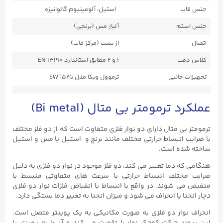
جنس قاب
استیل، آلومینیوم گالوانیزه
جنس استم
آلیاژ مس (برنجی)
اتصال
از پشت (مرکز قاب)
کلاس دقت
۱ و ۲ مطابق استاندارد EN ۱۳۱۹۰
تجهیزات جانبی
ترموول ویکا مدل SWT52G
عملکرد ترمومتر بی متال (Bi metal)
ترمومتر بی متال دارای دو نوار فلزی متفاوت است که از دو فلز مختلف
با ضرایب انبساط حرارتی مختلف مانند برنج و استیل یا مس و استیل
ساخته شده است.
هنگامی که دما تغییر می کند، دو فلز موجود در نوار دو فلزی به دلیل
ضرایب مختلف انبساط حرارتی با سرعت های متفاوتی منبسط یا
منقبض می شوند. در واقع با انبساط یا انقباض فلزات نوار دو فلزی
دچار انحنا یا انحراف می شود و میزان انحنا به تغییر دما بستگی دارد.
انحراف نوار دو فلزی به صورت مکانیکی به یک پوینتر متصل است.