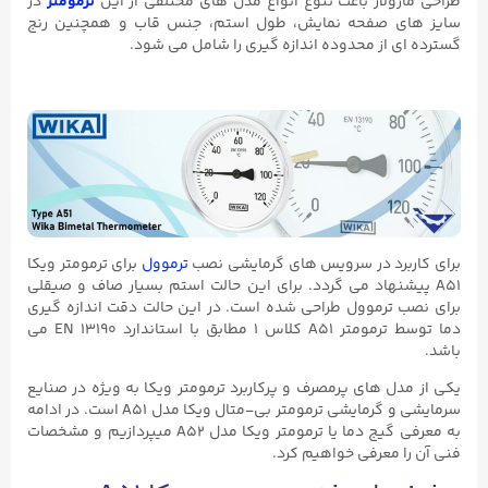
طراحی ماژولار باعث تنوع انواع مدل های مختلفی از این
ترمومتر
در
سایز های صفحه نمایش، طول استم، جنس قاب و همچنین رنج
گسترده ای از محدوده اندازه گیری را شامل می شود.
برای کاربرد در سرویس های گرمایشی نصب
ترموول
برای ترمومتر ویکا
A51 پیشنهاد می گردد. برای این حالت استم بسیار صاف و صیقلی
برای نصب ترموول طراحی شده است. در این حالت دقت اندازه گیری
دما توسط ترمومتر A51 کلاس ۱ مطابق با استاندارد EN ۱۳۱۹۰ می
باشد.
یکی از مدل های پرمصرف و پرکاربرد ترمومتر ویکا به ویژه در صنایع
سرمایشی و گرمایشی ترمومتر بی-متال ویکا مدل A51 است. در ادامه
به معرفی گیج دما یا ترمومتر ویکا مدل A52 میپردازیم و مشخصات
فنی آن را معرفی خواهیم کرد.