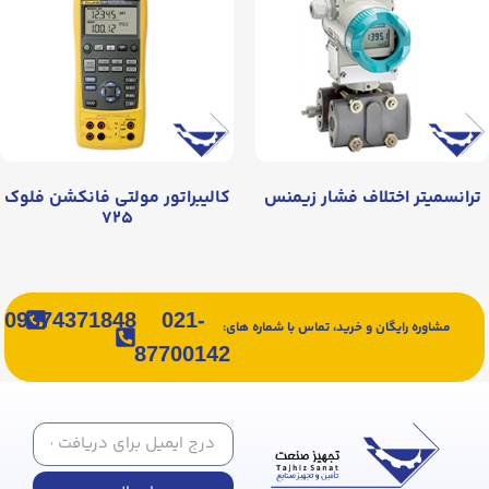
ترانسمیتر اختلاف فشار زیمنس
کالیبراتور مولتی فانکشن فلوک
۷۲۵
09374371848
021-
مشاوره رایگان و خرید، تماس با شماره های:
87700142