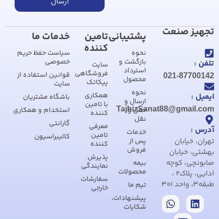
ارسال
تجهیز صنعت
پشتیبانی
تامین
خدمات ما
کننده
نحوه
سیاست حفظ حریم
بازگشت و
خصوصی
تلفن :
سایت
استرداد
فروشگاهی
قوانین استفاده از
021-87700142
محصول
پیکاتک
سایت
نحوه
همکاری
ایمیل :
باشگاه مشتریان
ارسال و
با تامین
TajhizSanat88@gmail.com
حمل و
استخدام و همکاری
کننده
نقل
گارانتی
معرفی
آدرس :
خدمات
تامین
کالیبراسیون
تهران، خیابان
پس از
کننده
فروش
بهشتی، خیابان
پذیرش
صابونچی، کوچه
بیمه
نمایندگی
محصولات
ادایی، پلاک2 ،
سفارشات
طبقه3، واحد 301
تیم ما
خارجی
پیشنهادات،
شکایات