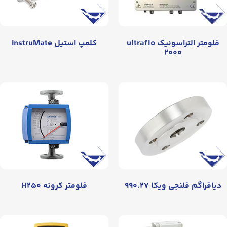
فلومتر التراسونيک ultraflo
کلمپ استیل InstruMate
۲۰۰۰
دیافراگم فلنجی ویکا ۹۹۰.۲۷
فلومتر کرونه H۲۵۰