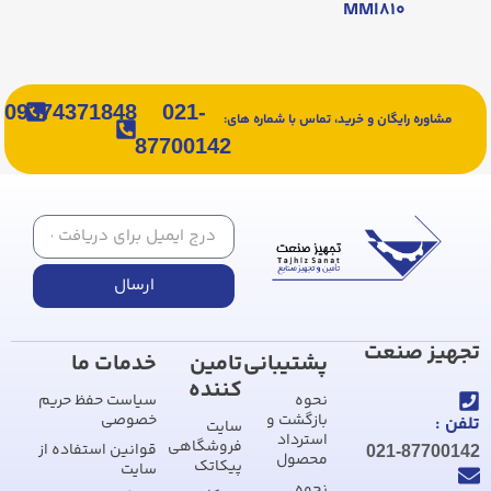
MMI۸۱۰
09374371848
021-
مشاوره رایگان و خرید، تماس با شماره های:
87700142
ارسال
تجهیز صنعت
پشتیبانی
تامین
خدمات ما
کننده
نحوه
سیاست حفظ حریم
بازگشت و
خصوصی
تلفن :
سایت
استرداد
فروشگاهی
قوانین استفاده از
021-87700142
محصول
پیکاتک
سایت
نحوه