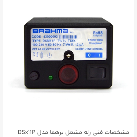
مشخصات فنی رله مشعل برهما مدل DSx11P