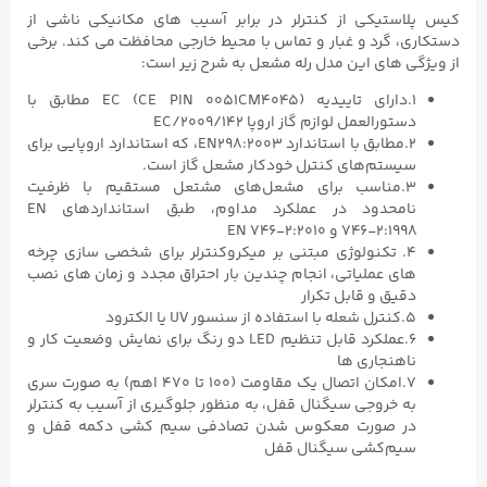
کیس پلاستیکی از کنترلر در برابر آسیب های مکانیکی ناشی از
دستکاری، گرد و غبار و تماس با محیط خارجی محافظت می کند. برخی
از ویژگی های این مدل رله مشعل به شرح زیر است:
۱.دارای تاییدیه EC (CE PIN 0051CM4045) مطابق با
دستورالعمل لوازم گاز اروپا ۲۰۰۹/۱۴۲/EC
۲.مطابق با استاندارد EN298:۲۰۰۳، که استاندارد اروپایی برای
سیستم‌های کنترل خودکار مشعل گاز است.
۳.مناسب برای مشعل‌های مشتعل مستقیم با ظرفیت
نامحدود در عملکرد مداوم، طبق استانداردهای EN
۷۴۶-۲:۱۹۹۸ و EN ۷۴۶-۲:۲۰۱۰
۴. تکنولوژی مبتنی بر میکروکنترلر برای شخصی‌ سازی چرخه‌
های عملیاتی، انجام چندین بار احتراق مجدد و زمان‌ های نصب
دقیق و قابل تکرار
۵.کنترل شعله با استفاده از سنسور UV یا الکترود
۶.عملکرد قابل تنظیم LED دو رنگ برای نمایش وضعیت کار و
ناهنجاری‌ ها
۷.امکان اتصال یک مقاومت (۱۰۰ تا ۴۷۰ اهم) به‌ صورت سری
به خروجی سیگنال قفل، به منظور جلوگیری از آسیب به کنترلر
در صورت معکوس شدن تصادفی سیم‌ کشی دکمه قفل و
سیم‌کشی سیگنال قفل