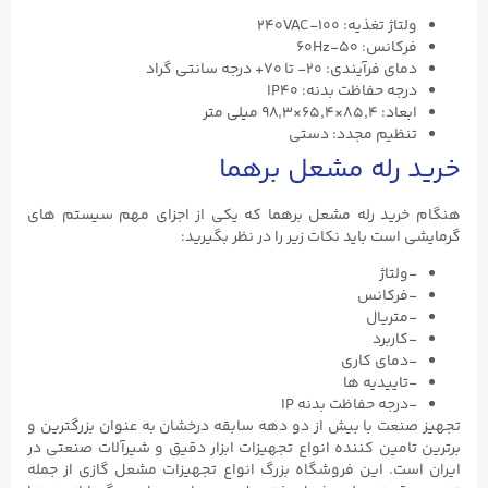
ولتاژ تغذیه: ۱۰۰-240VAC
فرکانس: ۵۰-60Hz
دمای فرآیندی: ۲۰- تا ۷۰+ درجه سانتی گراد
درجه حفاظت بدنه: IP40
ابعاد: ۸۵,۴×۶۵,۴×۹۸,۳ میلی متر
تنظیم مجدد: دستی
خرید رله مشعل برهما
هنگام خرید رله مشعل برهما که یکی از اجزای مهم سیستم های
گرمایشی است باید نکات زیر را در نظر بگیرید:
-ولتاژ
-فرکانس
-متریال
-کاربرد
-دمای کاری
-تاییدیه ها
-درجه حفاظت بدنه IP
تجهیز صنعت با بیش از دو دهه سابقه درخشان به عنوان بزرگترین و
برترین تامین کننده انواع تجهیزات ابزار دقیق و شیرآلات صنعتی در
ایران است. این فروشگاه بزرگ انواع تجهیزات مشعل گازی از جمله