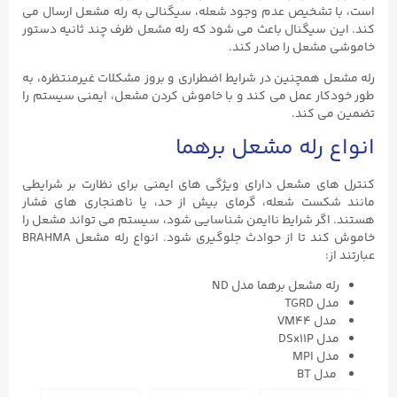
است، با تشخیص عدم وجود شعله، سیگنالی به رله مشعل ارسال می‌
کند. این سیگنال باعث می‌ شود که رله مشعل ظرف چند ثانیه دستور
خاموشی مشعل را صادر کند.
رله مشعل همچنین در شرایط اضطراری و بروز مشکلات غیرمنتظره، به
طور خودکار عمل می‌ کند و با خاموش کردن مشعل، ایمنی سیستم را
تضمین می‌ کند.
انواع رله مشعل برهما
کنترل های مشعل دارای ویژگی های ایمنی برای نظارت بر شرایطی
مانند شکست شعله، گرمای بیش از حد، یا ناهنجاری های فشار
هستند. اگر شرایط ناایمن شناسایی شود، سیستم می تواند مشعل را
خاموش کند تا از حوادث جلوگیری شود. انواع رله مشعل BRAHMA
عبارتند از:
رله مشعل برهما مدل ND
مدل TGRD
مدل VM44
مدل DSx11P
مدل MPI
مدل BT