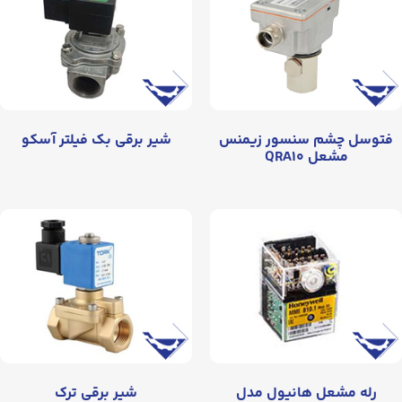
فتوسل چشم سنسور زیمنس
شیر برقی بک فیلتر آسکو
مشعل QRA۱۰
رله مشعل هانیول مدل
شیر برقی ترک