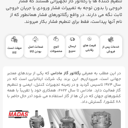
تنظیم کننده ها یا رگلاتور گاز تجهیزاتی هستند که فشار
خروجی را بدون توجه به تغییرات فشار ورودی یا جریان خروجی
ثابت نگه می دارند. در واقع رگلاتورهای فشار همانطور که از
نام آنها پیداست، فقط برای تنطیم فشار بکار میروند.
قیمت های
ارسال
تنوع
ضمانت اصل
خدمات پس از
مهلت تست
رقابتی
سریع
محصولات
بودن کالا
فروش
کالا
در این مطلب به معرفی
رگلاتور گاز ماداس
که یکی از برندهای معتبر
جهانی است، میپردازیم. این برند یک شرکت ایتالیایی است که در
سال ۱۹۷۴ تاسیس گردید و در زمینه تجهیزات کنترل، ایمنی‌ و تنظیم
گاز فعالیت دارد. ماداس تا سال ۲۰۲۲، همکاری خود را تقریباً با همه
کشورهای جهان که در آن ها از گاز استفاده می شود (در حال حاضر با
۸۸ کشور)، گسترش داد.