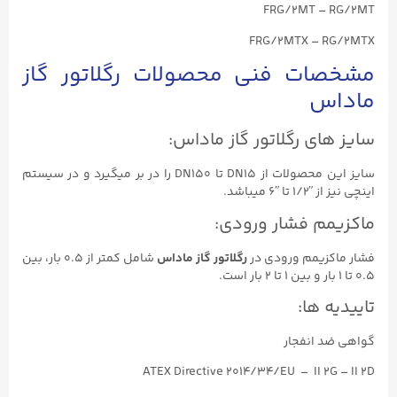
FRG/2MT – RG/2MT
FRG/2MTX – RG/2MTX
مشخصات فنی محصولات رگلاتور گاز
ماداس
سایز های رگلاتور گاز ماداس:
سایز این محصولات از DN15 تا DN150 را در بر میگیرد و در سیستم
اینچی نیز از ʺ1/۲ تا ʺ6 میباشد.
ماکزیمم فشار ورودی:
فشار ماکزیمم ورودی در
رگلاتور گاز ماداس
شامل کمتر از ۰.۵ بار، بین
۰.۵ تا ۱ بار و بین ۱ تا ۲ بار است.
تاییدیه ها:
گواهی ضد انفجار
ATEX Directive 2014/34/EU – II 2G – II 2D