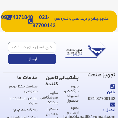
09374371848
021-
مشاوره رایگان و خرید، تماس با شماره های:
87700142
ارسال
تجهیز صنعت
پشتیبانی
تامین
خدمات ما
کننده
نحوه
سیاست حفظ حریم
بازگشت و
خصوصی
تلفن :
سایت
استرداد
فروشگاهی
قوانین استفاده از
021-87700142
محصول
پیکاتک
سایت
نحوه
همکاری
ایمیل :
باشگاه مشتریان
ارسال و
با تامین
TajhizSanat88@gmail.com
حمل و
استخدام و همکاری