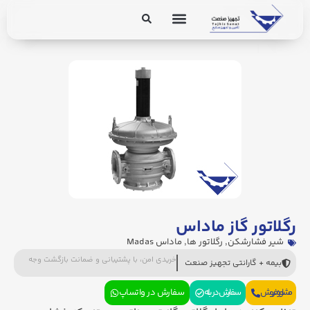
برق و ابزار دقیق
تجهیزات پایپینگ
رگلاتور گاز ماداس
شیر فشارشکن
,
رگلاتور ها
,
ماداس Madas
خریدی امن، با پشتیبانی و ضمانت بازگشت وجه
بیمه + گارانتی تجهیز صنعت
مشاوره فروش
سفارش در بله
سفارش در واتساپ