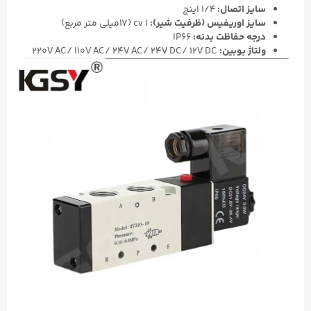
سایز اتصال:
۱/۴ اینچ
سایز اوریفیس (ظرفیت شیر):
۱ cv (17میلی متر مربع)
درجه حفاظت بدنه:
IP66
ولتاژ بوبین:
220V AC/ 110V AC/ 24V AC/ 24V DC/ 12V DC