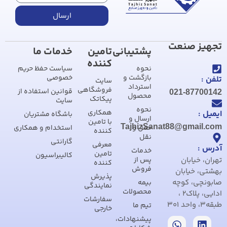
ارسال
تجهیز صنعت
پشتیبانی
تامین
خدمات ما
کننده
نحوه
سیاست حفظ حریم
بازگشت و
خصوصی
تلفن :
سایت
استرداد
فروشگاهی
قوانین استفاده از
021-87700142
محصول
پیکاتک
سایت
نحوه
همکاری
ایمیل :
باشگاه مشتریان
ارسال و
با تامین
TajhizSanat88@gmail.com
حمل و
استخدام و همکاری
کننده
نقل
گارانتی
معرفی
آدرس :
خدمات
تامین
کالیبراسیون
تهران، خیابان
پس از
کننده
فروش
بهشتی، خیابان
پذیرش
صابونچی، کوچه
بیمه
نمایندگی
محصولات
ادایی، پلاک2 ،
سفارشات
طبقه3، واحد 301
تیم ما
خارجی
پیشنهادات،