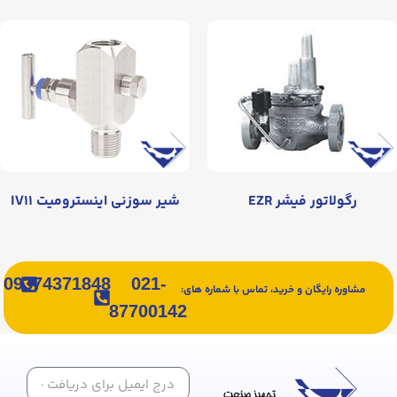
رگولاتور فیشر EZR
شیر سوزنی اینسترومیت IV۱۱
09374371848
021-
مشاوره رایگان و خرید، تماس با شماره های:
87700142