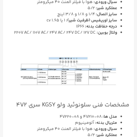
سیال ورودی:
هوا با فیلتر المنت ۴۰ میکرومتر
عملکرد شیر:
5/2
سایز اتصال:
۱/۴ و ۱/۸ و ۳/۸ اینچ
سایز اوریفیس (ظرفیت شیر):
۱ یا ۱.۶۵ cv
درجه حفاظت بدنه:
IP66
ولتاژ بوبین:
220V AC/ 110V AC/ 24V AC/ 24V DC/ 12V DC
مشخصات فنی سلونوئید ولو KGSY سری 4V2
مدل ها:
4V210-۰۸ و 4V220-۰۸
متریال بدنه:
آلومینیوم
سیال ورودی:
هوا با فیلتر المنت ۴۰ میکرومتر
عملکرد شیر:
5/2