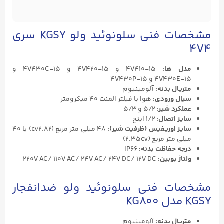
مشخصات فنی سلونوئید ولو KGSY سری
4V4
مدل ها:
4V410-۱۵ و 4V420-۱۵ و 4V430C-۱۵ و
4V430E-۱۵ و 4V430P-۱۵
متریال بدنه:
آلومینیوم
سیال ورودی:
هوا با فیلتر المنت ۴۰ میکرومتر
عملکرد شیر:
۵/۲ و ۵/۳
سایز اتصال:
۱/۲ اینچ
سایز اوریفیس (ظرفیت شیر):
۴۸ میلی متر مربع (cv2.۸۲) یا ۴۰
میلی متر مربع (۲.35cv)
درجه حفاظت بدنه:
IP66
ولتاژ بوبین:
220V AC/ 110V AC/ 24V AC/ 24V DC/ 12V DC
مشخصات فنی سلونوئید ولو ضدانفجار
KGSY مدل KG800
متریال بدنه:
آلومینیوم