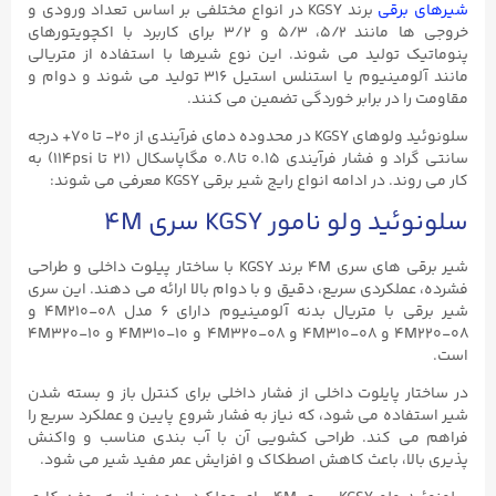
شیرهای برقی
برند KGSY در انواع مختلفی بر اساس تعداد ورودی و
خروجی ها مانند ۵/۲، ۵/۳ و ۳/۲ برای کاربرد با اکچویتورهای
پنوماتیک تولید می شوند. این نوع شیرها با استفاده از متریالی
مانند آلومینیوم یا استنلس استیل ۳۱۶ تولید می شوند و دوام و
مقاومت را در برابر خوردگی تضمین می کنند.
سلونوئید ولوهای KGSY در محدوده دمای فرآیندی از ۲۰- تا ۷۰+ درجه
سانتی گراد و فشار فرآیندی ۰.۱۵ تا0.۸ مگاپاسکال (۲۱ تا 114psi) به
کار می روند. در ادامه انواع رایج شیر برقی KGSY معرفی می شوند:
سلونوئید ولو نامور KGSY سری 4M
شیر برقی های سری 4M برند KGSY
با ساختار پیلوت داخلی و طراحی
فشرده، عملکردی سریع، دقیق و با دوام بالا ارائه می‌ دهند.
​ این سری
شیر برقی با متریال بدنه آلومینیوم دارای ۶ مدل 4M210-۰۸ و
4M220-۰۸ و 4M310-۰۸ و 4M320-۰۸ و 4M310-۱۰ و 4M320-۱۰
است.
در ساختار پایلوت داخلی
از فشار داخلی برای کنترل باز و بسته شدن
شیر استفاده می شود، که نیاز به فشار شروع پایین و عملکرد سریع را
فراهم می‌ کند.
​
طراحی کشویی آن با آب‌ بندی مناسب و واکنش‌
پذیری بالا، باعث کاهش اصطکاک و افزایش عمر مفید شیر می‌ شود.