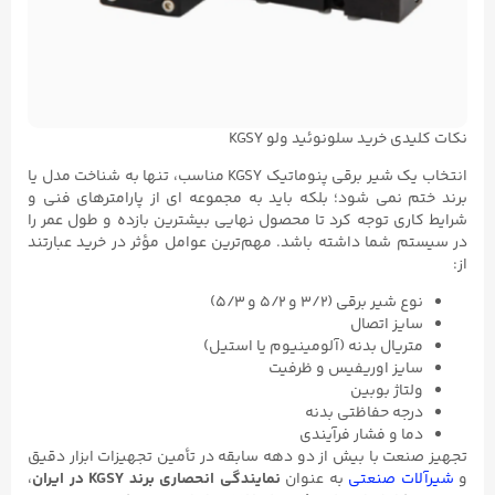
نکات کلیدی خرید سلونوئید ولو KGSY
انتخاب یک شیر برقی پنوماتیک KGSY مناسب، تنها به شناخت مدل یا
برند ختم نمی‌ شود؛ بلکه باید به مجموعه‌ ای از پارامترهای فنی و
شرایط کاری توجه کرد تا محصول نهایی بیشترین بازده و طول عمر را
در سیستم شما داشته باشد. مهم‌ترین عوامل مؤثر در خرید عبارتند
از:
نوع شیر برقی (۳/۲ و ۵/۲ و ۵/۳)
سایز اتصال
متریال بدنه (آلومینیوم یا استیل)
سایز اوریفیس و ظرفیت
ولتاژ بوبین
درجه حفاظتی بدنه
دما و فشار فرآیندی
تجهیز صنعت با بیش از دو دهه سابقه در تأمین تجهیزات ابزار دقیق
و
شیرآلات صنعتی
به‌ عنوان
نمایندگی انحصاری برند KGSY در ایران
،