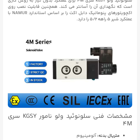
سلونوئید ولو KGSY سری 4M
برای عملکرد بدون نیاز به روغن‌ کاری
است که نگهداری آن را آسانتر می‌ کند.
​ همچنین
قابلیت نصب روی
اکچویتورهای پنوماتیک دابل اکت را بر اساس استاندارد NAMUR با
عملکرد شیر ۵ راهه ۵/۲ را دارد.
مشخصات فنی سلونوئید ولو نامور KGSY سری
4M
متریال بدنه:
آلومینیوم