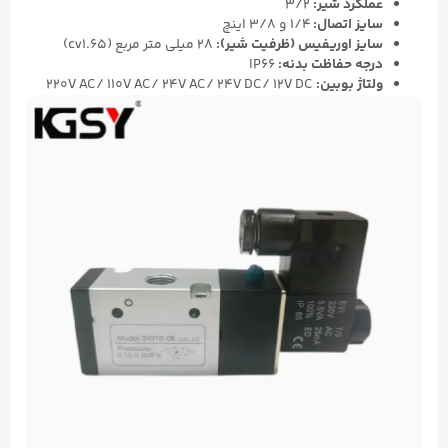
عملکرد شیر:
3/2
سایز اتصال:
۱/۴ و ۳/۸ اینچ
سایز اوریفیس (ظرفیت شیر):
۲۸ میلی متر مربع (cv1.۶۵)
درجه حفاظت بدنه:
IP66
ولتاژ بوبین:
220V AC/ 110V AC/ 24V AC/ 24V DC/ 12V DC