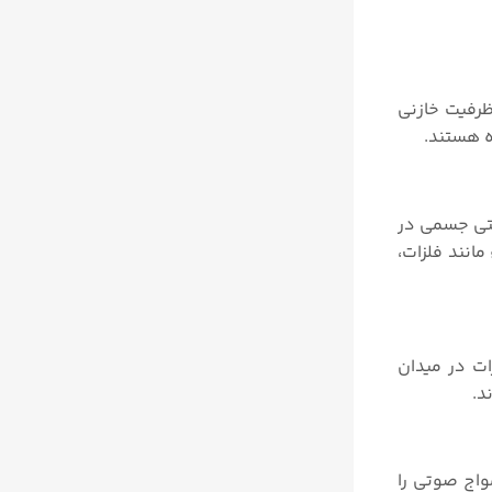
رفیت خازنی
ه هستند.
قتی جسمی در
انند فلزات،
ت در میدان
د.
واج صوتی را