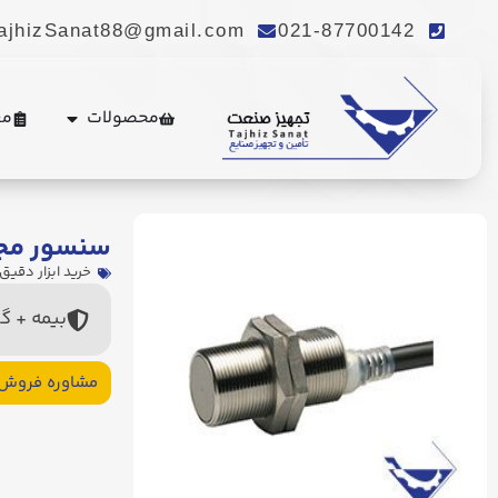
ajhizSanat88@gmail.com
021-87700142
محصولات
مع
سنسور مجاورتی (
خرید ابزار دقیق
بیمه + گ
مشاوره فروش