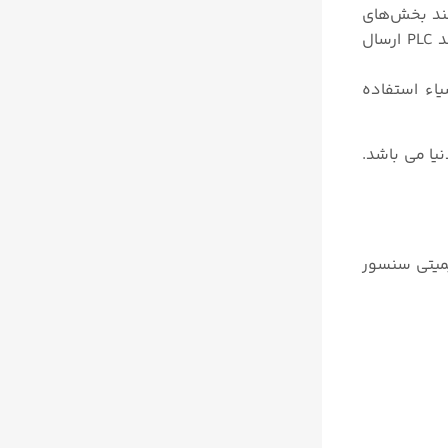
ند بخش‌های
فلزی را شناسایی کرده و اطلاعات را به عناصر الکتریکی و الکترونیکی مانند رله‌ها، سلونوئید ولوها و کنترلرهای الکتریکی مانند PLC ارسال
یاء استفاده
یا می باشد.
میتی سنسور