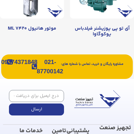
آی تو پی پوزیشنر فیلدباس
موتور هانیول ML ۷۴۲۰
یوکوگاوا
09374371848
021-
مشاوره رایگان و خرید، تماس با شماره های:
87700142
ارسال
تجهیز صنعت
پشتیبانی
تامین
خدمات ما