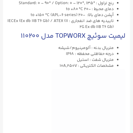
رنج تراول : Standard: ۰ – ۹۰° / Option: ۰ – ۱۲۰°, ۱۳۵°
دمای محیط : -۲۰ to +۸۰ °C
آپشن دمای بالا: -۲۰ to +۱۵۰ °C (APL-۶ series)
تاییدیه های ضد انفجاری : IECEx (Ex db IIB T6 Gb) / ATEX (II
2G Ex db IIB T6 Gb)
لیمیت سوئیچ TOPWORX مدل ۱۱۰۲۰۰
متریال بدنه : آلومینیوم/شیشه
درجه حفاظتی محفظه : IP68
متریال شفت : استیل
مشخصات الکتریکی : 10A,250V