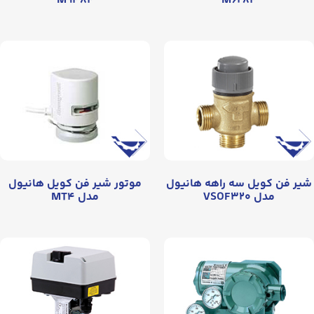
M۹۴۸۴
M۶۲۸۴
شیر فن کویل سه راهه هانیول
موتور شیر فن کویل هانیول
مدل VSOF۳۲۰
مدل MT۴