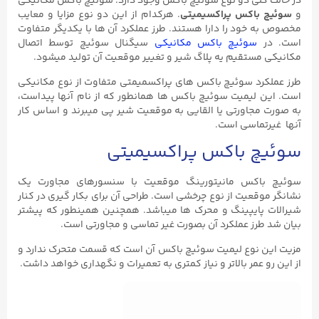
در حالت کلی دو نوع سوئیچ باکس وجود دارد. سوئیچ باکس مکانیکی
و
سوئیچ باکس پراکسیمیتی
. هرکدام از این دو نوع مزایا و معایب
مخصوص به خود را دارا هستند. طرز عملکرد آن ها با یکدیگر متفاوت
است. در
سوئیچ باکس مکانیکی
سیگنال سوئیچ توسط اتصال
مکانیکی مستقیم یه پلاگ شیر و تغییر موقعیت آن تولید میشود.
طرز عملکرد سوئیچ باکس های پراکسمیمتی متفاوت از نوع مکانیکی
است. این لیمیت سوئیچ باکس ها همانطور که از نام آنها پیداست،
به صورت مجاورتی یا القایی به موقعیت شیر پی میبرند و اساس کار
آنها غیرتماسی است.
سوئیچ باکس پراکسیمیتی
سوئیچ باکس مانیتورینگ موقعیت با سنسورهای مجاورت یک
نشانگر موقعیت از نوع چرخشی است. طراحی آن برای بکار گیری در کنار
شیرالات پایپینگ و محرک ها میباشد. همچنین همینطور که پیشتر
بیان شد طرز عملکرد آن بصورت غیر تماسی و مجاورتی است.
مزیت این نوع لیمیت سوئیچ باکس آن است که قسمت متحرک ندارد و
از این رو عمر بالاتر و نیاز کمتری به تعمیرات و نگهداری خواهد داشت.