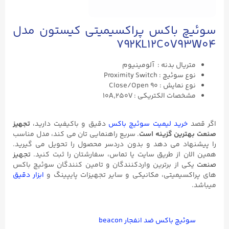
سوئیچ باکس پراکسیمیتی کیستون مدل
792KL12C0V93W04
متریال بدنه : آلومینیوم
نوع سوئیچ : Proximity Switch
نوع نمایش : Close/Open ۹۰
مشخصات الکتریکی : 10A,250V
اگر قصد
خرید لیمیت سوئیچ باکس
دقیق و باکیفیت دارید،
تجهیز
صنعت بهترین گزینه است
. سریع راهنمایی تان می کند، مدل مناسب
را پیشنهاد می دهد و بدون دردسر محصول را تحویل می گیرید.
همین الان از طریق سایت یا تماس، سفارشتان را ثبت کنید.
تجهیز
صنعت
یکی از برترین واردکنندگان و تامین کنندگان سوئیچ باکس
های پراکسیمیتی، مکانیکی و سایر تجهیزات پایپینگ و
ابزار دقیق
میباشد.
سوئیچ باکس ضد انفجار beacon