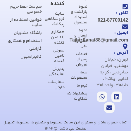
کننده
نحوه
سیاست حفظ حریم
بازگشت و
خصوصی
تلفن :
سایت
استرداد
فروشگاهی
قوانین استفاده از
021-87700142
محصول
پیکاتک
سایت
نحوه
همکاری
ایمیل :
باشگاه مشتریان
ارسال و
با تامین
TajhizSanat88@gmail.com
حمل و
استخدام و همکاری
کننده
نقل
گارانتی
معرفی
آدرس :
خدمات
تامین
کالیبراسیون
تهران، خیابان
پس از
کننده
فروش
بهشتی، خیابان
پذیرش
صابونچی، کوچه
بیمه
نمایندگی
محصولات
ادایی، پلاک2 ،
سفارشات
طبقه3، واحد 301
تیم ما
خارجی
پیشنهادات،
شکایات
تمام حقوق مادی و معنوی این سایت محفوظ و متعلق به مجموعه تجهیز
صنعت می باشد. @1404