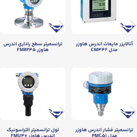
آنالایزر مایعات اندرس هاوزر
ترانسمیتر سطح راداری اندرس
مدل CM۴۴۲
هاوزر FMR۲۴۵
ترانسمیتر فشار اندرس هاوزر
لول ترانسمیتر التراسونیک
مدل PMC۵۱
اندرس هاوزر FMU۴۰