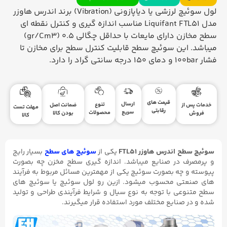
لول سوئیچ لرزشی یا دیاپازونی (Vibration) برند اندرس هاوزر
مدل Liquifant FTL51 مناسب اندازه گیری و کنترل نقطه ای
سطح مخازن دارای مایعات با حداقل چگالی 0.5 (gr/Cm3)
میباشد. این سوئیچ سطح قابلیت کنترل سطح برای مخازن تا
فشار 100bar و دمای 150 درجه سانتی گراد را دارد.
قیمت های
ارسال
تنوع
ضمانت اصل
خدمات پس از
مهلت تست
رقابتی
سریع
محصولات
بودن کالا
فروش
کالا
سوئیچ سطح اندرس هاوزر FTL51
یکی از
سوئیچ های سطح
بسیار رایج
و پرمصرف در صنایع میباشد. اندازه گیری سطح مخزن چه بصورت
پیوسته و چه بصورت سوئیچ یکی از مهمترین مسائل مربوط به فرآیند
های صنعتی محسوب میشود. ازین رو لول سوئیچ یا سوئیچ های
سطح متنوعی با توجه به نوع سیال و شرایط فرآیندی طراحی و تولید
شده و در صنایع مختلف مورد استفاده قرار میگیرند.