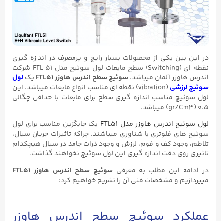
در این بین یکی از محصولات بسیار رایج و پرمصرف در اندازه گیری
نقطه ای (Switching) سطح مایعات لول سوئیچ مدل FTL ۵۱ شرکت
اندرس هاوزر آلمان میباشد.
سوئیچ سطح اندرس هاوزر FTL51
یک
لول
سوئیچ لرزشی
(vibration) نقطه ای مناسب انواع مایعات میباشد. این
لول سوئیچ مناسب اندازه گیری سطح برای مایعات با حداقل چگالی
۰.۵ (gr/Cm3) میباشد.
لول سوئیچ اندرس هاوزر مدل FTL51
یک جایگزین مناسب برای لول
سوئیچ های فلوتری یا شناوری میباشند. چراکه تاثیرات جریان سیال،
تلاطم، وجود کف و فوم، لرزش و وجود ذرات جامد در سیال هیچکدام
تاثیری روی دقت اندازه گیری این لول سوئیچ نخواهند گذاشت.
در ادامه این مطلب به معرفی
سوئیچ سطح اندرس هاوزر FTL51
میپردازیم و مشخصات فنی آن را تشریح خواهیم کرد:
عملکرد سوئیچ سطح اندرس هاوزر