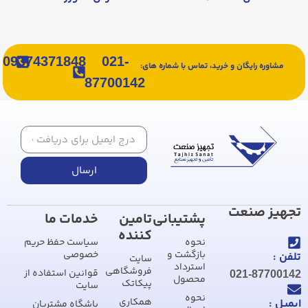
09374371848
021-
مشاوره رایگان و خرید، تماس با شماره های:
87700142
ارسال
تجهیز صنعت
پشتیبانی
تامین
خدمات ما
کننده
نحوه
سیاست حفظ حریم
بازگشت و
خصوصی
تلفن :
سایت
استرداد
فروشگاهی
قوانین استفاده از
021-87700142
محصول
پیکاتک
سایت
نحوه
همکاری
ایمیل :
باشگاه مشتریان