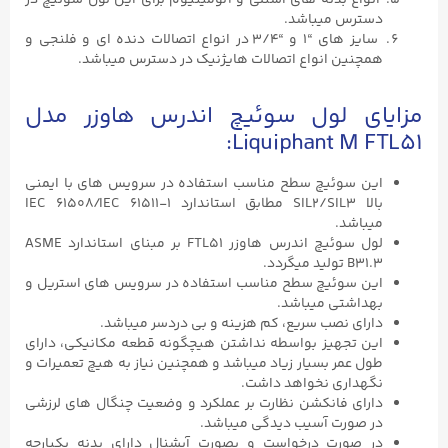
دسترس میباشد.
سایز های “۱ و “۳/۴ در انواع اتصالات دنده ای و فلنجی و
همچنین انواع اتصالات هایژنیک در دسترس میباشد.
مزایای لول سوئیچ اندرس هاوزر مدل
Liquiphant M FTL51:
این سوئیچ سطح مناسب استفاده در سرویس های با ایمنی
بالا SIL2/SIL3 مطابق استاندارد IEC ۶۱۵۰۸/IEC ۶۱۵۱۱-۱
میباشد.
لول سوئیچ اندرس هاوزر FTL51 بر مبنای استاندارد ASME
B31.۳ تولید میگردد.
این سوئیچ سطح مناسب استفاده در سرویس های استریل و
بهداشتی میباشد.
دارای نصب سریع، کم هزینه و بی دردسر میباشد.
این تجهیز بواسطه نداشتن هیچگونه قطعه مکانیکی، دارای
طول عمر بسیار زیاد میباشد و همچنین نیاز به هیچ تعمیرات و
نگهداری نخواهد داشت.
دارای فانکشن نظارت بر عملکرد و وضعیت چنگال های لرزشی
در صورت آسیب دیدگی میباشد.
در صورت درخواست و بصورت آپشنال دارای بدنه یکپارچه