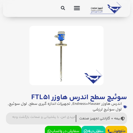
برق و ابزار دقیق
تجهیزات پایپینگ
سوئیچ سطح اندرس هاوزر FTL۵۱
اندرس هاوزر Endress+Hauser
,
تجهیزات اندازه گیری سطح
,
لول سوئیچ
,
لول سوئیچ لرزشی
خریدی امن، با پشتیبانی و ضمانت بازگشت وجه
بیمه + گارانتی تجهیز صنعت
مشاوره فروش
سفارش در بله
سفارش در واتساپ