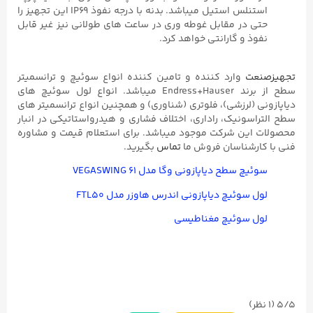
استنلس استیل میباشد. بدنه با درجه نفوذ IP69 این تجهیز را
حتی در مقابل غوطه وری در ساعت های طولانی نیز غیر قابل
نفوذ و گارانتی خواهد کرد.
تجهیزصنعت
وارد کننده و تامین کننده انواع سوئیچ و ترانسمیتر
سطح از برند Endress+Hauser میباشد. انواع لول سوئیچ های
دیاپازونی (لرزشی)، فلوتری (شناوری) و همچنین انواع ترانسمیتر های
سطح التراسونیک، راداری، اختلاف فشاری و هیدرواستاتیکی در انبار
محصولات این شرکت موجود میباشد. برای استعلام قیمت و مشاوره
فنی با کارشناسان فروش ما
تماس
بگیرید.
سوئیچ سطح دیاپازونی وگا مدل VEGASWING ۶۱
لول سوئیچ دیاپازونی اندرس هاوزر مدل FTL۵۰
لول سوئیچ مغناطیسی
5/5
(۱ نظر)