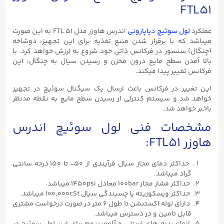
FTL51
عملکرد
لول سوئیچ دیاپازونی
اندرس هاوزر مدل FTL ۵۱ به این صورت
میباشد که با برقرار شدن منبع تغذیه برای این تجهیز، دوشاخه
(چنگال) سنسور در فرکانس ذاتی خود شروع به لرزش خواهد کرد. با
بالا آمدن سطح مایع درون مخزن و رسیدن سیال به چنگال، این
فرکانس تغییر پیدا میکند.
این تغییر در فرکانس باعث ارسال یک سیگنال سوئیچ در تجهیز
خواهد شد و سیستم کنترلی از رسیدن سطح مایع به نقطه مدنظر
باخبر خواهد شد.
مشخصات فنی لول سوئیچ اندرس
هاوزر FTL51:
حداکثر دمای مجاز سیال فرآیندی از ۵۰- تا ۱۵۰ درجه سانتی
گراد میباشد.
حداکثر فشار مجاز 100bar معادل 1450psi میباشد.
حداکثر ویسکوزیته یا چسبندگی سیال ۱۰۰,000cSt میباشد.
دارای لوله اکستنشن تا طول ۶ متر در صورت درخواست مشتری
قابل تامین و در دسترس میباشد.
انواع بدنه های استلی و آلومینیوم برای این لول سوئیچ در