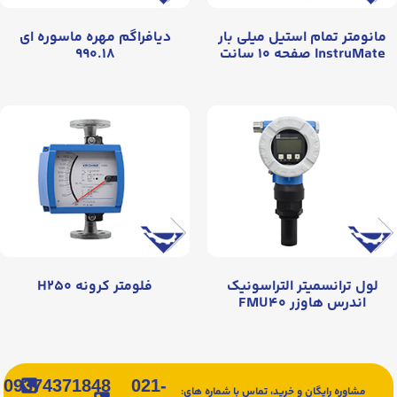
مانومتر تمام استیل میلی بار
دیافراگم مهره ماسوره ای
InstruMate صفحه ۱۰ سانت
۹۹۰.۱۸
لول ترانسمیتر التراسونیک
فلومتر کرونه H۲۵۰
اندرس هاوزر FMU۴۰
09374371848
021-
مشاوره رایگان و خرید، تماس با شماره های: