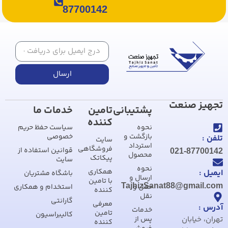
87700142
ارسال
تجهیز صنعت
پشتیبانی
تامین
خدمات ما
کننده
نحوه
سیاست حفظ حریم
بازگشت و
خصوصی
تلفن :
سایت
استرداد
فروشگاهی
قوانین استفاده از
021-87700142
محصول
پیکاتک
سایت
نحوه
همکاری
ایمیل :
باشگاه مشتریان
ارسال و
با تامین
TajhizSanat88@gmail.com
حمل و
استخدام و همکاری
کننده
نقل
گارانتی
معرفی
آدرس :
خدمات
تامین
کالیبراسیون
تهران، خیابان
پس از
کننده