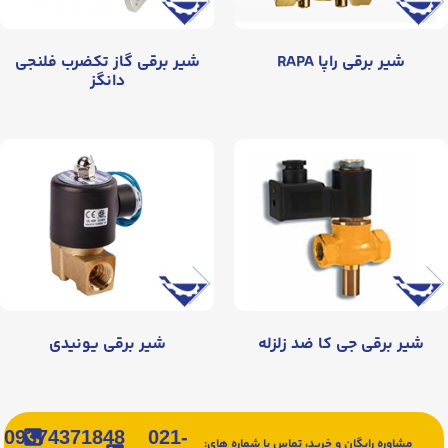
شیر برقی راپا RAPA
شیر برقی گاز تکضرب فلنجی
دانگز
شیر برقی جی کا ضد زلزله
شیر برقی یونیدی
09374371848
021-
مشاوره رایگان و خرید، تماس با شماره های: