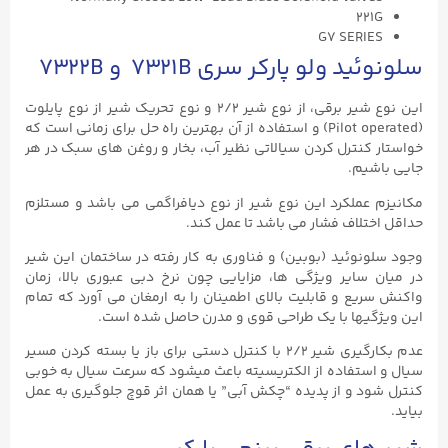
221G
G7 SERIES
سلونوئید ولو پارکر سری 7321B و 7322B
این نوع شیر برقی، از نوع شیر ۲/۲ و نوع تحریک شیر از نوع پایلوت
(Pilot operated) و استفاده از آن بهترین راه حل برای زمانی است که
خواستار کنترل کردن سیالاتی نظیر آب، بخار و روغن های سبک در هر
جایی باشیم.
مکانیزم عملکرد این نوع شیر از نوع دیافراگمی می باشد و مستلزم
حداقل اختلاف فشار می باشد تا عمل کند.
وجود سلونوئید (بوبین) و فناوری به کار رفته در ساختمان این شیر
در میان سایر ویژگی ها، مزایایی چون نرخ دبی عبوری بالا، زمان
واکنش سریع و قابلیت بالای اطمینان را به ارمغان می آورد که تمام
این ویژگیها با یک طراحی قوی و مدرن حاصل شده است.
عدم بکارگیری شیر ۲/۲ با کنترل دستی برای باز یا بسته کردن مسیر
سیال و استفاده از الکتریسیته باعث میشود که سرعت سیال به خوبی
کنترل شود و از پدیده “چکش آبی” یا همان اثر قوچ جلوگیری به عمل
بیاید.