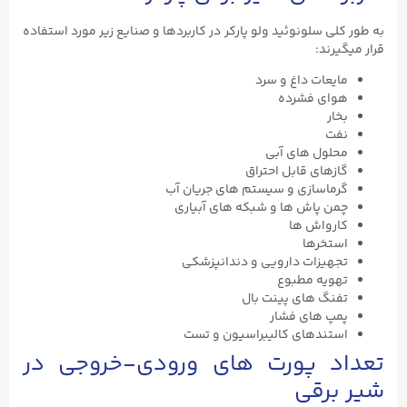
به طور کلی سلونوئید ولو پارکر در کاربردها و صنایع زیر مورد استفاده
قرار میگیرند:
مایعات داغ و سرد
هوای فشرده
بخار
نفت
محلول های آبی
گازهای قابل احتراق
گرماسازی و سیستم های جریان آب
چمن پاش ها و شبکه های آبیاری
کارواش ها
استخرها
تجهیزات دارویی و دندانپزشکی
تهویه مطبوع
تفنگ های پینت بال
پمپ های فشار
استندهای کالیبراسیون و تست
تعداد پورت های ورودی-خروجی در
شیر برقی