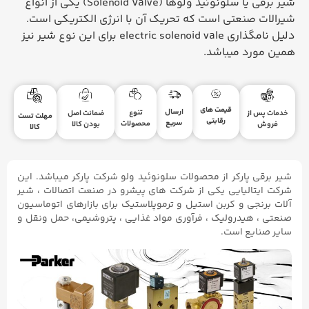
شیر برقی یا سلونوئید ولوها (Solenoid Valve) یکی از انواع
شیرالات صنعتی است که تحریک آن با انرژی الکتریکی است.
دلیل نامگذاری electric solenoid vale برای این نوع شیر نیز
همین مورد میباشد.
قیمت های
ارسال
تنوع
ضمانت اصل
خدمات پس از
مهلت تست
رقابتی
سریع
محصولات
بودن کالا
فروش
کالا
شیر برقی پارکر از محصولات سلونوئید ولو شرکت پارکر میباشد. این
شرکت ایتالیایی یکی از شرکت های پیشرو در صنعت اتصالات ، شیر
آلات برنجی و کربن استیل و ترموپلاستیک برای بازارهای اتوماسیون
صنعتی ، هیدرولیک ، فرآوری مواد غذایی ، پتروشیمی، حمل ونقل و
سایر صنایع است.