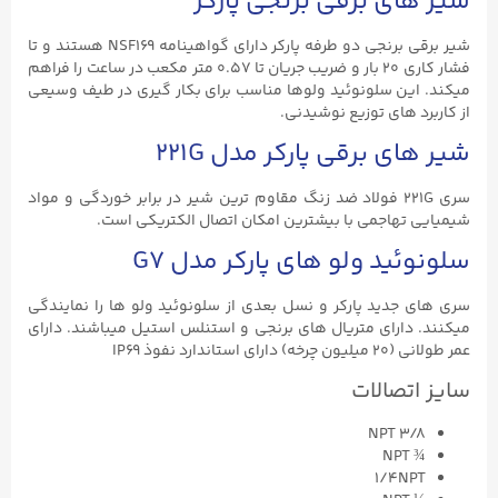
شیر های برقی برنجی پارکر
شیر برقی برنجی دو طرفه پارکر دارای گواهینامه NSF169 هستند و تا
فشار کاری ۲۰ بار و ضریب جریان تا ۰.۵۷ متر مکعب در ساعت را فراهم
میکند. این سلونوئید ولوها مناسب برای بکار گیری در طیف وسیعی
از کاربرد های توزیع نوشیدنی.
شیر های برقی پارکر مدل 221G
سری 221G فولاد ضد زنگ مقاوم ترین شیر در برابر خوردگی و مواد
شیمیایی تهاجمی با بیشترین امکان اتصال الکتریکی است.
سلونوئید ولو های پارکر مدل G7
سری های جدید پارکر و نسل بعدی از سلونوئید ولو ها را نمایندگی
میکنند. دارای متریال های برنجی و استنلس استیل میباشند. دارای
عمر طولانی (۲۰ میلیون چرخه) دارای استاندارد نفوذ IP69
سایز اتصالات
3/8 NPT
¾ NPT
1/4NPT