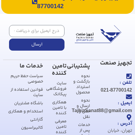
87700142
ارسال
تجهیز صنعت
پشتیبانی
تامین
خدمات ما
کننده
نحوه
سیاست حفظ حریم
بازگشت و
خصوصی
تلفن :
سایت
استرداد
فروشگاهی
قوانین استفاده از
021-87700142
محصول
پیکاتک
سایت
نحوه
همکاری
ایمیل :
باشگاه مشتریان
ارسال و
با تامین
TajhizSanat88@gmail.com
حمل و
استخدام و همکاری
کننده
نقل
گارانتی
معرفی
آدرس :
خدمات
تامین
کالیبراسیون
تهران، خیابان
پس از
کننده