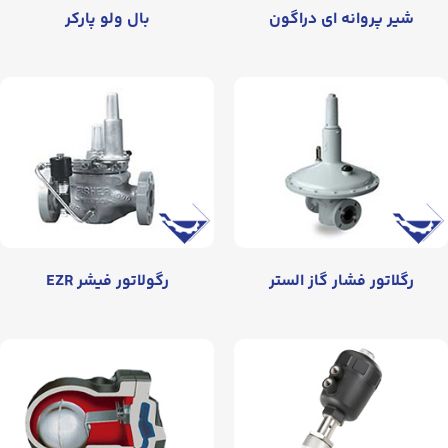
شیر پروانه‌ ای دراگون
بال ولو پارکر
رگلاتور فشار گاز الستر
رگولاتور فیشر EZR