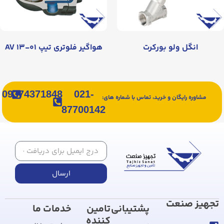
انگل ولو بورکرت
هواگیر فلوتری تیپ AV ۱۳-۰۱
09374371848
021-
مشاوره رایگان و خرید، تماس با شماره های:
87700142
ارسال
تجهیز صنعت
پشتیبانی
تامین
خدمات ما
کننده