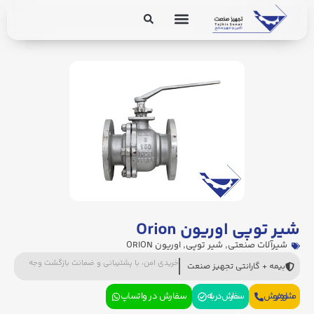
برق و ابزار دقیق
تجهیزات پایپینگ
شیر توپی اوریون Orion
شیرآلات صنعتی
,
شیر توپی
,
اوریون ORION
خریدی امن، با پشتیبانی و ضمانت بازگشت وجه
بیمه + گارانتی تجهیز صنعت
مشاوره فروش
سفارش در بله
سفارش در واتساپ