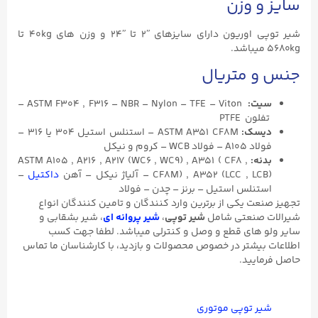
سایز و وزن
شیر توپی اوریون دارای سایزهای ʺ2 تا ʺ24 و وزن های 40kg تا
5680kg میباشد.
جنس و متریال
سیت:
ASTM F304 , F316 – NBR – Nylon – TFE – Viton –
تفلون PTFE
دیسک:
ASTM A351 CF8M – استنلس استیل ۳۰۴ یا ۳۱۶ –
فولاد A105 – فولاد WCB – کروم و نیکل
بدنه:
ASTM A105 , A216 , A217 (WC6 , WC9) , A351 ( CF8 ,
CF8M) , A352 (LCC , LCB) – آلیاژ نیکل – آهن
داکتیل
–
استنلس استیل – برنز – چدن – فولاد
تجهیز صنعت یکی از برترین وارد کنندگان و تامین کنندگان انواع
شیرالات صنعتی شامل
شیر توپی
،
شیر پروانه ای
، شیر بشقابی و
سایر ولو های قطع و وصل و کنترلی میباشد. لطفا جهت کسب
اطلاعات بیشتر در خصوص محصولات و بازدید، با کارشناسان ما تماس
حاصل فرمایید.
شیر توپی موتوری