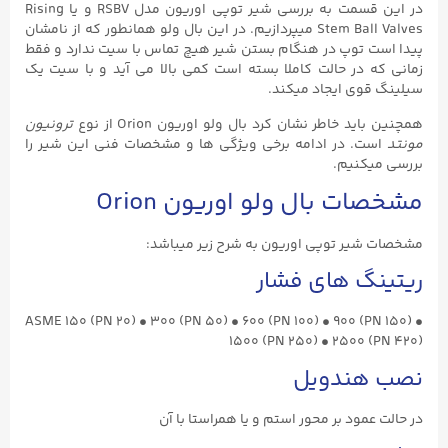
در این قسمت به بررسی شیر توپی اوریون مدل RSBV و یا Rising
Stem Ball Valves میپردازیم. در این بال ولو همانطور که از نامشان
پیدا است توپ در هنگام بستن شیر هیچ تماس با سیت ندارد و فقط
زمانی که در حالت کاملا بسته است کمی بالا می آید و با سیت یک
سیلینگ قوی ایجاد میکند.
همچنین باید خاطر نشان کرد بال ولو اوریون Orion از نوع
ترونیون
مونتد
است. در ادامه برخی ویژگی ها و مشخصات فنی این شیر را
بررسی میکنیم.
مشخصات بال ولو اوریون Orion
مشخصات شیر توپی اوریون به شرح زیر میباشد:
ریتینگ های فشار
ASME 150 (PN 20) • 300 (PN 50) • 600 (PN 100) • 900 (PN 150) •
1500 (PN 250) • 2500 (PN 420)
نصب هندویل
در حالت عمود بر محور استم و یا همراستا با آن