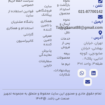
نحوه
سیاست حفظ حریم
بازگشت و
خصوصی
تلفن :
سایت
استرداد
فروشگاهی
قوانین استفاده از
021-87700142
محصول
پیکاتک
سایت
نحوه
همکاری
ایمیل :
باشگاه مشتریان
ارسال و
با تامین
TajhizSanat88@gmail.com
حمل و
استخدام و همکاری
کننده
نقل
گارانتی
معرفی
آدرس :
خدمات
تامین
کالیبراسیون
تهران، خیابان
پس از
کننده
فروش
بهشتی، خیابان
پذیرش
صابونچی، کوچه
بیمه
نمایندگی
محصولات
ادایی، پلاک2 ،
سفارشات
طبقه3، واحد 301
تیم ما
خارجی
پیشنهادات،
شکایات
تمام حقوق مادی و معنوی این سایت محفوظ و متعلق به مجموعه تجهیز
صنعت می باشد. @1404