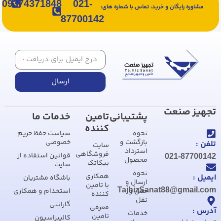
09374371848
021-
مشاوره رایگان و خرید، تماس با شماره های:
87700142
ارسال
تجهیز صنعت
پشتیبانی
تامین
خدمات ما
کننده
نحوه
سیاست حفظ حریم
بازگشت و
خصوصی
تلفن :
سایت
استرداد
فروشگاهی
قوانین استفاده از
021-87700142
محصول
پیکاتک
سایت
نحوه
همکاری
ایمیل :
باشگاه مشتریان
ارسال و
با تامین
TajhizSanat88@gmail.com
حمل و
استخدام و همکاری
کننده
نقل
گارانتی
معرفی
آدرس :
خدمات
تامین
کالیبراسیون