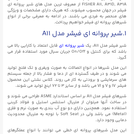
FISHER A11, A31D, A31A از معروف ترین مدل های شیر پروانه ای
فیشر در جهان محسوب میشوند، که هریک دارای مشخصات و ویژگی
های منحصر به فردی می باشند. در ادامه به معرفی برخی از انواع
شیرهای پروانه ای فیشر خواهیم پرداخت.
۱.شیر پروانه ای فیشر مدل A11
شیر فیشر مدل A11، یک
شیر پروانه ای
قابل اعتماد با کارایی بالا می
باشد که برای کنترل و On/Off جریان سیال مورد استفاده قرار می
گیرد.
این مدل شیرها در انواع اتصالات به صورت ویفری و تک فلنج تولید
می شوند و در طیف گسترده ای از دما و فشار بالا از جمله سیستم
های سرمایشی و برودتی به کار می روند. کلاس نشتی این محصول
فیشر IV و V و VI می باشد و از سایز ۳ تا ۷۲ اینچ تولید می شوند.
شیرهای فیشر مدل A11 بر اساس استاندارد ASME طراحی می شوند و
در ساخت آنها میتوان از متریال استنلس استیل و فولاد کربنی
استفاده نمود. همچنین دارای دو نوع آب بندی به صورت نرم و فلزی
(Metal) می باشد ولی در Soft Seat با توجه به متریال محدودیت
دمایی وجود دارد.
این مدل شیرهای پروانه ای خطی می توانند با انواع عملگرهای