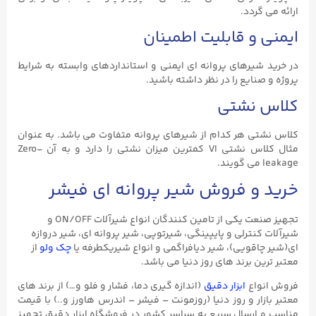
ارائه می گردد.
ایمنی و قابلیت اطمینان
در خرید شیرهای پروانه ای ایمنی و استانداردهای وابسته به شرایط
پروژه و صنایع را در نظر داشته باشید.
کلاس نشتی
کلاس نشتی هر کدام از شیرهای پروانه متفاوت می باشد. به عنوان
مثال کلاس نشتی VI کمترین میزان نشتی را دارد و به آن Zero-
leakage می گویند.
خرید و فروش شیر پروانه ای فیشر
تجهیز صنعت یکی از تامین کنندگان انواع شیرآلات ON/OFF و
شیرآلات کنترلی و پایپینگی، شیرتوپی، شیر پروانه ای، شیر دروازه
ای(شیر چاقویی)، شیر دیافراگمی و انواع شیریکطرفه یا
چک ولو
از
معتبر ترین برند های روز دنیا می باشد.
فروش انواع
ابزار دقیق
(اندازه گیری دما، فشار و فلو و…) از برند های
معتبر بازار و روز دنیا (روزمونت – فیشر – اندرس هاورز و..) با قیمت
مناسب و ارسال سریع به سراسر کشور در فروشگاه ابزار دقیق تجهیز