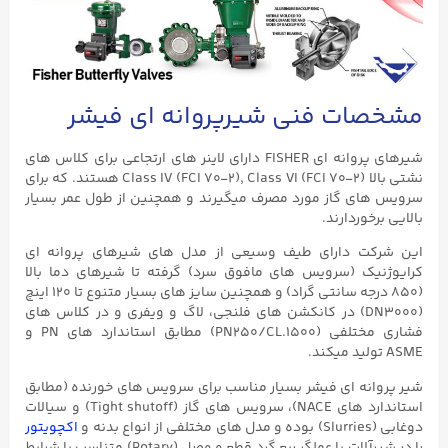
مشخصات فنی شیرپروانه ای فیشر
شیرهای پروانه ای FISHER دارای لاینر های ارتجاعی برای کلاس های
نشتی بالا Class IV (FCI ۷۰-۲), Class VI (FCI ۷۰-۲) هستند. که برای
سرویس های گاز مورد مصرف میگیرند و همچنین از طول عمر بسیار
بالایی برخوردارند.
این شرکت دارای طیف وسیعی از مدل های شیرهای پروانه ای
کرایوژنیک (سرویس های مافوق سرد) گرفته تا شیرهای دما بالا
(۸۵۰ درجه سانتی گراد) و همچنین سایز های بسیار متنوع تا ۱۲۰ اینچ
(DN3000) در کانکشن های فلنجی، لاگ و ویفری و در کلاس های
فشاری مختلفی (PN250/CL.۱۵۰۰) مطابق استاندارد های PN و
ASME تولید میکند.
شیر پروانه ای فیشر بسیار مناسب برای سرویس های خورنده (مطابق
استاندارد های NACE)، سرویس های گاز (Tight shutoff) و سیالات
دوغابی (Slurries) بوده و مدل های مختلفی از انواع بدنه و
اکچویتور
را در شیرآلات با عملگر ربع گرد قطع و وصل (Rotary) متناسب با شرایط