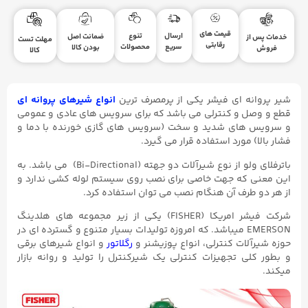
قیمت های
ارسال
تنوع
ضمانت اصل
خدمات پس از
مهلت تست
رقابتی
سریع
محصولات
بودن کالا
فروش
کالا
شیر پروانه ای فیشر یکی از پرمصرف ترین
انواع شیرهای پروانه ای
قطع و وصل و کنترلی می باشد که برای سرویس های عادی و عمومی
و سرویس های شدید و سخت (سرویس های گازی خورنده با دما و
فشار بالا) مورد استفاده قرار می گیرد.
باترفلای ولو از نوع شیرآلات دو جهته (Bi-Directional) می باشد. به
این معنی که جهت خاصی برای نصب روی سیستم لوله کشی ندارد و
از هر دو طرف آن هنگام نصب می توان استفاده کرد.
شرکت فیشر امریکا (FISHER) یکی از زیر مجموعه های هلدینگ
EMERSON میباشد. که امروزه تولیدات بسیار متنوع و گسترده ای در
حوزه شیرآلات کنترلی، انواع پوزیشنر و
رگلاتور
و انواع شیرهای برقی
و بطور کلی تجهیزات کنترلی یک شیرکنترل را تولید و روانه بازار
میکند.