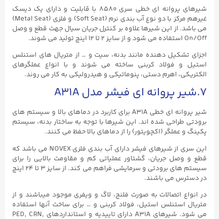
شیرهای پروانه ای خطی سری ۸۵۸۰ با قابلیت و دارای یک دیسک
غیرهم مرکز با دو نوع آب بندی نرم (Soft Seat) و فلزی (Metal Seat)
می باشد. از این شیرها علاوه بر کنترل جریان سیال جهت قطع و وصل
On/Off استفاده می شود و از سایز ۲ تا ۱۲ اینچ تولید می شوند.
اجزای تشکیل دهنده مانند بدنه، سیت و … از متریال های استنلس
استیل و فولاد کربنی ساخته می شوند و با انواع عملگرهای
الکتریکی، اهرم دستی، پنوماتیکی و هیدرولیکی به کار می روند.
۷.شیر پروانه ای فیشر مدل A31A
شیر پروانه ای خطی A31A برای کاربرد در دماهای بالا و سیستم های
برودتی طراحی شده اند. این شیرها با توجه به ساختار بدنه، سیستم
پکینگ و عملگر (اکچویتور) را از دماهای بالا حفظ می کنند.
این سری از شیرهای فیشر دارای آب بندی فلزی NOVEX می باشد که
قطع و وصل جریان، گشتاور عملیاتی کم و مقاومت بالایی را برای
سیستم های برودتی و سرمایشی فراهم می کند. از سایز ۳ تا ۲۴ اینچ
در دسترس می باشند.
در انواع اتصالات به صورت فلنج، لاگ و ویفری موجود میباشند و از
متریال استنلس استیل، فولاد کربنی و … برای ساخت آنها استفاده
می شود. شیرهای A31A دارای تاییدیه و استانداردهای PED, CRN,