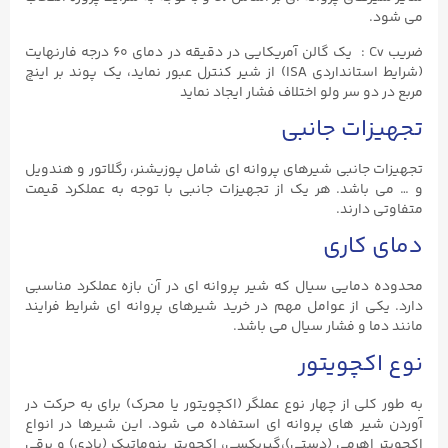
می شود.
ضریب Cv : یک گالن آمریکایی در دقیقه در دمای ۶۰ درجه فارنهایت
(شرایط استانداردی ISA) از شیر کنترل عبور نماید، یک پوند بر اینچ
مربع در دو سر ولو اختلاف فشار ایجاد نماید
تجهیزات جانبی
تجهیزات جانبی شیرهای پروانه ای شامل پوزیشنر، رگلاتور و هندویل
و … می باشد. هر یک از تجهیزات جانبی با توجه به عملکرد قیمت
متفاوتی دارند.
دمای کاری
محدوده دمایی سیال که شیر پروانه ای در آن بازه عملکرد مناسبی
دارد. یکی از عوامل مهم در خرید شیرهای پروانه ای شرایط فرایند
مانند دما و فشار سیال می باشد.
نوع اکچویتور
به طور کلی از چهار نوع عملگر (اکچویتور یا محرک) برای به حرکت در
آوردن شیر های پروانه ای استفاده می شود. این شیرها در انواع
اکچویتر اهرمی (دستی)،گیربکسی، اکچویتر پنوماتیک (بادی) و برقی