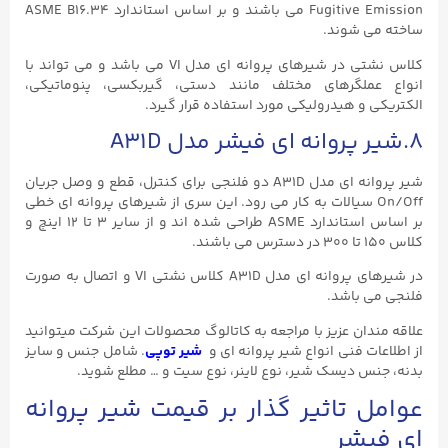
Fugitive Emission می باشند و بر اساس استاندارد ASME B16.۳۴
ساخته می شوند.
کلاس نشتی در شیرهای پروانه ای مدل VI می باشد و می تواند با
انواع عملگرهای مختلف مانند دستی، گیربکسی، پنوماتیکی،
الکتریکی و هیدرولیکی مورد استفاده قرار گیرد.
۸.شیر پروانه ای فیشر مدل A31D
شیر پروانه ای مدل A31D دو فلنجی برای کنترل، قطع و وصل جریان
On/Off سیالات به کار می رود. این سری از شیرهای پروانه ای خطی
بر اساس استاندارد ASME طراحی شده اند و از سایر ۳ تا ۱۲ اینچ و
کلاس ۱۵۰ تا ۳۰۰ در دسترس می باشند.
در شیرهای پروانه ای مدل A31D کلاس نشتی VI و اتصال به صورت
فلنجی می باشد.
علاقه مندان عزیز با مراجعه به کاتالوگ محصولات این شرکت میتوانید
از اطلاعات فنی انواع شیر پروانه ای و
شیر توپی
. شامل جنس و سایز
بدنه، جنس دیسک شیر، نوع لاینر، نوع سیت و … مطلع شوید.
عوامل تاثیر گذار بر قیمت شیر پروانه
ای فیشر