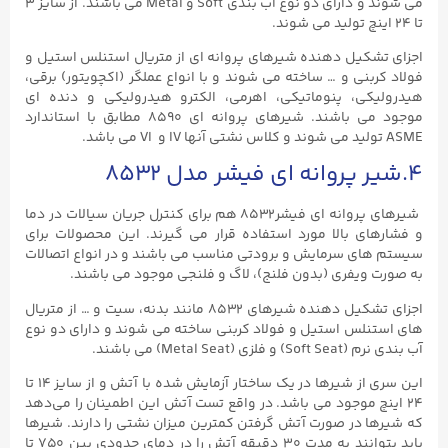
می شوند و دارای دو نوع آب بندی Soft و Metal می باشند. از سایز ۳
تا ۲۴ اینچ تولید می شوند.
اجزای تشکیل دهنده شیرهای پروانه ای از متریال استنلس استیل و
فولاد کربنی و … ساخته می شوند و با انواع عملگر (اکچویتور) برقی،
هیدرولیکی، پنوماتیکی، اهرمی، الکترو هیدرولیکی و دنده ای
موجود می باشند. شیرهای پروانه ای ۸۵۹۰ مطابق با استاندارد
ASME تولید می شوند و کلاس نشتی آنها IV و VI می باشد.
۴.شیر پروانه ای فیشر مدل ۸۵۳۲
شیرهای پروانه ای فیشر8532 هم برای کنترل جریان سیالات در دما
و فشارهای بالا مورد استفاده قرار می گیرند. این محصولات برای
سیستم های سرمایش و برودتی مناسب می باشند و در انواع اتصالات
به صورت ویفری (بدون فلنج)، لاگ و فلنجی موجود می باشند.
اجزای تشکیل دهنده شیرهای ۸۵۳۲ مانند بدنه، سیت و … از متریال
های استنلس استیل و فولاد کربنی ساخته می شوند و دارای دو نوع
آب بندی نرم (Soft Seat) و فلزی (Metal Seat) می باشند.
این سری از شیرها در یک ساختار آزمایش شده با آتش و از سایز ۱۴ تا
۲۴ اینچ موجود می باشد. در واقع تست آتش این اطمینان را می‌دهد
که شیرها در صورت آتش گرفتن کمترین میزان نشتی را دارند. شیرها
باید بتوانند به مدت ۳۰ دقیقه آتش را در دمای حدودی بین ۷۵۰ تا