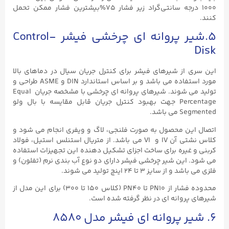
۱۰۰۰ درجه سانتی‌گراد زیر فشار ۷۵%بیشترین فشار ممکن تحمل
کنند.
۵.شیر پروانه ای چرخشی فیشر Control-
Disk
این سری از شیرهای فیشر برای کنترل جریان سیال در دماهای بالا
مورد استفاده می باشد و بر اساس استاندارد DIN و ASME طراحی و
تولید می شوند. شیرهای پروانه ای چرخشی با مشخصه جریان Equal
Percentage جهت بهبود کنترل جریان قابل مقایسه با بال ولو
Segmented می باشد.
اتصال این محصول به صورت فلنجی، لاگ و ویفری انجام می شود و
کلاس نشتی آن IV و VI می باشد. از متریال استنلس استیل، فولاد
کربنی و غیره برای ساخت اجزای تشکیل دهنده این تجهیزات استفاده
می شود. این شیر چرخشی فیشر دارای دو نوع آب بندی نرم (تفلون) و
فلزی می باشد و از سایز ۳ تا ۲۴ اینچ تولید می شوند.
محدوده فشار از PN10 تا PN40 (کلاس ۱۵۰ تا ۳۰۰) برای این مدل از
شیرهای پروانه ای در نظر گرفته شده است.
۶. شیر پروانه ای فیشر مدل ۸۵۸۰