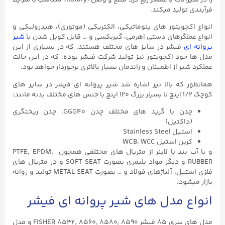
فرآیندی تولید میکند.
انواع اکچویتور های پنوماتیکی، الکتریکی (موتوری)، هیدرولیکی و
انواع عملگرهای دستی اهرمی، گیربکسی و … قابل کوپل شدن با
شیر
پروانه ای
فیشر در سایز های مختلف هستند. که در بسیاری از این
مدل ها خود اکچویتور نیز تولید شرکت فیشر بوده. که در این حالت
عملکرد شیر از اطمینان و راندمان بسیار بالاتری برخوردار خواهد بود.
همانطور که بالا نیز اشاره شد شیر پروانه ای فیشر در سایز های
کوچک ۱/۲ اینچ تا بسیار بزرگ ۱۲۰ اینچ با جنس های مختلف بدنه مانند:
چدن با گرید های مختلف چدن GGG40، چدن ریختگری
(داکتیل)
استیل Stainless Steel
کربن استیل WCB، WCC
و با آب بند یا لاینر از متریال های مختلفی همچون PTFE, EPDM,
RUBBER و دیگر مواد پلیمری بصورت SOFT SEAT و در متریال های
فلزی استیل، آلیاژهای فولاد و … بصورت METAL SEAT تولید و روانه
بازار میشود.
انواع مدل های شیر پروانه ای فیشر
مدل های سری ۸۵ فیشر FISHER ۸۵۳۲, ۸۵۶۰, ۸۵۸۰, ۸۵۹۰ و مدل