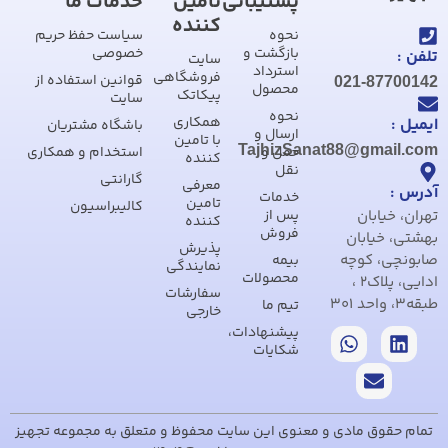
پشتیبانی
تامین
خدمات ما
کننده
نحوه
سیاست حفظ حریم
بازگشت و
خصوصی
تلفن :
سایت
استرداد
فروشگاهی
قوانین استفاده از
021-87700142
محصول
پیکاتک
سایت
نحوه
همکاری
ایمیل :
باشگاه مشتریان
ارسال و
با تامین
TajhizSanat88@gmail.com
حمل و
استخدام و همکاری
کننده
نقل
گارانتی
معرفی
آدرس :
خدمات
تامین
کالیبراسیون
تهران، خیابان
پس از
کننده
فروش
بهشتی، خیابان
پذیرش
صابونچی، کوچه
بیمه
نمایندگی
محصولات
ادایی، پلاک2 ،
سفارشات
طبقه3، واحد 301
تیم ما
خارجی
پیشنهادات،
شکایات
تمام حقوق مادی و معنوی این سایت محفوظ و متعلق به مجموعه تجهیز