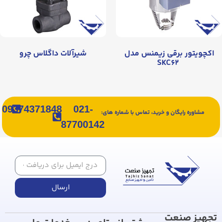
اکچویتور برقی زیمنس مدل
شیرآلات داگلاس چرو
SKC۶۲
09374371848
021-
مشاوره رایگان و خرید، تماس با شماره های:
87700142
ارسال
تجهیز صنعت