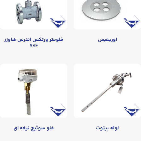
اوریفیس
فلومتر ورتکس اندرس هاوزر
۷۰F
لوله پیتوت
فلو سوئیچ تیغه ای