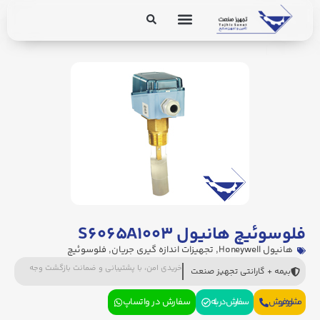
برق و ابزار دقیق
تجهیزات پایپینگ
فلوسوئیچ هانیول S۶۰۶۵A۱۰۰۳
هانیول Honeywell
,
تجهیزات اندازه گیری جریان
,
فلوسوئیچ
خریدی امن، با پشتیبانی و ضمانت بازگشت وجه
بیمه + گارانتی تجهیز صنعت
مشاوره فروش
سفارش در بله
سفارش در واتساپ