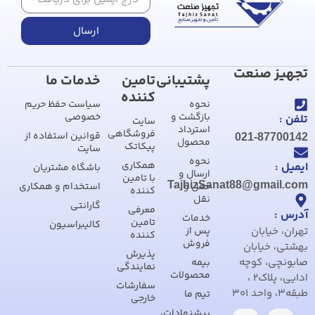
ارسال
تجهیز صنعت
پشتیبانی
تامین
خدمات ما
کننده
نحوه
سیاست حفظ حریم
بازگشت و
خصوصی
تلفن :
سایت
استرداد
فروشگاهی
قوانین استفاده از
021-87700142
محصول
پیکاتک
سایت
نحوه
همکاری
ایمیل :
باشگاه مشتریان
ارسال و
با تامین
TajhizSanat88@gmail.com
حمل و
استخدام و همکاری
کننده
نقل
گارانتی
معرفی
آدرس :
خدمات
تامین
کالیبراسیون
تهران، خیابان
پس از
کننده
فروش
بهشتی، خیابان
پذیرش
صابونچی، کوچه
بیمه
نمایندگی
محصولات
ادایی، پلاک2 ،
سفارشات
طبقه3، واحد 301
تیم ما
خارجی
پیشنهادات،