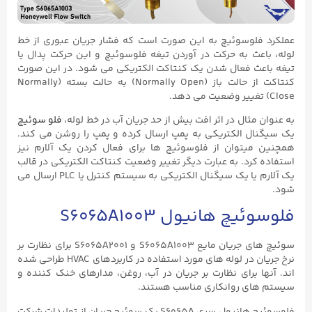
عملکرد فلوسوئیچ به این صورت است که فشار جریان عبوری از خط
لوله، باعث به حرکت در آوردن تیغه فلوسوئیچ و این حرکت پدال یا
تیغه باعث فعال شدن یک کنتاکت الکتریکی می شود. در این صورت
کنتاکت از حالت باز (Normally Open) به حالت بسته (Normally
Close) تغییر وضعیت می دهد.
به عنوان مثال در اثر افت بیش از حد جریان آب در خط لوله،
فلو سوئیچ
یک سیگنال الکتریکی به پمپ ارسال کرده و پمپ را روشن می کند.
همچنین میتوان از فلوسوئیچ ها برای فعال کردن یک آلارم نیز
استفاده کرد. به عبارت دیگر تغییر وضعیت کنتاکت الکتریکی در قالب
یک آلارم یا یک سیگنال الکتریکی به سیستم کنترل یا PLC ارسال می
شود.
فلوسوئیچ هانیول S6065A1003
سوئیچ های جریان مایع S6065A1003 و S6065A2001 برای نظارت بر
نرخ جریان در لوله های مورد استفاده در کاربردهای HVAC طراحی شده
اند. آنها برای نظارت بر جریان در آب، روغن، مدارهای خنک کننده و
سیستم های روانکاری مناسب هستند.
فلوسوئیچ هانیول سری S6065A یک سوئیچ جریان از تولیدات شرکت