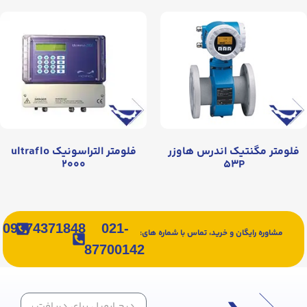
فلومتر مگنتیک اندرس هاوزر
فلومتر التراسونيک ultraflo
۲۰۰۰
۵۳P
09374371848
021-
مشاوره رایگان و خرید، تماس با شماره های:
87700142