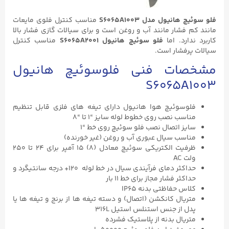
فلو سوئیچ هانیول مدل S6065A1003
مناسب کنترل فلوی مایعات
مانند کم فشار مانند آب و روغن است و برای سیالات گازی فشار بالا
کاربرد ندارد. اما
فلو سوئیچ هانیول S6065A2001
مناسب کنترل
سیالات پرفشار است.
مشخصات فنی فلوسوئیچ هانیول
S6065A1003
فلوسوئیچ هوا هانیول دارای تیغه های فلزی قابل تنظیم
مناسب نصب روی خطوط لوله سایز “۱ تا “۸
سایز اتصال نصب فلو سوئیچ روی خط “۱
مناسب سیال عبوری آب و روغن (غیر خورنده)
ظرفیت الکتریکی سوئیچ معادل (۸) ۱۵ آمپر برای ۲۴ تا ۲۵۰
ولت AC
حداکثر دمای فرآیندی سیال در خط لوله ۱۲۰+ درجه سانتیگرد و
حداکثر فشار مجاز برای خط ۱۱ بار
کلاس حفاظتی بدنه IP65
متریال کانکشن (اتصال) و دسته تیغه ها از برنج و تیغه ها یا
پدل از جنس استنلس استیل 316L
متریال بدنه از پلاستیک فشرده