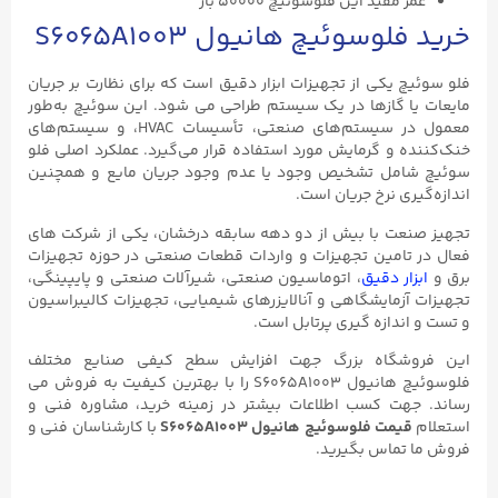
عمر مفید این فلوسوئیچ ۵۰۰۰۰ بار
خرید فلوسوئیچ هانیول S6065A1003
فلو سوئیچ یکی از تجهیزات ابزار دقیق است که برای نظارت بر جریان
مایعات یا گازها در یک سیستم طراحی می شود. این سوئیچ به‌طور
معمول در سیستم‌های صنعتی، تأسیسات HVAC، و سیستم‌های
خنک‌کننده و گرمایش مورد استفاده قرار می‌گیرد. عملکرد اصلی فلو
سوئیچ شامل تشخیص وجود یا عدم وجود جریان مایع و همچنین
اندازه‌گیری نرخ جریان است.
تجهیز صنعت با بیش از دو دهه سابقه درخشان، یکی از شرکت های
فعال در تامین تجهیزات و واردات قطعات صنعتی در حوزه تجهیزات
برق و
ابزار دقیق
، اتوماسیون صنعتی، شیرآلات صنعتی و پایپینگی،
تجهیزات آزمایشگاهی و آنالایزرهای شیمیایی، تجهیزات کالیبراسیون
و تست و اندازه گیری پرتابل است.
این فروشگاه بزرگ جهت افزایش سطح کیفی صنایع مختلف
فلوسوئیچ هانیول S6065A1003 را با بهترین کیفیت به فروش می
رساند. جهت کسب اطلاعات بیشتر در زمینه خرید، مشاوره فنی و
استعلام
قیمت فلوسوئیچ هانیول S6065A1003
با کارشناسان فنی و
فروش ما تماس بگیرید.