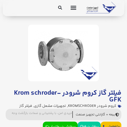
برق و ابزار دقیق
تجهیزات پایپینگ
فیلتر گاز کروم شرودر Krom schroder-
GFK
کروم شرودر KROMSCHRODER
,
تجهیزات مشعل گازی
,
فیلتر گاز
خریدی امن، با پشتیبانی و ضمانت بازگشت وجه
بیمه + گارانتی تجهیز صنعت
مشاوره فروش
سفارش در بله
سفارش در واتساپ