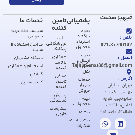
تجهیز صنعت
پشتیبانی
تامین
خدمات ما
کننده
نحوه
سیاست حفظ حریم
بازگشت و
خصوصی
تلفن :
سایت
استرداد
فروشگاهی
قوانین استفاده از
021-87700142
محصول
پیکاتک
سایت
نحوه
همکاری
ایمیل :
باشگاه مشتریان
ارسال و
با تامین
TajhizSanat88@gmail.com
حمل و
استخدام و همکاری
کننده
نقل
گارانتی
معرفی
آدرس :
خدمات
تامین
کالیبراسیون
تهران، خیابان
پس از
کننده
فروش
بهشتی، خیابان
پذیرش
صابونچی، کوچه
بیمه
نمایندگی
محصولات
ادایی، پلاک2 ،
سفارشات
طبقه3، واحد 301
تیم ما
خارجی
پیشنهادات،
شکایات