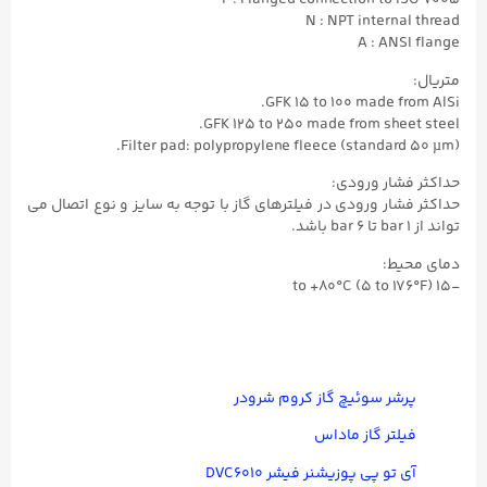
F : Flanged connection to ISO 7005
N : NPT internal thread
A : ANSI flange
متریال:
GFK 15 to 100 made from AlSi.
GFK 125 to 250 made from sheet steel.
Filter pad: polypropylene fleece (standard 50 µm).
حداکثر فشار ورودی:
حداکثر فشار ورودی در فیلترهای گاز با توجه به سایز و نوع اتصال می
تواند از ۱ bar تا ۶ bar باشد.
دمای محیط:
-15 to +80°C (5 to 176°F)
پرشر سوئیچ گاز کروم شرودر
فیلتر گاز ماداس
آی تو پی پوزیشنر فیشر DVC۶۰۱۰