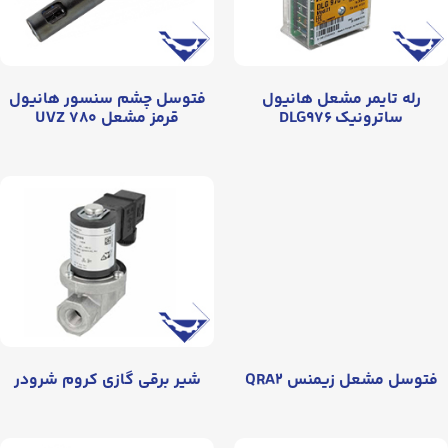
رله تایمر مشعل هانیول
فتوسل چشم سنسور هانیول
ساترونیک DLG۹۷۶
قرمز مشعل UVZ ۷۸۰
فتوسل مشعل زیمنس QRA۲
شیر برقی گازی کروم شرودر