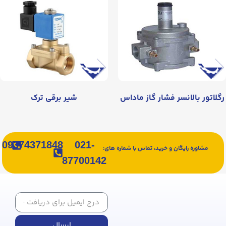
رگلاتور بالانسر فشار گاز ماداس
شیر برقی ترک
09374371848
021-
مشاوره رایگان و خرید، تماس با شماره های:
87700142
ارسال