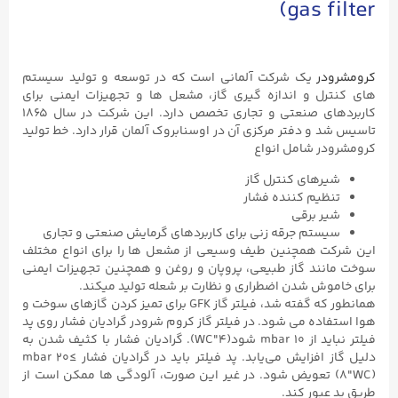
gas filter)
کرومشرودر
یک شرکت آلمانی است که در توسعه و تولید سیستم
های کنترل و اندازه گیری گاز، مشعل ها و تجهیزات ایمنی برای
کاربردهای صنعتی و تجاری تخصص دارد. این شرکت در سال ۱۸۶۵
تاسیس شد و دفتر مرکزی آن در اوسنابروک آلمان قرار دارد. خط تولید
کرومشرودر شامل انواع
شیرهای کنترل گاز
تنظیم کننده فشار
شیر برقی
سیستم جرقه زنی برای کاربردهای گرمایش صنعتی و تجاری
این شرکت همچنین طیف وسیعی از مشعل ها را برای انواع مختلف
سوخت مانند گاز طبیعی، پروپان و روغن و همچنین تجهیزات ایمنی
برای خاموش شدن اضطراری و نظارت بر شعله تولید میکند.
همانطور که گفته شد، فیلتر گاز GFK برای تمیز کردن گازهای سوخت و
هوا استفاده می شود. در فیلتر گاز کروم شرودر گرادیان فشار روی پد
فیلتر نباید از ۱۰ mbar شود(۴″WC). گرادیان فشار با کثیف شدن به
دلیل گاز افزایش می‌یابد. پد فیلتر باید در گرادیان فشار ≥۲۰ mbar
(۸″WC) تعویض شود. در غیر این صورت، آلودگی ها ممکن است از
طریق پد عبور کند.