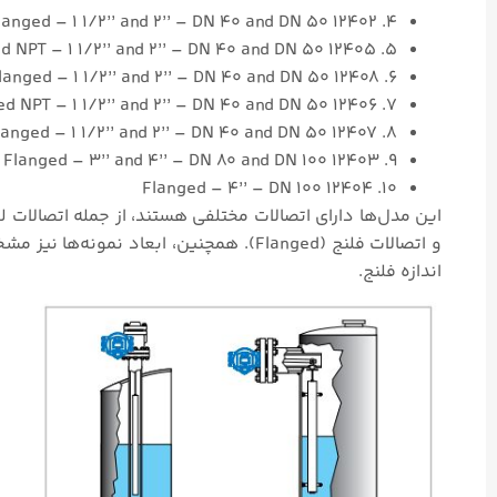
4. 12402 Flanged – 1 1/2’’ and 2’’ – DN 40 and DN 50
5. 12405 BW, SW or Screwed NPT – 1 1/2’’ and 2’’ – DN 40 and DN 50
6. 12408 Flanged – 1 1/2’’ and 2’’ – DN 40 and DN 50
7. 12406 BW, SW or Screwed NPT – 1 1/2’’ and 2’’ – DN 40 and DN 50
8. 12407 Flanged – 1 1/2’’ and 2’’ – DN 40 and DN 50
9. 12403 Flanged – 3’’ and 4’’ – DN 80 and DN 100
10. 12404 Flanged – 4’’ – DN 100
اندازه فلنج.