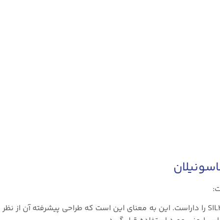
اسونیلان
ت:
۱. قابلیت SIL2: این سری از مبدل/کنترل‌کننده سطح، قابلیت SIL2 را داراست. این به معنای این است که طراحی پیشرفته آ