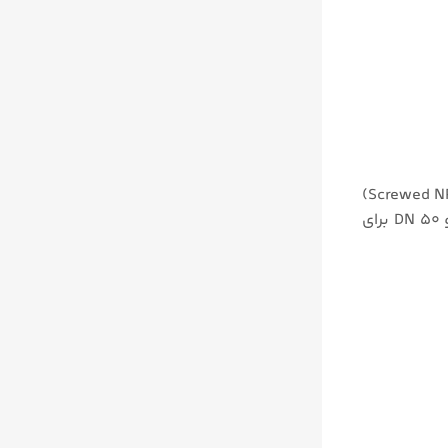
این مدل‌ها دارای اتصالات مختلفی هستند، از جمله اتصالات لول بولت ولو (BW)، اتصالات سوکت جوشی (SW)، اتصالات پیچی (Screwed NPT)
و اتصالات فلنج (Flanged). همچنین، ابعاد نمونه‌ها نیز مشخص شده است، به عنوان مثال ۱ ۱/۲ “و ۲” برای قطر لوله و DN ۴۰ و DN ۵۰ برای