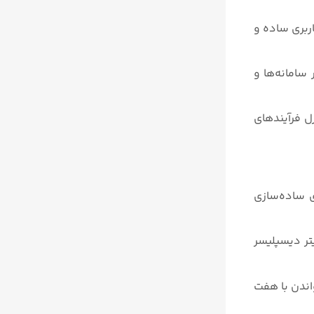
بط کاربری ساده و
 سامانه‌ها و
ی کنترل فرآیندهای
سمیتر دیسپلیسر ماسونیلان سری ۱۲۴۰۰، کارایی را برای ساده‌سازی
بر انفجار یا پروتکل ارتباطی HART، و لول ترانسمیتر دیسپلیسر
و عیب‌یابی خودکار را ارائه می‌دهد، همچنین دارای نمایشگر LCD قابل خواندن با هفت