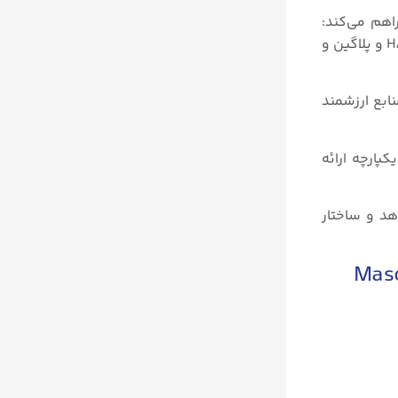
اهم می‌کند:
نرم‌افزار Baker Hughes Masoneilan ValVue، توصیف دستگاه (DD) و مدیر نوع دستگاه (DTM)، هر دستگاه همراه سازگار با HART و پلاگین و
ن و منابع ارزشمند
پارچه ارائه
هد و ساختار