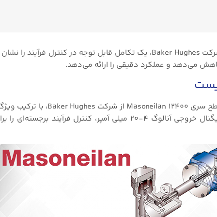
لول ترانسمیتر دیسپلیسر ماسونیلان ۱۲۴۰۰ Masoneilan از شرکت Baker Hughes، یک تکامل قابل توجه در کنترل
یست
لول ترانسمیتر دیسپلیسر ماسونیلان یا مبدل/کنترل‌کننده سطح سری ۱۲۴۰۰ 
فیلترینگ هوشمند، سازگاری با پروتکل ارتباطی HART و سیگنال خروجی آنالوگ ۴-۲۰ میلی آمپر، کنترل فرآ