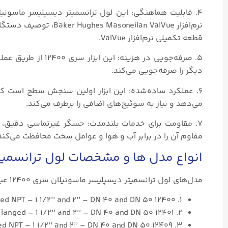
۴. قابلیت هماهنگی: این لول ترانسمیتر دیسپلیسر ماسونیل
قطعه تکمیلی نرم‌افزار ValVue.
۵. صرفه‌جویی در هزی
دیگر را صرفه‌جویی می‌کند.
۶. عملکرد ساده‌شده: این ابزار اولین سنجش سطح است که 
می‌دهد و نیاز به سوئیچ‌های اضافی را برطرف می‌کند.
۷. مقاومت برای خدمات بلندمدت: حسگر غیرتماسی دقیق، سا
مقاوم آن را در برابر آب و هوا و عوامل سخت محافظت می‌کند
انواع مدل ها و مشخصات لول ترانسمیتر دیسپلیس
مدل‌های لول ترانسمیتر دیسپلیسر ماسونیلان سری ۱۲۴۰۰ عبارتند از:
1. 12400 BW, SW or Screwed NPT – 1 1/2’’ and 2’’ – DN 40 and DN 50
2. 12401 Flanged – 1 1/2’’ and 2’’ – DN 40 and DN 50
3. 12409 BW, SW or Screwed NPT – 1 1/2’’ and 2’’ – DN 40 and DN 50