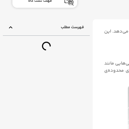
مهلت تست کالا
فهرست مطلب
 فرآیند را نشان می‌دهد. این
Masoneilan از شرکت Baker Hughes، با ترکیب ویژگی‌هایی مانند
یند برجسته‌ای را برای محدوده‌ی