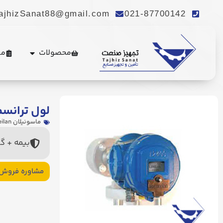
ajhizSanat88@gmail.com
021-87700142
محصولات
مع
لول ترانسم
ماسونیلان masoneilan
بیمه + گ
مشاوره فروش