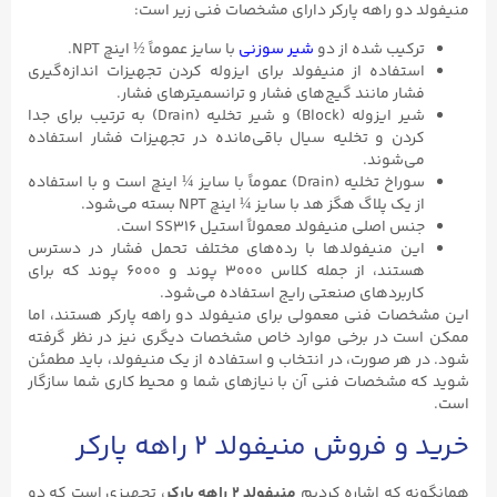
منیفولد دو راهه پارکر دارای مشخصات فنی زیر است:
ترکیب شده از دو
شیر سوزنی
با سایز عموماً ½ اینچ NPT.
استفاده از منیفولد برای ایزوله کردن تجهیزات اندازه‌گیری
فشار مانند گیج‌های فشار و ترانسمیترهای فشار.
شیر ایزوله (Block) و شیر تخلیه (Drain) به ترتیب برای جدا
کردن و تخلیه سیال باقی‌مانده در تجهیزات فشار استفاده
می‌شوند.
سوراخ تخلیه (Drain) عموماً با سایز ¼ اینچ است و با استفاده
از یک پلاگ هگز هد با سایز ¼ اینچ NPT بسته می‌شود.
جنس اصلی منیفولد معمولاً استیل SS316 است.
این منیفولدها با رده‌های مختلف تحمل فشار در دسترس
هستند، از جمله کلاس ۳۰۰۰ پوند و ۶۰۰۰ پوند که برای
کاربردهای صنعتی رایج استفاده می‌شود.
این مشخصات فنی معمولی برای منیفولد دو راهه پارکر هستند، اما
ممکن است در برخی موارد خاص مشخصات دیگری نیز در نظر گرفته
شود. در هر صورت، در انتخاب و استفاده از یک منیفولد، باید مطمئن
شوید که مشخصات فنی آن با نیازهای شما و محیط کاری شما سازگار
است.
خرید و فروش منیفولد ۲ راهه پارکر
همانگونه که اشاره کردیم
منیفولد ۲ راهه پارکر
، تجهیزی است که دو