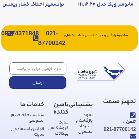
مانومتر ویکا مدل ۱۱۱.۱۲.۲۷
ترانسمیتر اختلاف فشار زیمنس
09374371848
021-
مشاوره رایگان و خرید، تماس با شماره های:
87700142
ارسال
تجهیز صنعت
پشتیبانی
تامین
خدمات ما
کننده
نحوه
سیاست حفظ حریم
بازگشت و
خصوصی
تلفن :
سایت
استرداد
فروشگاهی
قوانین استفاده از
021-87700142
محصول
پیکاتک
سایت