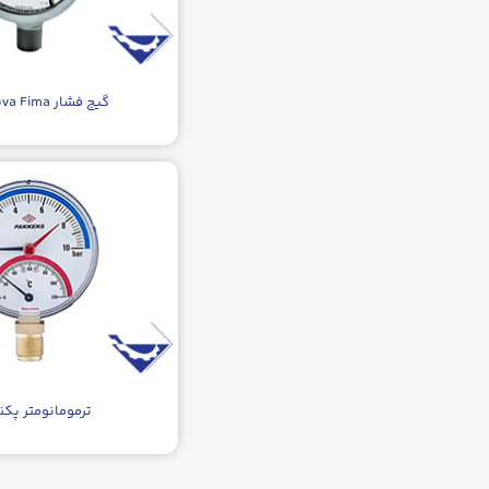
گیج فشار Nuova Fima
ترمومانومتر پکن