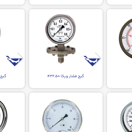
گیج فشار ویکا ۴۳۲.۵۰
گیج فش