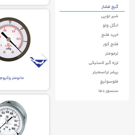
گیج فشار
شیر توپی
انگل ولو
خرید فلنج
فلنج کور
ترمومتر
لرزه گیر لاستیکی
پرشر ترانسمیتر
مانومتر وکیوم
فلوسوئیچ
سنسور دما