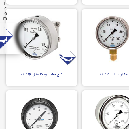
l.
c
o
m
ار ویکا ۶۳۲.۵۰
گیج فشار ویکا مدل ۷۳۲.۱۴