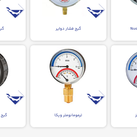
گیج فشار دوایر
گیج
ز
ترمومانومتر ویکا
گیج 