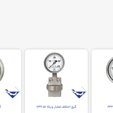
گيج اختلاف فشار ويکا ۷۳۲.۵۱
گ