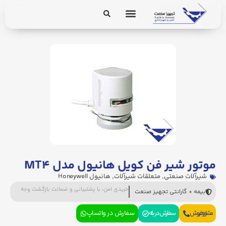
برق و ابزار دقیق
تجهیزات پایپینگ
موتور شیر فن کویل هانیول مدل MT۴
شیرآلات صنعتی
,
متعلقات شیرآلات
,
هانیول Honeywell
خریدی امن، با پشتیبانی و ضمانت بازگشت وجه
بیمه + گارانتی تجهیز صنعت
مشاوره فروش
سفارش در بله
سفارش در واتساپ