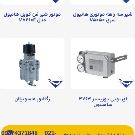
شیر سه راهه موتوری هانیول
موتور شیر فن کویل هانیول
سری V۵۰۵۰
مدل M۷۴۱۰E
ای توپی پوزیشنر ۴۷۶۳
رگلاتور ماسونیلان
سامسون
09374371848
021-