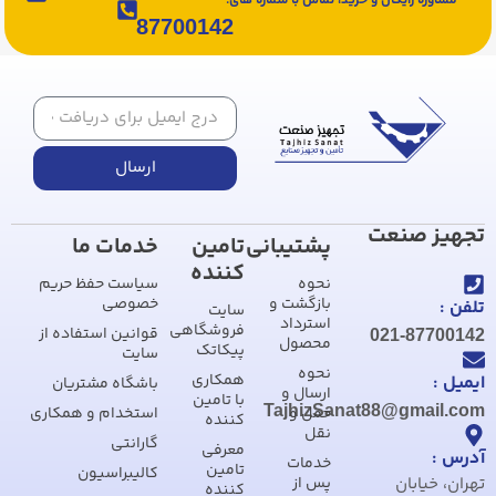
مشاوره رایگان و خرید، تماس با شماره های:
87700142
ارسال
تجهیز صنعت
پشتیبانی
تامین
خدمات ما
کننده
نحوه
سیاست حفظ حریم
بازگشت و
خصوصی
تلفن :
سایت
استرداد
فروشگاهی
قوانین استفاده از
021-87700142
محصول
پیکاتک
سایت
نحوه
همکاری
ایمیل :
باشگاه مشتریان
ارسال و
با تامین
TajhizSanat88@gmail.com
حمل و
استخدام و همکاری
کننده
نقل
گارانتی
معرفی
آدرس :
خدمات
تامین
کالیبراسیون
تهران، خیابان
پس از
کننده