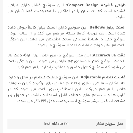
طراحی فشرده Compact Design:
این سوئیچ فشار دارای طراحی
فشرده است که نصب آن را در اماکنی با محدودیت فضا آسان می‌
سازد.
المنت بیلوز Bellows:
این سوئیچ دارای المنت بیلوز کاملاً جوش داده
شده است. یک دریچه کاملا بسته فراهم می‌ کند و از سالم بودن
سوئیچ حتی در شرایط عملیاتی سخت اطمینان می دهد. این ویژگی
باعث افزایش دوام و قابلیت اعتماد سوئیچ می‌ شود.
دقت بالا Accuracy:
این مدل سوئیچ به طور خاص برای ارائه دقت بالا
با دقت سوئیچ کمتر یا مساوی ۲٪ طراحی می شوند. این ویژگی باعث
می‌ شود که سوئیچ کنترل دقیق و عملکرد پایداری را فراهم آورد.
قابلیت تنظیم Adjustable:
این سوئیچ قابلیت تنظیم در محل را دارد،
که امکان سفارشی‌ سازی و تنظیم دقیق برای برآورده کردن نیازهای
خاص را فراهم می‌کند. این انعطاف‌پذیری باعث می‌ شود که در
کاربردها و سیستم‌ های مختلف قابل استفاده باشد. در جدول زیر
مشخصات فنی پرشر سوئیچ اینسترومیت مدل ۲۲۱ ذکر می شود.
مدل سویئچ فشار
InstruMate 221