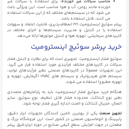
مناسب سیالات غیر خورنده:
برای استفاده با سیالات غیر
خورنده مانند روغن، آب و هوا مناسب است. این ویژگی باعث
می‌ شود که در سیستم‌های مختلف که از این سیالات استفاده
می‌ کنند، قابل استفاده باشد.
پرشر سوئیچ اینسترومیت ۲۲۱ انعطاف‌پذیری، قابلیت اعتماد و سهولت
استفاده را در کنترل و مدیریت سیستم‌ها و اجزای مختلف در
کاربردهای سرمایشی، تهویه هوا و کنترل موتورها ارائه می‌دهد.
خرید پرشر سوئیچ اینسترومیت
سوئیچ فشار اینسترومیت تجهیزی است که برای نظارت و کنترل فشار
سیالات در کاربردهای مختلف فرآیندی مورد استفاده قرار می گیرد.
این تجهیزات معمولاً در کاربردهای صنعتی نظیر فرآیندهای تولید،
سیستم های هیدرولیک و سیستم های HVAC (گرمایش، تهویه و
تهویه مطبوع) استفاده می شوند.
هنگام خرید سوئیچ فشار اینسترومیت باید به پارامترهای متعددی
نظیر نوع کنتاکت، محدوده فشار قابل تنظیم، نوع سوئیچ، سایز
اتصال، متریال کنتاکت و المنت اندازه گیری فشار توجه شود.
تجهیز صنعت
یکی از بهترین تامین کنندگان تجهیزات ابزار دقیق،
پایپینگ و اتوماسیون صنعتی در کشور است. این فروشگاه بزرگ و
مطمئن در جهت افزایش سطح کیفی صنایع در حوزه ابزاردقیق پرشر