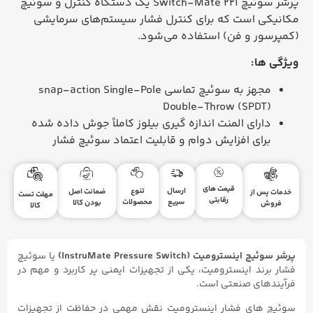
پرشر سوئیچ Switch-Mate 221 یک دستگاه کنترل و سوئیچ
مکانیکی است که برای کنترل فشار سیستم‌های سرمایشی
(کمپرسور و فن) استفاده می‌شود.
ویژگی ها:
مجهز به سوئیچ تماسی snap-action Single-Pole
Double-Throw (SPDT)
دارای المنت اندازه گیری بیلوز کاملاً جوش داده شده
برای افزایش دوام و قابلیت اعتماد سوئیچ فشار
قیمت های
ارسال
تنوع
ضمانت اصل
خدمات پس از
مهلت تست
رقابتی
سریع
محصولات
بودن کالا
فروش
کالا
پرشر سوئیچ اینسترومیت (InstruMate Pressure Switch)
یا سوئیچ‌
فشار برند اینسترومیت، یکی از تجهیزات ایمنی پر کاربرد و مهم در
فرآیندهای صنعتی است.
سوئیچ های فشار اینسترومیت نقش مهمی در حفاظت از تجهیزات