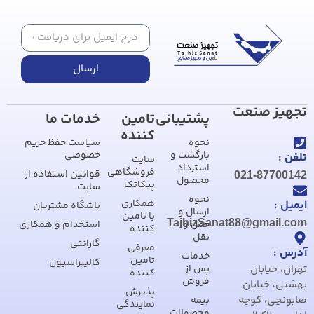
ارسال
تجهیز صنعت
پشتیبانی
تامین
خدمات ما
کننده
نحوه
سیاست حفظ حریم
بازگشت و
خصوصی
تلفن :
سایت
استرداد
فروشگاهی
قوانین استفاده از
021-87700142
محصول
پیکاتک
سایت
نحوه
همکاری
ایمیل :
باشگاه مشتریان
ارسال و
با تامین
TajhizSanat88@gmail.com
حمل و
استخدام و همکاری
کننده
نقل
گارانتی
معرفی
آدرس :
خدمات
تامین
کالیبراسیون
تهران، خیابان
پس از
کننده
فروش
بهشتی، خیابان
پذیرش
صابونچی، کوچه
بیمه
نمایندگی
محصولات