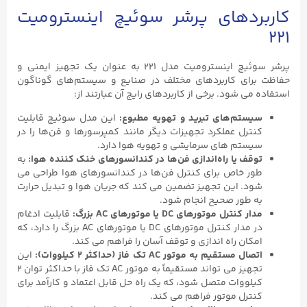
کاربردهای پرشر سوئیچ اینسترومیت
۲۲۱
پرشر سوئیچ اینسترومیت مدل ۲۲۱ به عنوان یک تجهیز ایمنی و
حفاظت برای کاربردهای مختلف در صنایع و سیستم‌های گوناگون
استفاده می‌ شود. برخی از کاربردهای رایج آن عبارتند از:
سیستم‌های تبرید و تهویه مطبوع:
این مدل سوئیچ قابلیت
کنترل عملکرد تجهیزات دیگر مانند کمپرسورها و فن‌ها را در
سیستم‌ های سرمایشی و تهویه هوا دارد.
توقف یا راه‌اندازی فن‌ها در کندانسورهای خنک کننده هوا:
به
طور خاص برای کنترل فن‌ها در کندانسورهای هوا طراحی می
شود. این تجهیز تضمین می‌ کند که جریان هوا و تبدیل حرارت
به طور صحیح انجام شود.
مدار کنترل موتورهای DC یا موتورهای AC بزرگ:
قابلیت ادغام
در مدار کنترل موتورهای DC یا موتورهای AC بزرگ را دارد، که
امکان راه‌ اندازی و توقف آسان را فراهم می‌ کند.
اتصال مستقیم به موتور AC تک فاز (حداکثر ۲ کیلووات):
این
تجهیز می‌ تواند مستقیماً به موتور AC تک فاز با حداکثر توان ۲
کیلووات متصل شود، که یک راه حل قابل اعتماد و کارآمد برای
کنترل موتور فراهم می‌ کند.