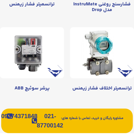
فشارسنج روغنی InstruMate
ترانسمیتر فشار زیمنس
مدل Drop
ترانسمیتر اختلاف فشار زیمنس
پرشر سوئیچ ABB
09374371848
021-
مشاوره رایگان و خرید، تماس با شماره های:
87700142