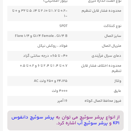
نوع المنت اندازه گیری
بیلوز (مکانیکی)
محدوده فشار قابل تنظیم
-۰.۲ تا ۷، ۱ تا ۱۰، ۲ تا ۱۴، ۵ تا ۳۲ و ۰ تا
-۱
نوع کنتاکت
SPDT
سایز اتصال
G1/۴ Female ، G1/۴ B و ۱/۴ Flare
متریال اتصال
فولاد ، روکش نیکل
دمای سیال فرآیندی
۴۰- تا ۶۵+ درجه سانتی گراد
محدوده اختلاف فشار قابل
۰.۷ تا ۴، ۱ تا ۴، ۲ تا ۶ و ۰.۲ تا ۰.۵
تنظیم
ولتاژ
۲۴،۱۲۵ و ۲۵۰ ولت AC
عایق
۴۰۰۰ ولت
فیوز محافظ اتصال کوتاه
۱۶ آمپر
از انواع پرشر سوئیچ می توان به
پرشر سوئیچ دانفوس
KP1
و
پرشر سوئیچ آب
اشاره کرد.