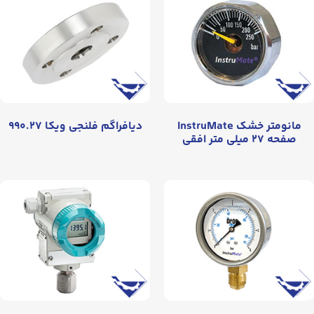
مانومتر خشک InstruMate
دیافراگم فلنجی ویکا ۹۹۰.۲۷
صفحه ۲۷ میلی متر افقی