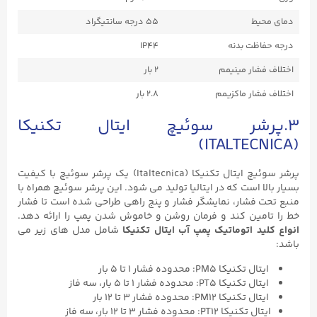
دمای محیط
۵۵ درجه سانتیگراد
درجه حفاظت بدنه
IP44
اختلاف فشار مینیمم
۲ بار
اختلاف فشار ماکزیمم
۲.۸ بار
۳.پرشر سوئیچ ایتال تکنیکا
(ITALTECNICA)
پرشر سوئیچ ایتال تکنیکا (Italtecnica) یک پرشر سوئیچ با کیفیت
بسیار بالا است که در ایتالیا تولید می شود. این پرشر سوئیچ همراه با
منبع تحت فشار، نمایشگر فشار و پنج راهی طراحی شده است تا فشار
خط را تامین کند و فرمان روشن و خاموش شدن پمپ را ارائه دهد.
انواع کلید اتوماتیک پمپ آب ایتال تکنیکا
شامل مدل های زیر می
باشد:
ایتال تکنیکا PM5: محدوده فشار ۱ تا ۵ بار
ایتال تکنیکا PT5: محدوده فشار ۱ تا ۵ بار، سه فاز
ایتال تکنیکا PM12: محدوده فشار ۳ تا ۱۲ بار
ایتال تکنیکا PT12: محدوده فشار ۳ تا ۱۲ بار، سه فاز