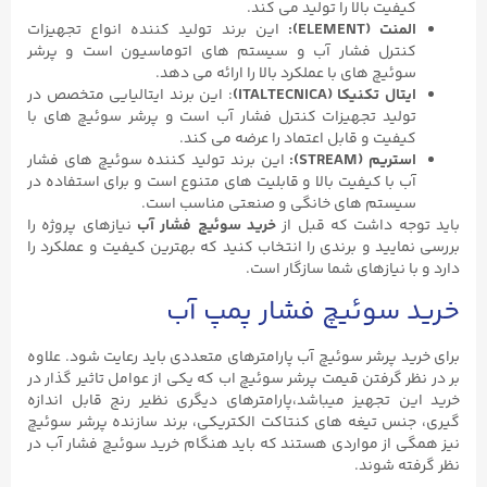
کیفیت بالا را تولید می کند.
المنت (ELEMENT):
این برند تولید کننده انواع تجهیزات
کنترل فشار آب و سیستم های اتوماسیون است و پرشر
سوئیچ های با عملکرد بالا را ارائه می دهد.
ایتال تکنیکا (ITALTECNICA)
: این برند ایتالیایی متخصص در
تولید تجهیزات کنترل فشار آب است و پرشر سوئیچ های با
کیفیت و قابل اعتماد را عرضه می کند.
استریم (STREAM):
این برند تولید کننده سوئیچ های فشار
آب با کیفیت بالا و قابلیت های متنوع است و برای استفاده در
سیستم های خانگی و صنعتی مناسب است.
باید توجه داشت که قبل از
خرید سوئیچ فشار آب
نیازهای پروژه را
بررسی نمایید و برندی را انتخاب کنید که بهترین کیفیت و عملکرد را
دارد و با نیازهای شما سازگار است.
خرید سوئیچ فشار پمپ آب
برای خرید پرشر سوئیچ آب پارامترهای متعددی باید رعایت شود. علاوه
بر در نظر گرفتن قیمت پرشر سوئیچ اب که یکی از عوامل تاثیر گذار در
خرید این تجهیز میباشد،پارامترهای دیگری نظیر رنج قابل اندازه
گیری، جنس تیغه های کنتاکت الکتریکی، برند سازنده پرشر سوئیچ
نیز همگی از مواردی هستند که باید هنگام خرید سوئیچ فشار آب در
نظر گرفته شوند.