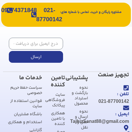
09374371848
021-
مشاوره رایگان و خرید، تماس با شماره های:
87700142
ارسال
تجهیز صنعت
پشتیبانی
تامین
خدمات ما
کننده
نحوه
سیاست حفظ حریم
بازگشت و
خصوصی
تلفن :
سایت
استرداد
فروشگاهی
قوانین استفاده از
021-87700142
محصول
پیکاتک
سایت
نحوه
همکاری
ایمیل :
باشگاه مشتریان
ارسال و
با تامین
TajhizSanat88@gmail.com
حمل و
استخدام و همکاری
کننده
نقل
گارانتی