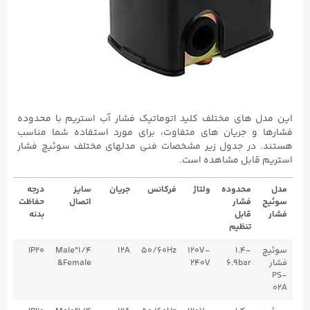
این مدل های مختلف کلید اتوماتیک فشار آب استریم با محدوده
فشارها و جریان های متفاوت، برای مورد استفاده شما مناسب
هستند. در جدول زیر مشخصات فنی مدلهای مختلف سوئیچ فشار
استریم قابل مشاهده است.
مدل
محدوده
ولتاژ
فرکانس
جریان
سایز
درجه
سوئیچ
فشار
اتصال
حفاظت
فشار
قابل
بدنه
تنظیم
سوئیچ
1.4-
120V-
50/60Hz
12A
1/4"Male
IP20
فشار
6.9bar
240V
&Female
PS-
02A