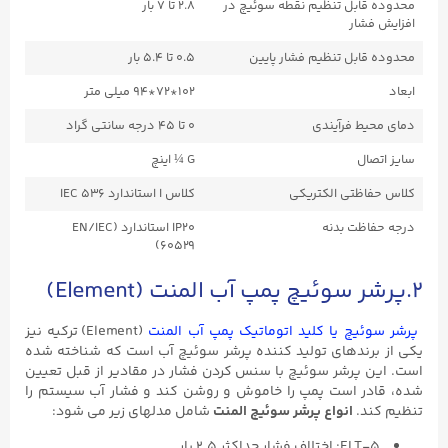
محدوده قابل تنظیم نقطه سوئیچ در
۲.۸ تا ۷ بار
افزایش فشار
محدوده قابل تنظیم فشار پایین
۰.۵ تا ۵.۴ بار
ابعاد
۱۰۲*۷۲*۹۴ میلی متر
دمای محیط فرآیندی
۰ تا ۴۵ درجه سانتی گراد
سایز اتصال
G ¼ اینچ
کلاس حفاظتی الکتریکی
کلاس I استاندارد IEC ۵۳۶
درجه حفاظت بدنه
IP20 استاندارد (EN/IEC
۶۰۵۲۹)
۲.پرشر سوئیچ پمپ آب المنت (Element)
پرشر سوئیچ یا کلید اتوماتیک پمپ آب المنت
(Element) ترکیه نیز
یکی از برندهای تولید کننده پرشر سوئیچ آب است که شناخته شده
است. این پرشر سوئیچ با سنس کردن فشار در مقادیر از قبل تعیین
شده، قادر است پمپ را خاموش و روشن کند و فشار آب سیستم را
تنظیم کند.
انواع پرشر سوئیچ المنت
شامل مدلهای زیر می شود:
ELT-۵: اختلاف فشار حداکثر ۲.۵ بار