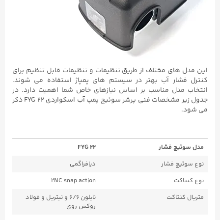
این مدل های مختلف از طریق تنظیمات و تنظیمات قابل تنظیم برای
کنترل فشار آب بهتر در سیستم های پمپاژ استفاده می شوند.
انتخاب مدل مناسب بر اساس نیازهای خاص شما اهمیت دارد. در
جدول زیر مشخصات فنی پرشر سوئیچ پمپ آب اسکواردی FYG ۲۲ ذکر
می شود.
مدل سوئیچ فشار
FYG 22
نوع سوئیچ فشار
دیافراگمی
نوع کنتاکت
2NC snap action
متریال کنتاکت
نایلون ۶/۶ و نیتریل و فولاد
روکش روی