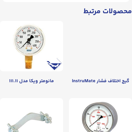
محصولات مرتبط
گیج اختلاف فشار InstruMate
مانومتر ويکا مدل ۱۱۱.۱۱