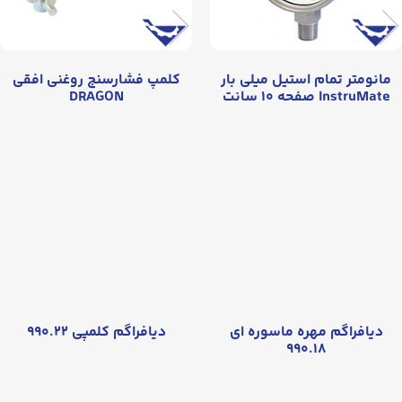
مانومتر تمام استیل میلی بار
کلمپ فشارسنج روغنی افقی
InstruMate صفحه ۱۰ سانت
DRAGON
دیافراگم مهره ماسوره ای
دیافراگم کلمپی ۹۹۰.۲۲
۹۹۰.۱۸