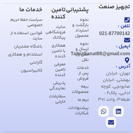
تجهیز صنعت
پشتیبانی
تامین
خدمات ما
کننده
نحوه
سیاست حفظ حریم
بازگشت و
خصوصی
تلفن :
سایت
استرداد
فروشگاهی
قوانین استفاده از
021-87700142
محصول
پیکاتک
سایت
نحوه
همکاری
ایمیل :
باشگاه مشتریان
ارسال و
با تامین
TajhizSanat88@gmail.com
حمل و
استخدام و همکاری
کننده
نقل
گارانتی
معرفی
آدرس :
خدمات
تامین
کالیبراسیون
تهران، خیابان
پس از
کننده
فروش
بهشتی، خیابان
پذیرش
صابونچی، کوچه
بیمه
نمایندگی
محصولات
ادایی، پلاک2 ،
سفارشات
طبقه3، واحد 301
تیم ما
خارجی
پیشنهادات،
شکایات