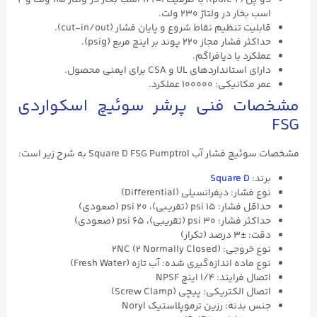
دو پل (۲ pole)، با ظرفیت ۱-۱/۲ اسب بخار در ولتاژ ۱۱۵ ولت و ۲
اسب بخار در ولتاژ ۲۳۰ ولت.
قابلیت تنظیم نقاط شروع و پایان فشار (cut-in/out).
حداکثر فشار مجاز ۲۲۰ پوند بر اینچ مربع (psig).
عملکرد با دیافراگم.
دارای استانداردهای UL و CSA برای ایمنی محصول.
عمر مکانیکی: ۱۰۰۰۰۰ عملکرد.
مشخصات فنی پرشر سوئیچ اسکواردی
FSG
مشخصات سوئیچ فشار آب Square D FSG Pumptrol به شرح زیر است:
برند:
Square D
نوع فشار: دیفرانسیلی (Differential)
حداقل فشار: ۱۵ psi (تقریبی)، ۲۰ psi (صعودی)
حداکثر فشار: ۳۰ psi (تقریبی)، ۶۵ psi (صعودی)
دقت: ±۳ درصد (تکرار)
نوع خروجی: 2NC (۲ Normally Closed)
نوع ماده اندازه‌گیری شده: آب تازه (Fresh Water)
اتصال فرایند: ۱/۴ اینچ NPSF
اتصال الکتریکی: پیچی (Screw Clamp)
جنس بدنه: رزین ترموپلاستیک Noryl