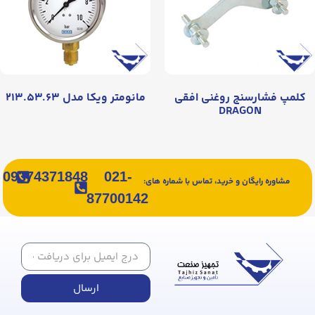
کلمپ فشارسنج روغنی افقی
مانومتر ویکا مدل ۲۱۳.۵۳.۶۳
DRAGON
09374371848
021-
مشاوره رایگان و خرید، تماس با شماره های:
87700142
ارسال