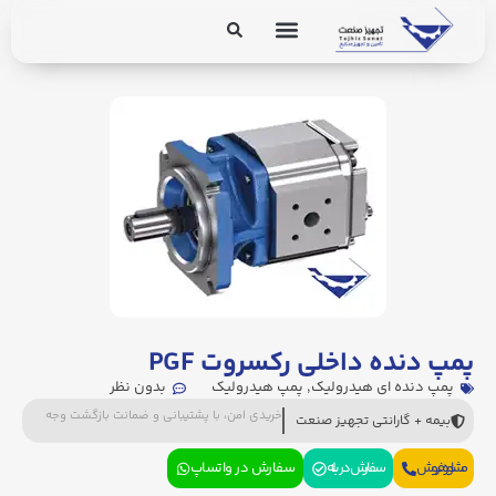
برق و ابزار دقیق
تجهیزات پایپینگ
پمپ دنده داخلی رکسروت PGF
پمپ دنده ای هیدرولیک
,
پمپ هیدرولیک
بدون نظر
خریدی امن، با پشتیبانی و ضمانت بازگشت وجه
بیمه + گارانتی تجهیز صنعت
مشاوره فروش
سفارش در بله
سفارش در واتساپ