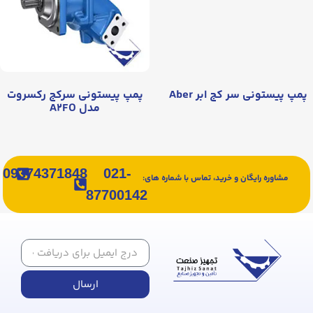
پمپ پیستونی سر کج ابر Aber
پمپ پیستونی سرکج رکسروت
مدل A۲FO
09374371848
021-
مشاوره رایگان و خرید، تماس با شماره های:
87700142
ارسال