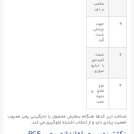
مکعب
بر دور
R
جهت
چرخش
راست
‌گرد
E
شفت
کلیدخور
با درایو
عبوری
4
نوع
فلنج و
نحوه
نصب
شناخت این کدها هنگام سفارش محصول یا جایگزینی پمپ معیوب
اهمیت زیادی دارد و از انتخاب اشتباه جلوگیری می ‌کند.