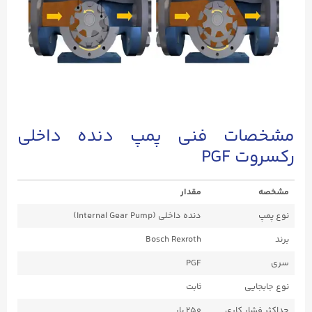
مشخصات فنی پمپ دنده داخلی
رکسروت PGF
مشخصه
مقدار
نوع پمپ
دنده داخلی (Internal Gear Pump)
برند
Bosch Rexroth
سری
PGF
نوع جابجایی
ثابت
حداکثر فشار کاری
۲۵۰ بار