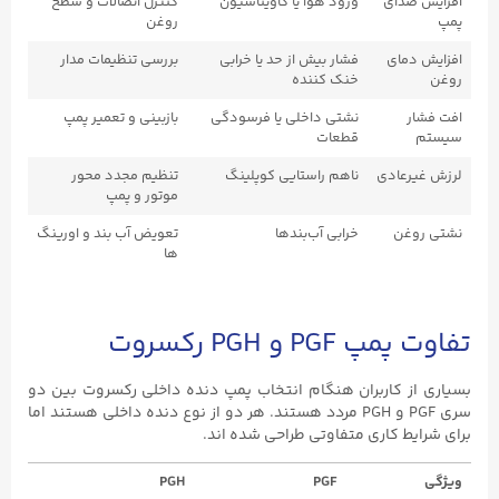
افزایش صدای
ورود هوا یا کاویتاسیون
کنترل اتصالات و سطح
پمپ
روغن
افزایش دمای
فشار بیش از حد یا خرابی
بررسی تنظیمات مدار
روغن
خنک ‌کننده
افت فشار
نشتی داخلی یا فرسودگی
بازبینی و تعمیر پمپ
سیستم
قطعات
لرزش غیرعادی
ناهم ‌راستایی کوپلینگ
تنظیم مجدد محور
موتور و پمپ
نشتی روغن
خرابی آب‌بندها
تعویض آب ‌بند و اورینگ
‌ها
تفاوت پمپ PGF و PGH رکسروت
بسیاری از کاربران هنگام انتخاب پمپ دنده داخلی رکسروت بین دو
سری PGF و PGH مردد هستند. هر دو از نوع دنده داخلی هستند اما
برای شرایط کاری متفاوتی طراحی شده ‌اند.
ویژگی
PGF
PGH