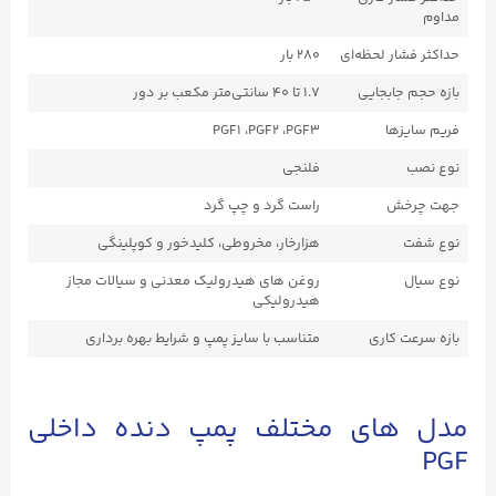
مداوم
حداکثر فشار لحظه‌ای
۲۸۰ بار
بازه حجم جابجایی
۱.۷ تا ۴۰ سانتی‌متر مکعب بر دور
فریم سایزها
PGF1 ،PGF2 ،PGF3
نوع نصب
فلنجی
جهت چرخش
راست ‌گرد و چپ ‌گرد
نوع شفت
هزارخار، مخروطی، کلیدخور و کوپلینگی
نوع سیال
روغن‌ های هیدرولیک معدنی و سیالات مجاز
هیدرولیکی
بازه سرعت کاری
متناسب با سایز پمپ و شرایط بهره ‌برداری
مدل‌ های مختلف پمپ دنده داخلی
PGF