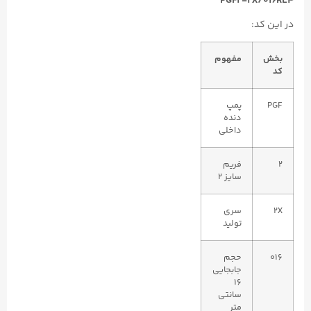
PGF2-2X/016RE4
در این کد:
بخش
مفهوم
کد
PGF
پمپ
دنده
داخلی
2
فریم
سایز ۲
2X
سری
تولید
016
حجم
جابجایی
۱۶
سانتی
‌متر