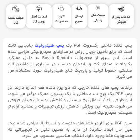
قیمت های
ارسال
تنوع
ضمانت اصل
خدمات پس از
مهلت تست
رقابتی
سریع
محصولات
بودن کالا
فروش
کالا
پمپ دنده داخلی رکسروت PGF یک
پمپ هیدرولیک
جابجایی ثابت
است که برای تأمین جریان روغن در مدارهای هیدرولیکی طراحی شده
است. این سری از محصولات Bosch Rexroth به دلیل عملکرد
یکنواخت، صدای کم و راندمان مناسب در بسیاری از ماشین‌آلات
صنعتی، خطوط تولید و پاورپک‌ های هیدرولیک مورد استفاده قرار
می ‌گیرد.
برخلاف پمپ‌ های دنده خارجی که دو چرخ ‌دنده هم ‌اندازه دارند، در
پمپ PGF یک چرخ‌ دنده داخلی با یک پینیون محرک درگیر می‌ شود.
این طراحی باعث انتقال نرم‌ تر سیال و کاهش نوسانات جریان خروجی
می‌ شود. نتیجه این ویژگی، کاهش لرزش تجهیزات و عملکرد آرام ‌تر
سیستم هیدرولیک است.
سری PGF برای کار در فشارهای متوسط و نسبتاً بالا طراحی شده و در
عین حال ابعاد فشرده‌ ای دارد. به همین دلیل در تجهیزاتی که
محدودیت فضا وجود دارد، انتخاب مناسبی محسوب می‌ شود.