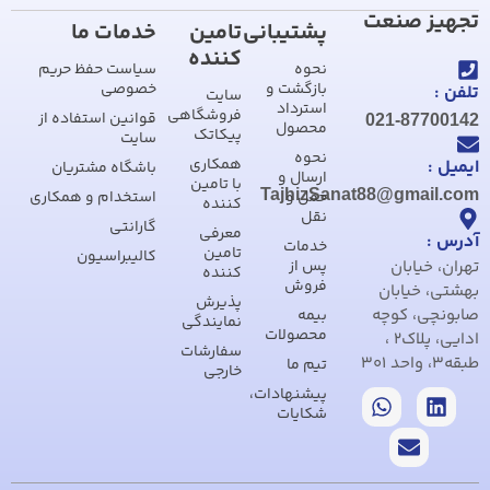
تجهیز صنعت
پشتیبانی
تامین
خدمات ما
کننده
نحوه
سیاست حفظ حریم
بازگشت و
خصوصی
تلفن :
سایت
استرداد
فروشگاهی
قوانین استفاده از
021-87700142
محصول
پیکاتک
سایت
نحوه
همکاری
ایمیل :
باشگاه مشتریان
ارسال و
با تامین
TajhizSanat88@gmail.com
حمل و
استخدام و همکاری
کننده
نقل
گارانتی
معرفی
آدرس :
خدمات
تامین
کالیبراسیون
تهران، خیابان
پس از
کننده
فروش
بهشتی، خیابان
پذیرش
صابونچی، کوچه
بیمه
نمایندگی
محصولات
ادایی، پلاک2 ،
سفارشات
طبقه3، واحد 301
تیم ما
خارجی
پیشنهادات،
شکایات