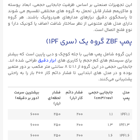
این تجهیزات صنعتی بر اساس ظرفیت جابجایی حجمی، ابعاد پوسته
و ماکزیمم فشار قابل تحمل به گروه ‌های مختلفی تقسیم می ‌شوند
تا پاسخگوی دقیق نیازهای مدارهای هیدرولیک باشند. هر گروه
دارای مدل ‌های متنوعی از نظر ساختار شافت (صاف یا کونیک ‌دار) و
نوع فلنج اتصال است.
پمپ ZBF گروه یک (سری 1PF)
این گروه شامل پمپ ‌هایی با جثه کوچک و دبی پایین است که بیشتر
برای سیستم‌ های کم‌ حجم یا کاربری‌ های
ابزار دقیق
طراحی شده ‌اند.
جابجایی حجمی در این گروه از ۱.۱ تا ۸ سانتی‌ متر مکعب بر دور متغیر
بوده و در مدل‌ های ابتدایی تا فشار دائم کار ۲۰۰ بار را به راحتی
پشتیبانی می‌کنند.
مدل
جابجایی حجمی
فشار دائم
فشار
بیشترین سرعت
پمپ
(cm3/rev)
کار (بار)
لحظه‌ای
(دور بر دقیقه)
(بار)
6000
250
200
1.1
1PF1.1
6000
250
200
1.3
1PF1.3
6000
250
200
1.6
1PF1.6