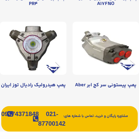
PR۴
A۱۷FNO
پمپ پیستونی سر کج ابر Aber
پمپ هیدرولیک رادیال توز ایران
09374371848
021-
مشاوره رایگان و خرید، تماس با شماره های:
87700142