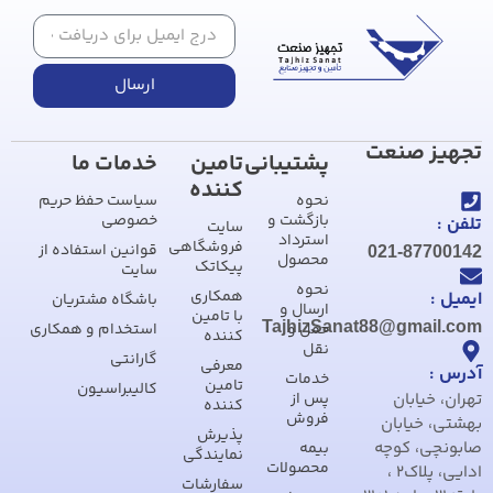
ارسال
تجهیز صنعت
پشتیبانی
تامین
خدمات ما
کننده
نحوه
سیاست حفظ حریم
بازگشت و
خصوصی
تلفن :
سایت
استرداد
فروشگاهی
قوانین استفاده از
021-87700142
محصول
پیکاتک
سایت
نحوه
همکاری
ایمیل :
باشگاه مشتریان
ارسال و
با تامین
TajhizSanat88@gmail.com
حمل و
استخدام و همکاری
کننده
نقل
گارانتی
معرفی
آدرس :
خدمات
تامین
کالیبراسیون
تهران، خیابان
پس از
کننده
فروش
بهشتی، خیابان
پذیرش
صابونچی، کوچه
بیمه
نمایندگی
محصولات
ادایی، پلاک2 ،
سفارشات