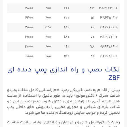
2800
200
200
43
3APF43F10
2400
200
200
51
3APF51F10
2800
230
180
60
3APF60F10
2500
200
180
70
3APF70F10
2300
200
160
78
3APF78F10
2000
180
140
89
3APF89F10
نکات نصب و راه اندازی پمپ دنده‌ ای
ZBF
پیش از اقدام به نصب فیزیکی پمپ، هم‌ راستایی کامل شافت پمپ و
شافت محرک (الکتروموتور) باید به طور دقیق با استفاده از ساعت
‌های اندازه‌ گیری یا ابزارهای لیزری کنترل شود. عدم انطباق این دو
شافت بارهای شعاعی و محوری مخربی را به بوش ‌های داخلی پمپ
تحمیل کرده و موجب سایش زودهنگام دنده‌ ها می ‌شود.
رعایت دستورالعمل ‌های زیر در زمان راه ‌اندازی اولیه، سلامت قطعات