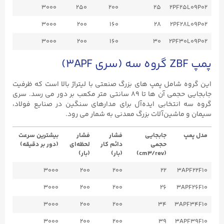
3000
250
200
25
2PF25L09P02
3000
200
160
28
2PF28L09P02
3000
200
160
30
2PF30L09P02
پمپ ZBF گروه سه (سری 3APF)
این گروه شامل پمپ ‌های بزرگ صنعتی با لیتراژ بالا است که ظرفیت
جابجایی حجمی آن ‌ها تا ۸۹ سانتی ‌متر مکعب بر دور می ‌رسد. سری
گروه سه انتخابی ایده‌آل برای مدارهای سنگین در صنایع فولاد،
سیمان و ماشین‌آلات بزرگ معدنی به شمار می ‌رود.
مدل پمپ
جابجایی
فشار
فشار
بیشترین سرعت
حجمی
دائم کار
لحظه‌ای
(دور بر دقیقه)
(cm3/rev)
(بار)
(بار)
3000
200
200
22
3APF22F10
3000
200
200
26
3APF26F10
3000
200
200
34
3APF34F10
3000
200
200
39
3APF39F10