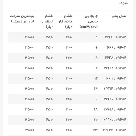
شود.
مدل پمپ
جابجایی
فشار
فشار
بیشترین سرعت
حجمی
دائم کار
لحظه‌ای
(دور بر دقیقه)
(cm3/rev)
(بار)
(بار)
3500
250
200
4
2PF4L09P02
3500
250
200
6
2PF6L09P02
3500
250
200
8
2PF8L09P02
3500
250
200
10
2PF10L09P02
3500
250
200
12
2PF12L09P02
3500
250
200
14
2PF14L09P02
3500
250
200
16
2PF16L09P02
3500
250
200
18
2PF18L09P02
3500
250
200
20
2PF20L09P02
3000
250
200
23
2PF23L09P02