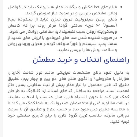
فیلترهای خط مکش و برگشت مدار هیدرولیک باید در فواصل
زمانی مشخص بازرسی و در صورت نیاز تعویض گردند.
دمای روغن هیدرولیک درون مخزن نباید از محدوده مجاز
(معمولاً ۶۰ درجه سانتی ‌گراد) فراتر رود، چرا که کاهش
ویسکوزیته روغن سبب تضعیف لایه حفاظتی روانکار می‌ شود.
در صورت شنیده شدن صداهای غیرعادی یا لرزش‌ های شدید از
سمت پمپ، سیستم را فوراً متوقف کرده و مجرای ورودی روغن
و سلامت بوش ‌ها را بررسی نمایید.
راهنمای انتخاب و خرید مطمئن
به دلیل تنوع بالای مشخصات فیزیکی مانند نوع شافت (خاردار،
هزارخار یا مخروطی) و الگوی فلنج‌ های دو پیچ و چهار پیچ، تطبیق
دقیق کد فنی محصول با نیاز مدار پیش از ثبت سفارش بسیار حائز
اهمیت است. مراجعه به ساختار کدهای استاندارد کاتالوگ به طراحان
کمک می ‌کند تا بدون اشتباه فنی، مدل مناسب را انتخاب نمایند.
دریافت مشاوره فنی از متخصصان هیدرولیک به شما کمک می ‌کند تا
با محاسبه دقیق دبی مورد نیاز بر حسب لیتراژ و تطبیق آن با سرعت
دورانی محرک، مناسب ‌ترین گروه کاری را برای کاربری صنعتی خود
تهیه کنید.