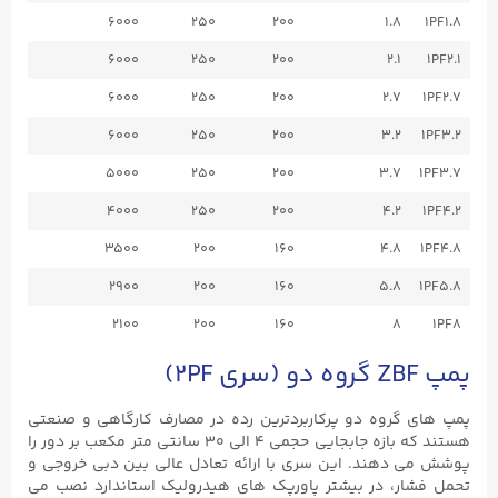
6000
250
200
1.8
1PF1.8
6000
250
200
2.1
1PF2.1
6000
250
200
2.7
1PF2.7
6000
250
200
3.2
1PF3.2
5000
250
200
3.7
1PF3.7
4000
250
200
4.2
1PF4.2
3500
200
160
4.8
1PF4.8
2900
200
160
5.8
1PF5.8
2100
200
160
8
1PF8
پمپ ZBF گروه دو (سری 2PF)
پمپ‌ های گروه دو پرکاربردترین رده در مصارف کارگاهی و صنعتی
هستند که بازه جابجایی حجمی ۴ الی ۳۰ سانتی ‌متر مکعب بر دور را
پوشش می ‌دهند. این سری با ارائه تعادل عالی بین دبی خروجی و
تحمل فشار، در بیشتر پاورپک ‌های هیدرولیک استاندارد نصب می‌