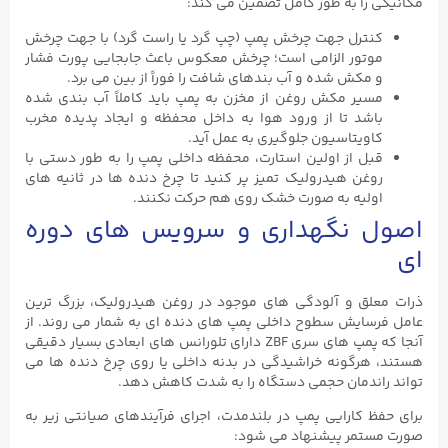
مکانیکی را به طور کامل تضمین می ‌کند:
کنترل جهت چرخش پمپ (چپ ‌گرد یا راست ‌گرد) با جهت چرخش
موتور الزامی است؛ چرخش معکوس باعث جابجایی پورت فشار
و مکش شده و آب ‌بندهای شافت را فوراً از بین می ‌برد.
مسیر مکش روغن از مخزن به پمپ باید کاملاً آب ‌بندی شده
باشد تا از ورود هوا به داخل محفظه و ایجاد پدیده مخرب
کاویتاسیون جلوگیری به عمل آید.
قبل از اولین استارت، محفظه داخلی پمپ را به طور دستی با
روغن هیدرولیک تمیز پر کنید تا چرخ‌ دنده‌ ها در ثانیه ‌های
اولیه به صورت خشک روی هم حرکت نکنند.
اصول نگهداری و سرویس ‌های دوره
‌ای
ذرات معلق و آلودگی‌ های موجود در روغن هیدرولیک، بزرگ‌ ترین
عامل فرسایش سطوح داخلی پمپ ‌های دنده ‌ای به شمار می ‌روند. از
آنجا که پمپ‌ های سری ZBF دارای تلورانس‌ های ابعادی بسیار دقیقی
هستند، هرگونه خراشیدگی در بدنه داخلی یا روی چرخ ‌دنده‌ ها می
‌تواند راندمان حجمی دستگاه را به شدت کاهش دهد.
برای حفظ کارایی پمپ در بلندمدت، اجرای فرآیندهای صیانتی زیر به
صورت مستمر پیشنهاد می‌ شود: