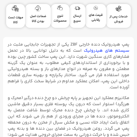
قیمت های
ارسال
تنوع
ضمانت اصل
خدمات پس از
مهلت تست
رقابتی
سریع
محصولات
بودن کالا
فروش
کالا
پمپ هیدرولیک دنده خارجی ZBF یکی از تجهیزات جابجایی مثبت در
سیستم ‌های هیدرولیک
است که به دلیل توانایی بالا در تحمل
فشارهای کاری سنگین شهرت دارد. این پمپ ساخت کشور چین بوده
و با برخورداری از استانداردهای کیفی مطلوب، به عنوان یک گزینه
مطمئن و مقرون ‌به ‌صرفه در انواع مدارهای باز و بسته هیدرولیکی
مورد استفاده قرار می ‌گیرد. ساختار یکپارچه و بهینه ‌سازی قطعات
داخلی این پمپ، امکان عملکرد مداوم در شرایط سخت کاری را فراهم
آورده است.
مکانیزم عملکرد این تجهیز بر پایه چرخش دو چرخ‌ دنده درگیر (محرک و
هرزگرد) استوار است که درون یک پوسته فلزی بسیار دقیق ماشین
‌کاری شده‌ اند. با چرخش چرخ ‌دنده محرک توسط شافت متصل به
الکتروموتور، دنده‌ ها در مجرای ورودی از هم باز می‌ شوند که این
اتفاق باعث ایجاد خلاء نسبی و مکش سیال از مخزن به درون محفظه
پمپ می‌ گردد. روغن هیدرولیک در فضای بین دنده‌ ها و بدنه پمپ
حبس شده و با حرکت دورانی به سمت مجرای خروجی هدایت می‌ شود؛