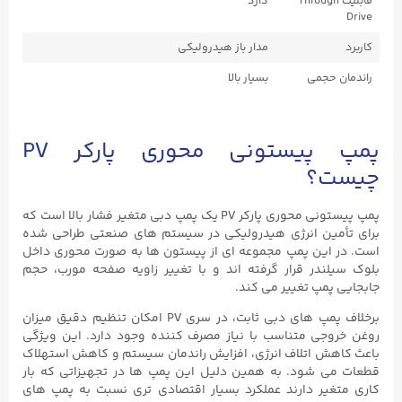
قابلیت Through
دارد
Drive
کاربرد
مدار باز هیدرولیکی
راندمان حجمی
بسیار بالا
پمپ پیستونی محوری پارکر PV
چیست؟
پمپ پیستونی محوری پارکر PV یک پمپ دبی متغیر فشار بالا است که
برای تأمین انرژی هیدرولیکی در سیستم‌ های صنعتی طراحی شده
است. در این پمپ مجموعه ‌ای از پیستون ‌ها به ‌صورت محوری داخل
بلوک سیلندر قرار گرفته ‌اند و با تغییر زاویه صفحه مورب، حجم
جابجایی پمپ تغییر می ‌کند.
برخلاف پمپ‌ های دبی ثابت، در سری PV امکان تنظیم دقیق میزان
روغن خروجی متناسب با نیاز مصرف ‌کننده وجود دارد. این ویژگی
باعث کاهش اتلاف انرژی، افزایش راندمان سیستم و کاهش استهلاک
قطعات می‌ شود. به همین دلیل این پمپ ‌ها در تجهیزاتی که بار
کاری متغیر دارند عملکرد بسیار اقتصادی ‌تری نسبت به پمپ‌ های