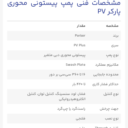
مشخصات فنی پمپ پیستونی محوری
پارکر PV
مشخصه
مقدار
برند
Parker
سری
PV Plus
نوع پمپ
پیستونی محوری دبی متغیر
مکانیزم عملکرد
Swash Plate
محدوده جابجایی
۱۶ تا ۳۶۰ سی‌سی بر دور
حداکثر فشار کاری
تا ۴۲۰ بار
نوع کنترل
فشار، لود سنسینگ، کنترل توان، کنترل
الکتروهیدرولیکی
جهت چرخش
راست‌گرد یا چپ‌گرد
نوع نصب
فلنجی