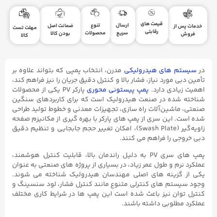
قیمت های
ارسال
تنوع
ضمانت اصل
خدمات پس از
مهلت تست
رقابتی
سریع
محصولات
بودن کالا
فروش
کالا
در
سیستم ‌های هیدرولیکی
مدرن، انتخاب پمپی که بتواند علاوه بر
تأمین دبی مورد نیاز، فشار بالا و کنترل دقیق جریان را نیز فراهم کند،
اهمیت زیادی دارد.
پمپ پیستونی محوری
پارکر PV یکی از محصولات
شناخته‌ شده در صنعت هیدرولیک است که برای کاربردهای سنگین
صنعتی، ماشین‌آلات راه سازی، تجهیزات معدنی و خطوط تولید طراحی
شده است. این سری از پمپ ‌های پارکر با بهره‌ گیری از مکانیزم صفحه
زاویه‌گیر (Swash Plate)، امکان تغییر حجم جابجایی و تنظیم دقیق
دبی خروجی را فراهم می ‌کنند.
پمپ‌ های سری PV به دلیل راندمان بالا، قابلیت کنترل هوشمند،
عملکرد نرم و طول عمر زیاد، در بسیاری از پروژه‌ های صنعتی به ‌عنوان
یکی از گزینه‌ های اصلی مهندسان هیدرولیک شناخته می‌ شوند.
وجود سیستم‌ های کنترلی متنوع مانند کنترل فشار، لود سنسینگ و
کنترل توان نیز باعث شده است این پمپ ‌ها در شرایط کاری مختلف
عملکرد مطلوبی داشته باشند.