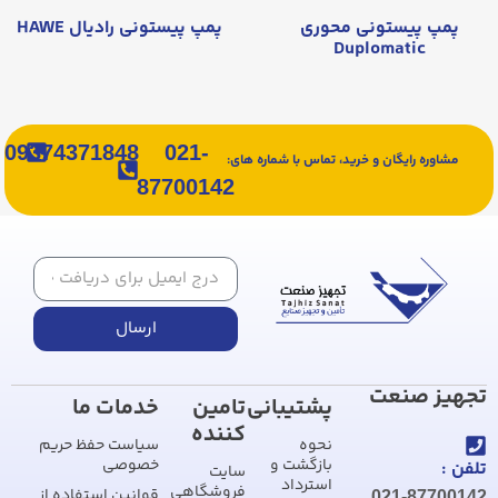
پمپ پیستونی محوری
پمپ پیستونی رادیال HAWE
Duplomatic
09374371848
021-
مشاوره رایگان و خرید، تماس با شماره های:
87700142
ارسال
تجهیز صنعت
پشتیبانی
تامین
خدمات ما
کننده
نحوه
سیاست حفظ حریم
بازگشت و
خصوصی
تلفن :
سایت
استرداد
فروشگاهی
قوانین استفاده از
021-87700142