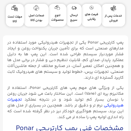
قیمت های
ارسال
تنوع
ضمانت اصل
خدمات پس از
مهلت تست
رقابتی
سریع
محصولات
بودن کالا
فروش
کالا
پمپ کارتریجی Ponar یکی از تجهیزات هیدرولیکی مورد استفاده در
مدارهای صنعتی است که برای تأمین جریان یکنواخت روغن و ایجاد
فشار موردنیاز سیستم طراحی شده است. این پمپ ‌ها به دلیل
عملکرد پایدار، صدای کم، قابلیت تنظیم دبی و فشار در برخی مدل ‌ها
و همچنین امکان تعمیر آسان، در صنایع مختلف از جمله ماشین‌آلات
صنعتی، تجهیزات پرس، خطوط تولید و سیستم‌ های هیدرولیک ثابت
کاربرد گسترده ‌ای دارند.
یکی از ویژگی‌ های مهم پمپ ‌های کارتریجی Ponar، استفاده از
مکانیزم پره ‌ای (Vane) است. این ساختار باعث می ‌شود جریان روغن
با نوسان بسیار کم تولید شود و در نتیجه عملکرد
تجهیزات
هیدرولیکی
نرم ‌تر و دقیق ‌تر باشد. همچنین در بسیاری از مدل ‌های
این برند، سیستم هواگیری خودکار نیز در نظر گرفته شده است که
راه ‌اندازی اولیه پمپ را ساده ‌تر می ‌کند.
مشخصات فنی پمپ کارتریجی Ponar