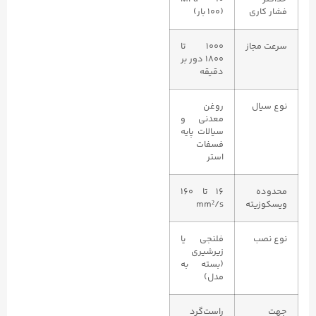
فشار کاری
(۱۰۰ بار)
سرعت مجاز
۱۰۰۰ تا
۱۸۰۰ دور بر
دقیقه
نوع سیال
روغن
معدنی و
سیالات پایه
فسفات
استر
محدوده
۱۶ تا ۱۶۰
ویسکوزیته
mm²/s
نوع نصب
فلنجی یا
زیرشیری
(بسته به
مدل)
جهت
راست‌گرد