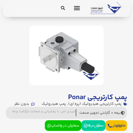
برق و ابزار دقیق
تجهیزات پایپینگ
پمپ کارتریجی Ponar
پمپ کارتریجی هیدرولیک (پره ای)
,
پمپ هیدرولیک
بدون نظر
خریدی امن، با پشتیبانی و ضمانت بازگشت وجه
بیمه + گارانتی تجهیز صنعت
مشاوره فروش
سفارش در بله
سفارش در واتساپ