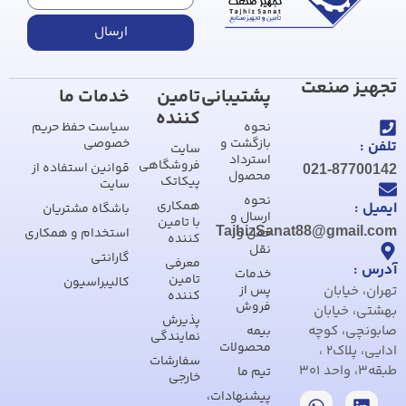
ارسال
تجهیز صنعت
پشتیبانی
تامین
خدمات ما
کننده
نحوه
سیاست حفظ حریم
بازگشت و
خصوصی
تلفن :
سایت
استرداد
فروشگاهی
قوانین استفاده از
021-87700142
محصول
پیکاتک
سایت
نحوه
همکاری
ایمیل :
باشگاه مشتریان
ارسال و
با تامین
TajhizSanat88@gmail.com
حمل و
استخدام و همکاری
کننده
نقل
گارانتی
معرفی
آدرس :
خدمات
تامین
کالیبراسیون
تهران، خیابان
پس از
کننده
فروش
بهشتی، خیابان
پذیرش
صابونچی، کوچه
بیمه
نمایندگی
محصولات
ادایی، پلاک2 ،
سفارشات
طبقه3، واحد 301
تیم ما
خارجی
پیشنهادات،