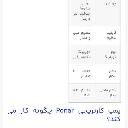
چرخش
(برخی
مدل‌ها
چپ‌گرد نیز
دارند)
قابلیت
تنظیم دبی
تنظیم
و فشار
نوع
کوپلینگ
کوپلینگ
انعطاف‌پذیر
فشار
۰.۰۲- تا
مکش
۰.۵ بار
فشار نشتی
حداکثر ۰.۲
مجاز
MPa
پمپ کارتریجی Ponar چگونه کار می
‌کند؟