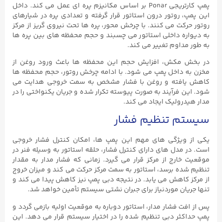
پمپ کارتریجی Ponar بر اساس مکانیزم پره ‌ای عمل می ‌کند. داخل
این پمپ، روتور درون استاتور قرار گرفته و تعدادی پره در شیارهای
روتور حرکت می ‌کنند. با چرخش محور، پره‌ ها تحت نیروی گریز از مرکز
به دیواره داخلی استاتور می‌ چسبند و حجم محفظه‌ های بین پره ‌ها
به طور مداوم تغییر می ‌کند.
در بخش مکش، افزایش حجم این محفظه ‌ها باعث ورود روغن از
مخزن به داخل پمپ می ‌شود. با ادامه چرخش روتور، حجم محفظه‌ ها
کاهش یافته و روغن با فشار مشخص به سمت خروجی هدایت می‌
شود. این فرآیند به صورت پیوسته تکرار شده و جریان یکنواختی را در
مدار هیدرولیک ایجاد می‌ کند.
سیستم تنظیم فشار
یکی از ویژگی‌ های مهم این پمپ ‌ها، امکان کنترل فشار خروجی
است. در مدل ‌های دارای کنترل فشار، حلقه استاتور به وسیله فنر در
موقعیت خارج از مرکز قرار می ‌گیرد. زمانی که فشار مدار به مقدار
تنظیم ‌شده برسد، استاتور به سمت مرکز حرکت می ‌کند و میزان خروج
از مرکز کاهش می ‌یابد. در نتیجه دبی پمپ نیز کاهش پیدا می‌ کند و
تنها جریان موردنیاز برای جبران نشتی سیستم تأمین خواهد شد.
پس از افت فشار مدار، استاتور دوباره به موقعیت اولیه بازمی‌ گردد و
پمپ حداکثر دبی تنظیم ‌شده را در اختیار سیستم قرار می‌ دهد. این