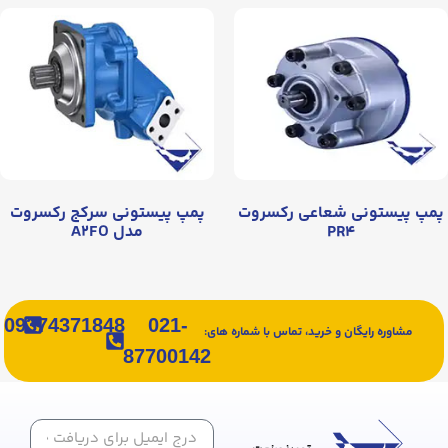
پمپ پیستونی شعاعی رکسروت
پمپ پیستونی سرکج رکسروت
PR۴
مدل A۲FO
09374371848
021-
مشاوره رایگان و خرید، تماس با شماره های:
87700142