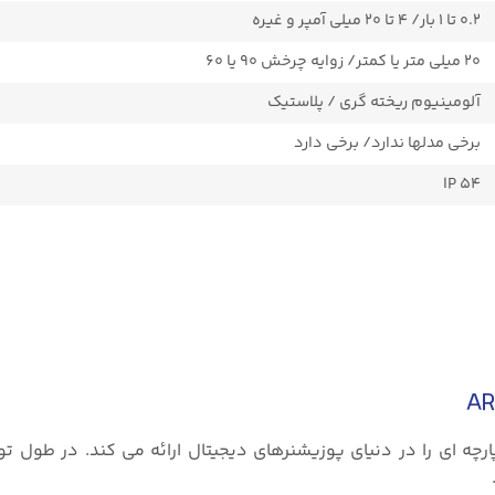
۰.۲ تا ۱ بار/ ۴ تا ۲۰ میلی آمپر و غیره
۲۰ میلی متر یا کمتر/ زوایه چرخش ۹۰ یا ۶۰
آلومینیوم ریخته گری / پلاستیک
برخی مدلها ندارد/ برخی دارد
IP 54
ARCASMAR مدل ۸۲۶، ARCA راه حل یکپارچه ای را در دنیای پوزیشنرهای دیجیتال ارائه می کند. در