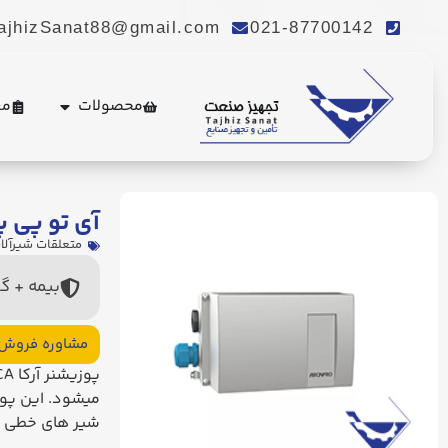
ajhizSanat88@gmail.com
021-87700142
محصولات
مع
آی تو پی پوز
متعلقات شیرآلا
بیمه + گ
مشاوره فروش
پوزیشنر آرکا ARCA
میشود. این پوز
شیر های خطی و 