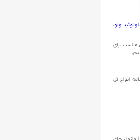
نوئید ولو
،
ی مناسب برای
یم.
مه انواع آی
ا با ماژول های