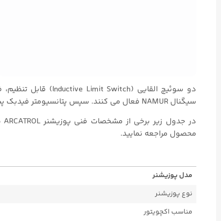
دو سوئیچ القایی (itch
سیگنال NAMUR فعال می کنند. سپس پتانسیومتر فیدبک پیامی حاوی موقعیت واقعی برای ارزیابی در سیستم کنترل تولید می کند.
در جدول زیر برخی از مشخصات فنی پوزیشنر ARCATROL مدل ۸۲۴ بیان می شود. جهت کسب اطلاعات دقیق و جزئی تر به
محصول مراجعه نمایید.
مدل پوزیشنر
نوع پوزیشنر
مناسب اکچویتور