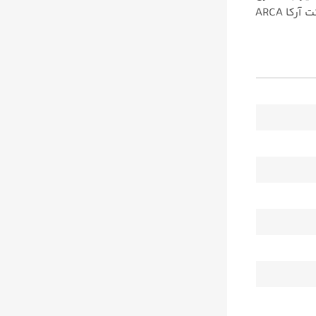
ساده، سریع و قابل اعتماد باشد به کار می رود. پوزیشنر هوشمند را میتوان به‌ صورت اختیاری با اهرم فیدبک ARCAPLUG® شرکت آرکا ARCA