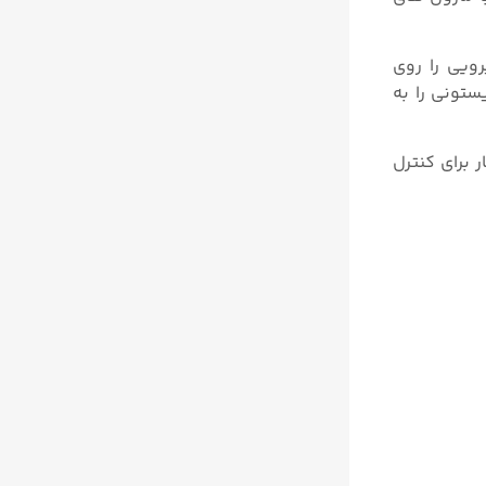
سط یک کنترلر پنوماتیک یا توسط ماژول مبدل I/P داخلی، نیرویی را روی
ستونی را به
 کانورتر I/p، سیگنال های الکتریکی ورودی ۰/۴ تا ۲۰ میلی آمپر به سیگنال های استاندارد پنوماتیک ۰.۲ تا ۱ بار برای کنترل