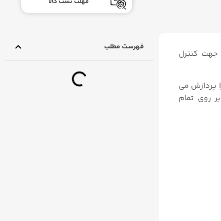
مهلت تست کالا
فهرست مطلب
 جهت کنترل
A از سیگنال‌ های پنوماتیکی تا الکتریکی و تمامی سیگنال‌ های فیلد (شامل Fieldbus، Profibus و HART) را پردازش می‌
بر روی تمام