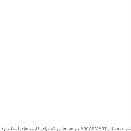
با استفاده از تجهیزات پنوماتیک با آخرین فناوری NCS، پوزیشنر دیجیتال ARCASMART در هر جایی که برای کار