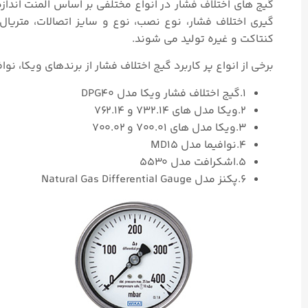
گیج های اختلاف فشار در انواع مختلفی بر اساس المنت انداز
کنتاکت و غیره تولید می شوند.
برخی از انواع پر کاربرد گیج اختلاف فشار از برندهای ویکا، نو
۱.گیج اختلاف فشار ویکا مدل DPG40
۲.ویکا مدل های ۷۳۲.۱۴ و ۷۶۲.۱۴
۳.ویکا مدل های ۷۰۰.۰۱ و ۷۰۰.۰۲
۴.نوافیما مدل MD15
۵.اشکرافت مدل ۵۵۳۰
۶.پکنز مدل Natural Gas Differential Gauge