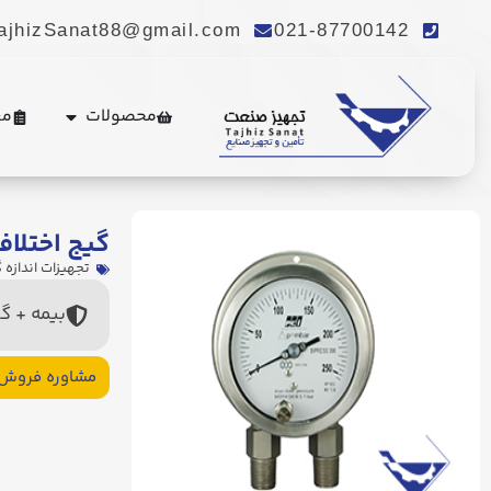
ajhizSanat88@gmail.com
021-87700142
محصولات
مع
گیج اختلاف
تجهیزات اندازه 
بیمه + گ
مشاوره فروش