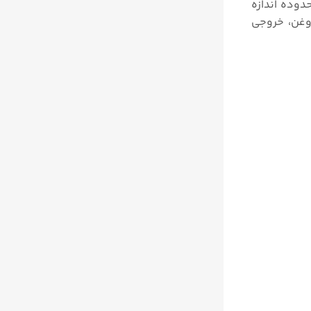
دوده اندازه
اس با سیال (Wetted part)، قابلیت تزریق روغن، خروجی