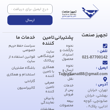
ارسال
تجهیز صنعت
پشتیبانی
تامین
خدمات ما
کننده
نحوه
سیاست حفظ حریم
بازگشت و
خصوصی
تلفن :
سایت
استرداد
فروشگاهی
قوانین استفاده از
021-87700142
محصول
پیکاتک
سایت
نحوه
همکاری
ایمیل :
باشگاه مشتریان
ارسال و
با تامین
TajhizSanat88@gmail.com
حمل و
استخدام و همکاری
کننده
نقل
گارانتی
معرفی
آدرس :
خدمات
تامین
کالیبراسیون
تهران، خیابان
پس از
کننده
فروش
بهشتی، خیابان
پذیرش
صابونچی، کوچه
بیمه
نمایندگی
محصولات
ادایی، پلاک2 ،
سفارشات