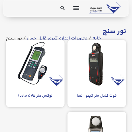
برق و ابزار دقیق
تجهیزات پایپینگ
نور سنج
خانه
/
تجهیزات اندازه گیری قابل حمل
/ نور سنج
فوت کندل متر کیمو lx۵۰
لوکس متر testo ۵۴۵