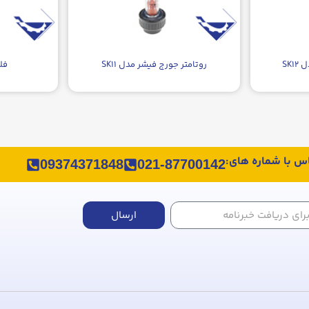
SK
روتامتر جورج فیشر مدل SK۱۱
فلو
اس با شماره های:
09374371848
021-87700142
ارسال