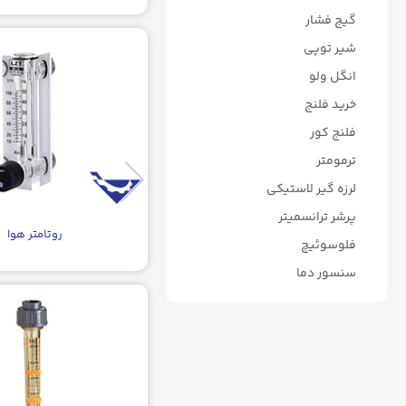
گیج فشار
شیر توپی
انگل ولو
خرید فلنج
فلنج کور
ترمومتر
لرزه گیر لاستیکی
پرشر ترانسمیتر
روتامتر هوا
فلوسوئیچ
سنسور دما