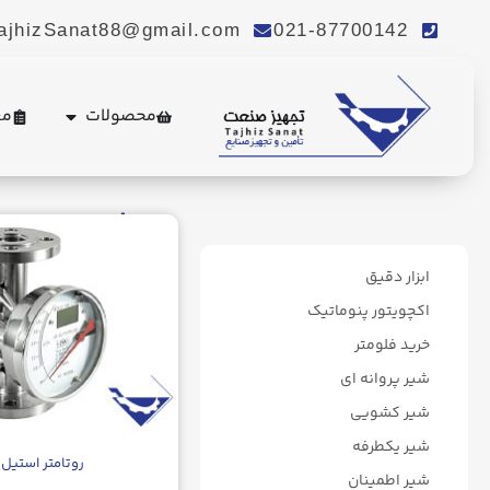
ajhizSanat88@gmail.com
021-87700142
محصولات
مع
روتامتر
ابزار دقیق
اکچویتور پنوماتیک
خرید فلومتر
شیر پروانه ای
شیر کشویی
شیر یکطرفه
روتامتر استیل
شیر اطمینان