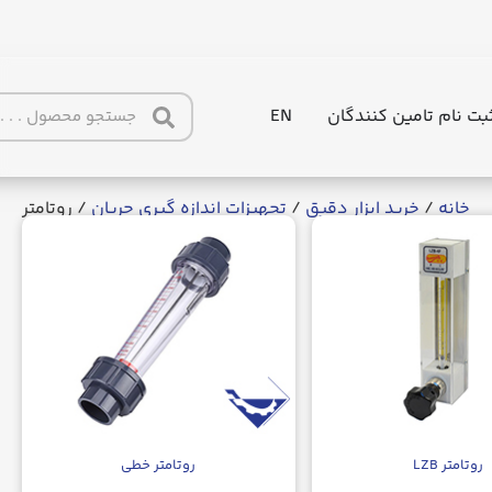
بت نام تامین کنندگان
EN
خانه
/
خرید ابزار دقیق
/
تجهیزات اندازه گیری جریان
/ روتامتر
روتامتر LZB
روتامتر خطی