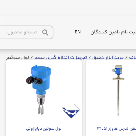
بت نام تامین کنندگان
EN
انه
/
خرید ابزار دقیق
/
تجهیزات اندازه گیری سطح
/ لول سوئیچ
اندرس هاوزر FTL۵۱
لول سوئیچ دیاپازونی