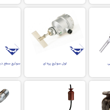
ی
لول سوئیچ پره ای