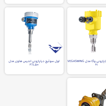
سوئیچ سطح دیاپازونی وگا مدل VEGASWING
لول سوئیچ دیاپازونی اندرس هاوزر مدل
FTL۵۰
۶۱