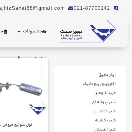
ajhizSanat88@gmail.com
021-87700142
محصولات
مع
لول سوئیچ
ابزار دقیق
اکچویتور پنوماتیک
خرید فلومتر
شیر پروانه ای
شیر کشویی
شیر یکطرفه
لول سوئیچ عیوض ت
شیر اطمینان