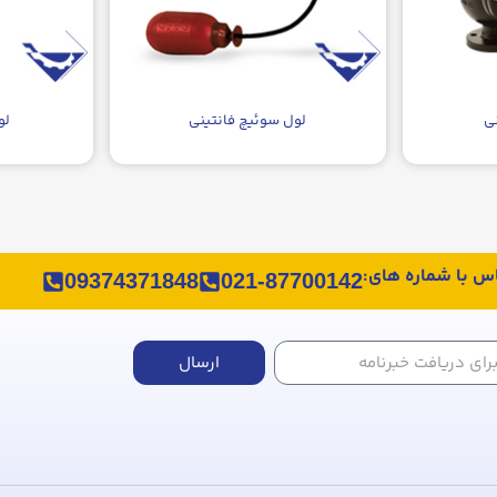
ی
لول سوئیچ فانتینی
لو
اس با شماره های:
09374371848
021-87700142
ارسال