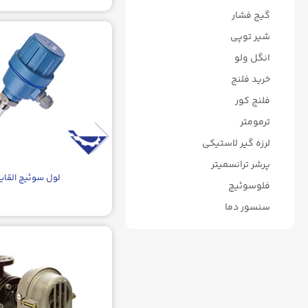
گیج فشار
شیر توپی
انگل ولو
خرید فلنج
فلنج کور
ترمومتر
لرزه گیر لاستیکی
پرشر ترانسمیتر
لول سوئیچ القای
فلوسوئیچ
سنسور دما