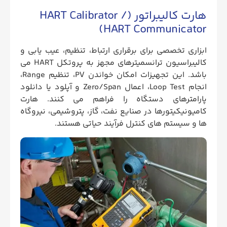
هارت کالیبراتور (HART Calibrator /
HART Communicator)
ابزاری تخصصی برای برقراری ارتباط، تنظیم، عیب‌ یابی و
کالیبراسیون ترانسمیترهای مجهز به پروتکل HART می
باشد. این تجهیزات امکان خواندن PV، تنظیم Range،
انجام Loop Test، اعمال Zero/Span و آپلود یا دانلود
پارامترهای دستگاه را فراهم می‌ کنند. هارت
کامیونیکیتورها در صنایع نفت، گاز، پتروشیمی، نیروگاه‌
ها و سیستم‌ های کنترل فرآیند حیاتی هستند.