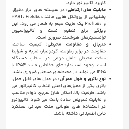
کاربرد کالیبراتور دارد.
قابلیت‌ های ارتباطی:
در سیستم‌ های ابزار دقیق،
پشتیبانی از پروتکل‌ هایی مانند HART، Fieldbus
و Profibus یک مزیت مهم به‌ شمار می‌ رود. این
ویژگی برای تنظیم، تست و کالیبراسیون
ترانسمیترهای هوشمند ضروری است.
متریال و مقاومت محیطی:
کیفیت ساخت،
مقاومت در برابر رطوبت، گردوغبار، ضربه و شرایط
سخت محیطی عامل مهمی در انتخاب دستگاه
است. وجود استانداردهای حفاظتی مانند IP54 یا
IP65 می‌ تواند در محیط‌های صنعتی ضروری باشد.
نوع باتری و طول عمر آن:
در مدل‌ های قابل‌ حمل،
باتری یکی از معیارهای اصلی انتخاب کالیبراتور می
باشد. ظرفیت بالا، امکان شارژ سریع، دوام مناسب
و قابلیت تعویض ساده باعث می‌ شود کالیبراتور
در استفاده‌ های طولانی‌ مدت میدانی عملکرد
قابل اطمینانی داشته باشد.