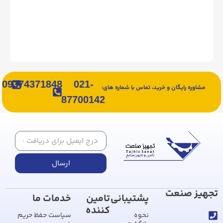
آیا تجهیزات کالیبراسیون پرتابل بهتر هستند
یا مدل‌ های رومیزی؟
09374371848
021-
مشاوره رایگان و خرید، تماس با شماره های:
87700142
ارسال
تجهیز صنعت
پشتیبانی
تامین
خدمات ما
کننده
نحوه
سیاست حفظ حریم