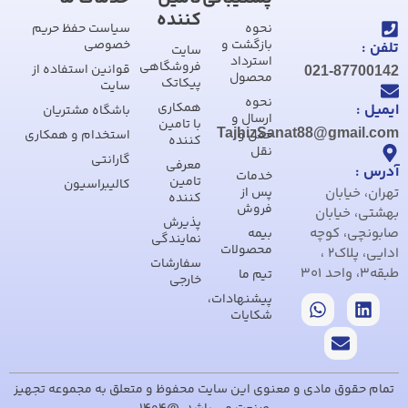
کننده
نحوه
سیاست حفظ حریم
بازگشت و
خصوصی
تلفن :
سایت
استرداد
فروشگاهی
قوانین استفاده از
021-87700142
محصول
پیکاتک
سایت
نحوه
همکاری
ایمیل :
باشگاه مشتریان
ارسال و
با تامین
TajhizSanat88@gmail.com
حمل و
استخدام و همکاری
کننده
نقل
گارانتی
معرفی
آدرس :
خدمات
تامین
کالیبراسیون
تهران، خیابان
پس از
کننده
فروش
بهشتی، خیابان
پذیرش
صابونچی، کوچه
بیمه
نمایندگی
محصولات
ادایی، پلاک2 ،
سفارشات
طبقه3، واحد 301
تیم ما
خارجی
پیشنهادات،
شکایات
تمام حقوق مادی و معنوی این سایت محفوظ و متعلق به مجموعه تجهیز