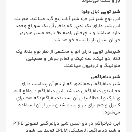
باز و بسته می‌شوند.
شیر توپی (بال ولو)
این نوع شیر نیز جزء شیر آلات ربع گرد میباشد. مجرابند
این شیر دارای یک توپی که داخل آن یک سوراخ وجود
دارد میباشد و با چرخش زاویه 90 درجه مسیر عبوری
جریان سیال باز یا بسته خواهد شد.
شیرهای توپی دارای انواع مختلفی از نظر نوع بدنه یک
تکه، دو تیکه، سه تیکه و تمام جوش و همچنین
فلوتینگ و ترونیون میباشند.
شیر دیافراگمی
شیر دیافراگمی همانطور که از نام آن پیداست دارای
مجرابندی دیافراگمی میباشد. این دیافراگم درواقع لایه
ی نازک و انعطاف‌پذیر آن است (دیافراگم) که هم برای
کنترل و هم برای باز و بست شدن شیر از آن استفاده
می‌شود.
این دیافراگم در دو جنس شیر دیافراگمی تفلونی PTFE
و شیر دیافراگمی لاستیکی EPDM تولید می شود.