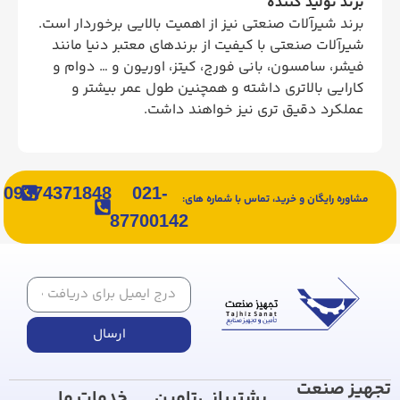
برند تولید کننده
برند شیرآلات صنعتی نیز از اهمیت بالایی برخوردار است.
شیرآلات صنعتی با کیفیت از برندهای معتبر دنیا مانند
فیشر، سامسون، بانی فورج، کیتز، اوریون و … دوام و
کارایی بالاتری داشته و همچنین طول عمر بیشتر و
عملکرد دقیق تری نیز خواهند داشت.
09374371848
021-
مشاوره رایگان و خرید، تماس با شماره های:
87700142
ارسال
تجهیز صنعت
پشتیبانی
تامین
خدمات ما