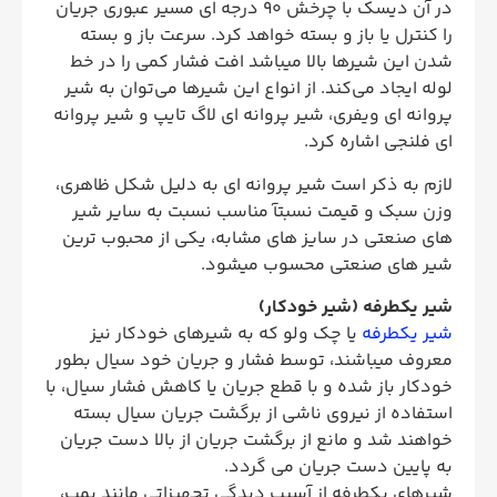
در آن دیسک با چرخش 90 درجه ای مسیر عبوری جریان
را کنترل یا باز و بسته خواهد کرد. سرعت باز و بسته
شدن این شیرها بالا میباشد افت فشار کمی را در خط
لوله ایجاد می‌کند. از انواع این شیرها می‌توان به شیر
پروانه ای ویفری، شیر پروانه ای لاگ تایپ و شیر پروانه
ای فلنجی اشاره کرد.
لازم به ذکر است شیر پروانه ای به دلیل شکل ظاهری،
وزن سبک و قیمت نسبتآ مناسب نسبت به سایر شیر
های صنعتی در سایز های مشابه، یکی از محبوب ترین
شیر های صنعتی محسوب میشود.
شیر یکطرفه (شیر خودکار)
شیر یكطرفه
یا چک ولو که به شیرهای خودكار نیز
معروف میباشند، توسط فشار و جریان خود سیال بطور
خودكار باز شده و با قطع جریان یا کاهش فشار سیال، با
استفاده از نیروی ناشی از برگشت جریان سیال بسته
خواهند شد و مانع از برگشت جریان از بالا دست جریان
به پایین دست جریان می گردد.
شیرهای یکطرفه از آسیب دیدگی تجهیزاتی مانند پمپ،