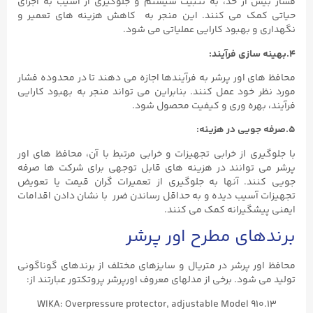
فشار بیش از حد، به تثبیت سیستم و جلوگیری از آسیب به اجزای
حیاتی کمک می کنند. این منجر به کاهش هزینه های تعمیر و
نگهداری و بهبود کارایی عملیاتی می شود.
۴.بهینه سازی فرآیند:
محافظ های اور پرشر به فرآیندها اجازه می دهند تا در محدوده فشار
مورد نظر خود عمل کنند. بنابراین می تواند منجر به بهبود کارایی
فرآیند، بهره وری و کیفیت محصول شود.
۵.صرفه جویی در هزینه:
با جلوگیری از خرابی تجهیزات و خرابی مرتبط با آن، محافظ های اور
پرشر می توانند در هزینه های قابل توجهی برای شرکت ها صرفه
جویی کنند. آنها به جلوگیری از تعمیرات گران قیمت یا تعویض
تجهیزات آسیب دیده و به حداقل رساندن ضرر با نشان دادن اقدامات
ایمنی پیشگیرانه کمک می کنند.
برندهای مطرح اور پرشر
محافظ اور پرشر در متریال و سایزهای مختلف از برندهای گوناگونی
تولید می شود. برخی از مدلهای معروف اورپرشر پروتکتور عبارتند از:
WIKA: Overpressure protector, adjustable Model 910.13