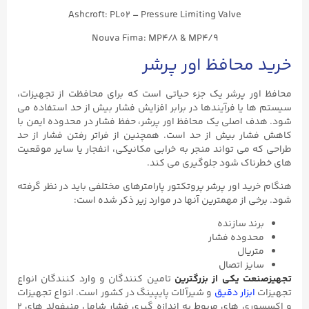
Ashcroft: PL02 – Pressure Limiting Valve
Nouva Fima: MP4/8 & MP4/9
خرید محافظ اور پرشر
محافظ اور پرشر یک جزء حیاتی است که برای محافظت از تجهیزات،
سیستم ها یا فرآیندها در برابر افزایش فشار بیش از حد استفاده می
شود. هدف اصلی یک محافظ اور پرشر، حفظ فشار در محدوده ایمن با
کاهش فشار بیش از حد است. همچنین از فراتر رفتن فشار از حد
طراحی که می تواند منجر به خرابی مکانیکی، انفجار یا سایر موقعیت
های خطرناک شود جلوگیری می کند.
هنگام خرید اور پرشر پروتکتور پارامترهای مختلفی باید در نظر گرفته
شود. برخی از مهمترین آنها در موارد زیر ذکر شده است:
برند سازنده
محدوده فشار
متریال
سایز اتصال
تجهیزصنعت یکی از بزرگترین
تامین کنندگان و وارد کنندگان انواع
تجهیزات
ابزار دقیق
و شیرآلات پایپینگ در کشور است. انواع تجهیزات
و اکسسوری های مربوط به اندازه گیری فشار شامل منیفولد های ۲