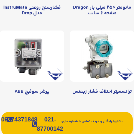
مانومتر ۲۵۰ میلی بار Dragon
فشارسنج روغنی InstruMate
صفحه ۶ سانت
مدل Drop
ترانسمیتر اختلاف فشار زیمنس
پرشر سوئیچ ABB
09374371848
021-
مشاوره رایگان و خرید، تماس با شماره های:
87700142