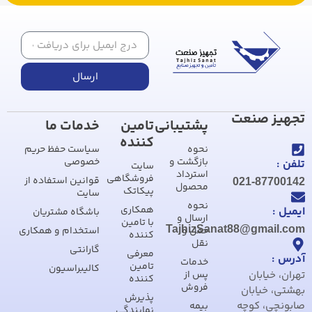
ارسال
تجهیز صنعت
پشتیبانی
تامین
خدمات ما
کننده
نحوه
سیاست حفظ حریم
بازگشت و
خصوصی
تلفن :
سایت
استرداد
فروشگاهی
قوانین استفاده از
021-87700142
محصول
پیکاتک
سایت
نحوه
همکاری
ایمیل :
باشگاه مشتریان
ارسال و
با تامین
TajhizSanat88@gmail.com
حمل و
استخدام و همکاری
کننده
نقل
گارانتی
معرفی
آدرس :
خدمات
تامین
کالیبراسیون
تهران، خیابان
پس از
کننده
فروش
بهشتی، خیابان
پذیرش
صابونچی، کوچه
بیمه
نمایندگی