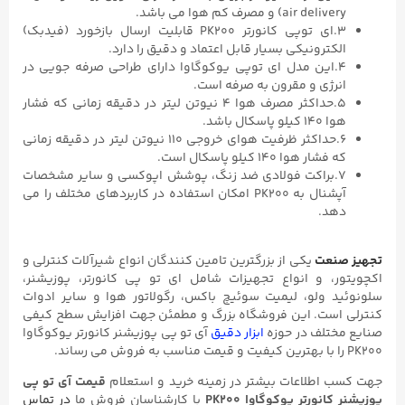
air delivery) و مصرف کم هوا می باشد.
۳.ای توپی کانورتر PK200 قابلیت ارسال بازخورد (فیدبک)
الکترونیکی بسیار قابل اعتماد و دقیق را دارد.
۴.این مدل ای توپی یوکوگاوا دارای طراحی صرفه جویی در
انرژی و مقرون به صرفه است.
۵.حداکثر مصرف هوا ۴ نیوتن لیتر در دقیقه زمانی که فشار
هوا ۱۴۰ کیلو پاسکال باشد.
۶.حداکثر ظرفیت هوای خروجی ۱۱۰ نیوتن لیتر در دقیقه زمانی
که فشار هوا ۱۴۰ کیلو پاسکال است.
۷.براکت فولادی ضد زنگ، پوشش اپوکسی و سایر مشخصات
آپشنال به PK200 امکان استفاده در کاربردهای مختلف را می
دهد.
تجهیز صنعت
یکی از بزرگترین تامین کنندگان انواع شیرآلات کنترلی و
اکچویتور، و انواع تجهیزات شامل ای تو پی کانورتر، پوزیشنر،
سلونوئید ولو، لیمیت سوئیچ باکس، رگولاتور هوا و سایر ادوات
کنترلی است. این فروشگاه بزرگ و مطمئن جهت افزایش سطح کیفی
صنایع مختلف در حوزه
ابزار دقیق
آی تو پی پوزیشنر کانورتر یوکوگاوا
PK200 را با بهترین کیفیت و قیمت مناسب به فروش می رساند.
جهت کسب اطلاعات بیشتر در زمینه خرید و استعلام
قیمت آی تو پی
پوزیشنر کانورتر یوکوگاوا PK200
با کارشناسان فروش ما
در تماس