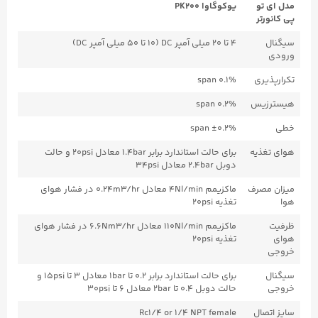
مدل ای تو
یوکوگاوا PK200
پی کانورتر
سیگنال
۴ تا ۲۰ میلی آمپر DC (۱۰ تا ۵۰ میلی آمپر DC)
ورودی
تکرارپذیری
0.1% span
هیسترزیس
0.2% span
خطی
±0.2% span
هوای تغذیه
برای حالت استاندارد برابر ۱.4bar معادل 20psi و حالت
دوبل ۲.4bar معادل 34psi
میزان مصرف
ماکزیمم 4Nl/min معادل ۰.24m3/hr در فشار هوای
هوا
تغذیه 20psi
ظرفیت
ماکزیمم 110Nl/min معادل ۶.6Nm3/hr در فشار هوای
هوای
تغذیه 20psi
خروجی
سیگنال
برای حالت استاندارد برابر ۰.۲ تا 1bar معادل ۳ تا 15psi و
خروجی
حالت دوبل ۰.۴ تا 2bar معادل ۶ تا 30psi
سایز اتصال
Rc1/4 or 1/4 NPT female