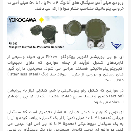
ورودی میلی آمپر سیگنال های آنالوگ ۴ تا ۲۰ یا ۱۰ تا ۵۰ میلی آمپر به
خروجی پنوماتیک متناسب فشار هوا را ارائه می دهد.
آی تو پی پوزیشنر کانورتر یوکوگاوا PK200 برای طیف وسیعی از
کاربردهای کنترل فرآیند از جمله مواردی که دارای تجهیزات
اکچویتورپنوماتیکی هستند طراحی می شود. همچنین دارای گیج
های ورودی و خروجی از متریال فولاد ضد زنگ (stainless steel )
داخلی است.
در مواردی که کنترل ولو پنوماتیکی یا شیر کنترلی نیاز به پوزیشن
(action) دقیق و نسبتا سریع داشته باشد از یک ای تو پی پوزیشنر
استفاده می شود.
ای توپی کانورتر یا مبدل جریان به فشار تجهیزی است که سیگنال
جریانی (معمولا ۴ تا ۲۰ میلی آمپر) را از یک کنترلر دریافت کرده و آن را
به یک سیگنال نیوماتیکی (معمولآ ۳ تا ۱۵ پی اس ای) تبدیل می
کند. در واقع ای توپی کانورتر مهمترین جزء یک دستگاه ای توپی