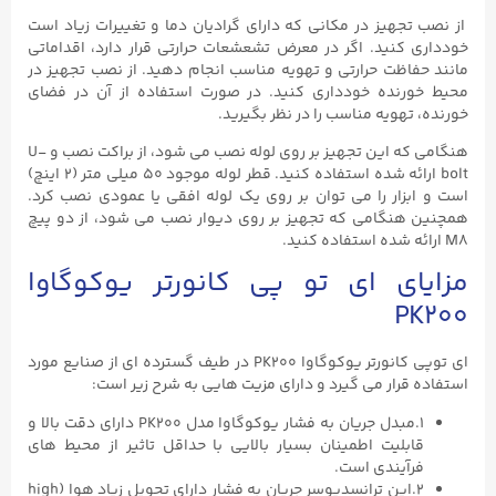
از نصب تجهیز در مکانی که دارای گرادیان دما و تغییرات زیاد است
خودداری کنید. اگر در معرض تشعشعات حرارتی قرار دارد، اقداماتی
مانند حفاظت حرارتی و تهویه مناسب انجام دهید. از نصب تجهیز در
محیط خورنده خودداری کنید. در صورت استفاده از آن در فضای
خورنده، تهویه مناسب را در نظر بگیرید.
هنگامی که این تجهیز بر روی لوله نصب می شود، از براکت نصب و U-
bolt ارائه شده استفاده کنید. قطر لوله موجود ۵۰ میلی متر (۲ اینچ)
است و ابزار را می توان بر روی یک لوله افقی یا عمودی نصب کرد.
همچنین هنگامی که تجهیز بر روی دیوار نصب می شود، از دو پیچ
M8 ارائه شده استفاده کنید.
مزایای ای تو پی کانورتر یوکوگاوا
PK200
ای توپی کانورتر یوکوگاوا PK200 در طیف گسترده ای از صنایع مورد
استفاده قرار می گیرد و دارای مزیت هایی به شرح زیر است:
۱.مبدل جریان به فشار یوکوگاوا مدل PK200 دارای دقت بالا و
قابلیت اطمینان بسیار بالایی با حداقل تاثیر از محیط های
فرآیندی است.
۲.این ترانسدیوسر جریان به فشار دارای تحویل زیاد هوا (high