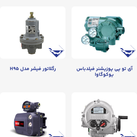
آی تو پی پوزیشنر فیلدباس
رگلاتور فیشر مدل H۹۵
یوکوگاوا