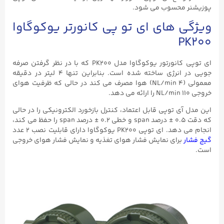
پوزیشنر محسوب می شود.
ویژگی های ای تو پی کانورتر یوکوگاوا
PK200
ای توپی کانورتور یوکوگاوا مدل PK200 که با در نظر گرفتن صرفه
جویی در انرژی ساخته شده است. بنابراین تنها ۴ لیتر در دقیقه
معمولی (۴ NL/min) هوا مصرف می کند در حالی که ظرفیت هوای
خروجی ۱۱۰ NL/min را ارائه می دهد.
این مدل آی توپی قابل اعتماد، کنترل بازخورد الکترونیکی را در حالی
که دقت ۰.۵ ± درصد span و خطی ۰.۲ ± درصد span را حفظ می کند،
انجام می دهد. ای توپی PK200 یوکوگاوا دارای قابلیت نصب ۲ عدد
گیج فشار
برای نمایش فشار هوای تغذیه و نمایش فشار هوای خروجی
است.