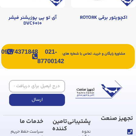
اکچویتور برقی ROTORK
آی تو پی پوزیشنر فیشر
DVC۶۰۱۰
09374371848
021-
مشاوره رایگان و خرید، تماس با شماره های:
87700142
ارسال
تجهیز صنعت
پشتیبانی
تامین
خدمات ما
کننده
نحوه
سیاست حفظ حریم