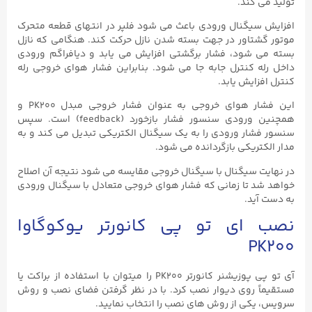
تولید می کند.
افزایش سیگنال ورودی باعث می شود فلپر در انتهای قطعه متحرک
موتور گشتاور در جهت بسته شدن نازل حرکت کند. هنگامی که نازل
بسته می شود، فشار برگشتی افزایش می یابد و دیافراگم ورودی
داخل رله کنترل جابه جا می شود. بنابراین فشار هوای خروجی رله
کنترل افزایش یابد.
این فشار هوای خروجی به عنوان فشار خروجی مبدل PK200 و
همچنین ورودی سنسور فشار بازخورد (feedback) است. سپس
سنسور فشار ورودی را به یک سیگنال الکتریکی تبدیل می کند و به
مدار الکتریکی بازگردانده می شود.
در نهایت سیگنال با سیگنال خروجی مقایسه می شود نتیجه آن اصلاح
خواهد شد تا زمانی که فشار هوای خروجی متعادل با سیگنال ورودی
به دست آید.
نصب ای تو پی کانورتر یوکوگاوا
PK200
آی تو پی پوزیشنر کانورتر PK200 را میتوان با استفاده از براکت یا
مستقیماً روی دیوار نصب کرد. با در نظر گرفتن فضای نصب و روش
سرویس، یکی از روش های نصب را انتخاب نمایید.