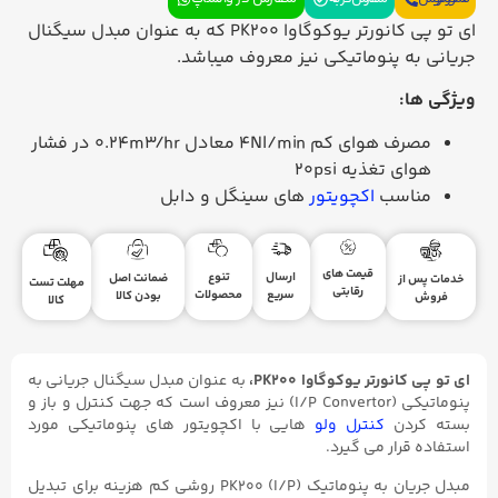
ای تو پی کانورتر یوکوگاوا PK200 که به عنوان مبدل سیگنال
جریانی به پنوماتیکی نیز معروف میباشد.
ویژگی ها:
مصرف هوای کم 4Nl/min معادل 0.24m3/hr در فشار
هوای تغذیه 20psi
مناسب
اکچویتور
های سینگل و دابل
قیمت های
ارسال
تنوع
ضمانت اصل
خدمات پس از
مهلت تست
رقابتی
سریع
محصولات
بودن کالا
فروش
کالا
ای تو پی کانورتر یوکوگاوا PK200،
به عنوان مبدل سیگنال جریانی به
پنوماتیکی (I/P Convertor) نیز معروف است که جهت کنترل و باز و
بسته کردن
کنترل ولو
هایی با اکچویتور های پنوماتیکی مورد
استفاده قرار می گیرد.
مبدل جریان به پنوماتیک (I/P) PK200 روشی کم هزینه برای تبدیل