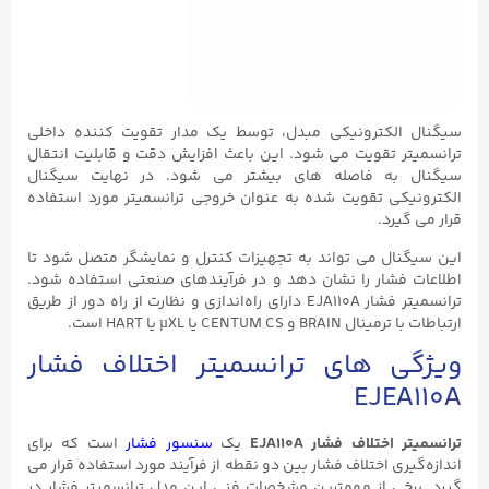
سیگنال الکترونیکی مبدل، توسط یک مدار تقویت کننده داخلی
ترانسمیتر تقویت می‌ شود. این باعث افزایش دقت و قابلیت انتقال
سیگنال به فاصله‌ های بیشتر می‌ شود. در نهایت سیگنال
الکترونیکی تقویت شده به عنوان خروجی ترانسمیتر مورد استفاده
قرار می گیرد.
این سیگنال می‌ تواند به تجهیزات کنترل و نمایشگر متصل شود تا
اطلاعات فشار را نشان دهد و در فرآیندهای صنعتی استفاده شود.
ترانسمیتر فشار EJA110A دارای راه‌اندازی و نظارت از راه دور از طریق
ارتباطات با ترمینال BRAIN و CENTUM CS یا µXL یا HART است.
ویژگی های ترانسمیتر اختلاف فشار
EJEA110A
ترانسمیتر اختلاف فشار EJA110A
یک
سنسور فشار
است که برای
اندازه‌گیری اختلاف فشار بین دو نقطه از فرآیند مورد استفاده قرار می
گیرد. برخی از مهمترین مشخصات فنی این مدل ترانسمیتر فشار در