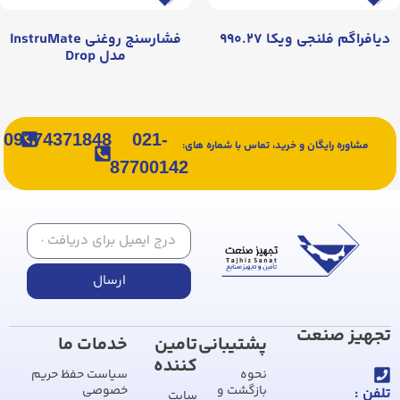
دیافراگم فلنجی ویکا ۹۹۰.۲۷
فشارسنج روغنی InstruMate
مدل Drop
09374371848
021-
مشاوره رایگان و خرید، تماس با شماره های:
87700142
ارسال
تجهیز صنعت
پشتیبانی
تامین
خدمات ما
کننده
نحوه
سیاست حفظ حریم
بازگشت و
خصوصی
تلفن :
سایت