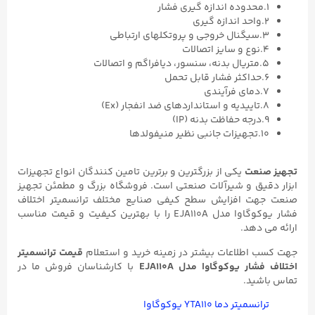
۱.محدوده اندازه گیری فشار
۲.واحد اندازه گیری
۳.سیگنال خروجی و پروتکلهای ارتباطی
۴.نوع و سایز اتصالات
۵.متریال بدنه، سنسور، دیافراگم و اتصالات
۶.حداکثر فشار قابل تحمل
۷.دمای فرآیندی
۸.تاییدیه و استانداردهای ضد انفجار (Ex)
۹.درجه حفاظت بدنه (IP)
۱۰.تجهیزات جانبی نظیر منیفولدها
تجهیز صنعت
یکی از بزرگترین و برترین تامین کنندگان انواع تجهیزات
ابزار دقیق و شیرآلات صنعتی است. فروشگاه بزرگ و مطمئن تجهیز
صنعت جهت افزایش سطح کیفی صنایع مختلف ترانسمیتر اختلاف
فشار یوکوگاوا مدل EJA110A را با بهترین کیفیت و قیمت مناسب
ارائه می دهد.
جهت کسب اطلاعات بیشتر در زمینه خرید و استعلام
قیمت ترانسمیتر
اختلاف فشار یوکوگاوا مدل EJA110A
با کارشناسان فروش ما در
تماس باشید.
ترانسمیتر دما YTA۱۱۰ یوکوگاوا