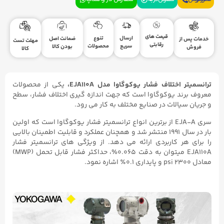
قیمت های
ارسال
تنوع
ضمانت اصل
خدمات پس از
مهلت تست
رقابتی
سریع
محصولات
بودن کالا
فروش
کالا
ترانسمیتر اختلاف فشار یوکوگاوا مدل EJA110A،
یکی از محصولات
معروف برند یوکوگاوا است که جهت اندازه گیری اختلاف فشار، سطح
و جریان سیالات در صنایع مختلف به کار می رود.
سری EJA-A از برترین انواع ترانسمیتر فشار یوکوگاوا است که اولین
بار در سال ۱۹۹۱ منتشر شد و همچنان عملکرد و قابلیت اطمینان بالایی
را برای هر کاربردی ارائه می دهد. از ویژگی های ترانسمیتر فشار
EJA110A میتوان به دقت ۰.۰۶۵%، حداکثر فشار قابل تحمل (MWP)
معادل ۲۳۰۰ psi و پایداری ۰.۱٪ اشاره نمود.