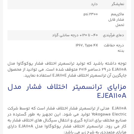
نمایشگر
دارد
ماکزیمم
2300 psi
فشار قابل
تحمل
دمای فرآیندی
۴۰- تا ۱۲۰+ درجه سانتی گراد
درجه حفاظت
IP67, Type 4X
بدنه
توجه داشته باشید که تولید ترانسمیتر اختلاف فشار یوکوگاوا مدل
EJA110A در ۲۹ دسامبر ۲۰۱۶ متوقف شده است. می توانید از محصول
جایگزین آن ترانسمیتر اختلاف فشار EJA110E استفاده نمایید.
مزایای ترانسمیتر اختلاف فشار مدل
EJEA110A
EJA110A مدلی از ترانسمیتر فشار اختلاف فشار است که توسط شرکت
Yokogawa Electric تولید می شود. این تجهیز به طور گسترده در
صنایع مختلف برای اندازه گیری و انتقال سیگنال های اختلاف فشار به
کار می رود. ترانسمیتر اختلاف فشار یوکوگاوا مدل EJA110A دارای
مزایای متعددی به شرح زیر می باشد: