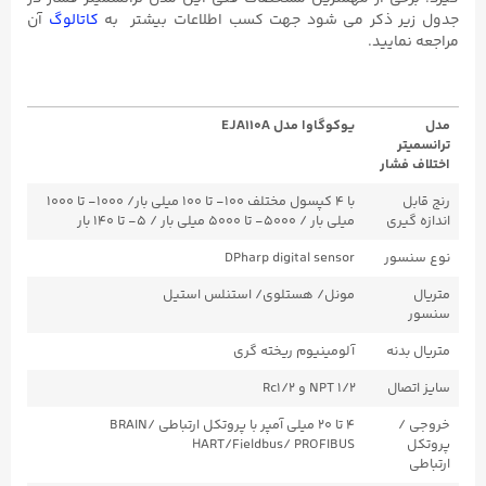
جدول زیر ذکر می شود جهت کسب اطلاعات بیشتر به
کاتالوگ
آن
مراجعه نمایید.
مدل
یوکوگاوا مدل EJA110A
ترانسمیتر
اختلاف فشار
رنج قابل
با ۴ کپسول مختلف ۱۰۰- تا ۱۰۰ میلی بار/ ۱۰۰۰- تا ۱۰۰۰
اندازه گیری
میلی بار / ۵۰۰۰- تا ۵۰۰۰ میلی بار / ۵- تا ۱۴۰ بار
نوع سنسور
DPharp digital sensor
متریال
مونل/ هستلوی/ استنلس استیل
سنسور
متریال بدنه
آلومینیوم ریخته گری
سایز اتصال
۱/۲ NPT و Rc1/۲
خروجی /
۴ تا ۲۰ میلی آمپر با پروتکل ارتباطی BRAIN/
پروتکل
HART/Fieldbus/ PROFIBUS
ارتباطی