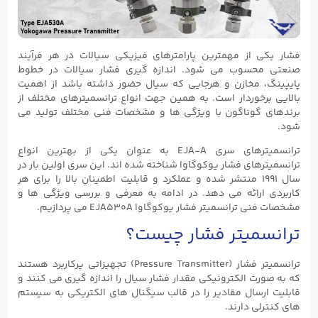
فشار یکی از مهمترین پارامترهای فیزیکی سیالات در هر فرآیند
صنعتی محسوب می شود. اندازه گیری فشار سیالات در خطوط
پایپینگ، مخازن و هرجایی که سیال حضور داشته باشد از اهمیت
بالایی برخوردار است. به همین جهت انواع ترانسمیترهای مختلف از
برندهای گوناگون با ویژگی ها و مشخصات فنی مختلف تولید می
شود.
ترانسمیترهای سری EJA-A به عنوان یکی از بهترین انواع
ترانسمیترهای فشار یوکوگاوا شناخته شده اند. این سری اولین بار در
سال ۱۹۹۱ منتشر شده و عملکرد و قابلیت اطمینان بالا را برای هر
کاربردی ارائه می دهد. در ادامه به معرفی و بررسی ویژگی ها و
مشخصات فنی ترانسمیتر فشار یوکوگاوا EJA530A می پردازیم.
ترانسمیتر فشار چیست؟
ترانسمیتر فشار (Pressure Transmitter) تجهیزاتی پرکاربرد هستند
که به صورت الکترونیکی مقدار فشار سیال را اندازه گیری می کنند و
قابلیت ارسال مقادیر را در قالب سیگنال های الکتریکی به سیستم
های کنترلی دارند.