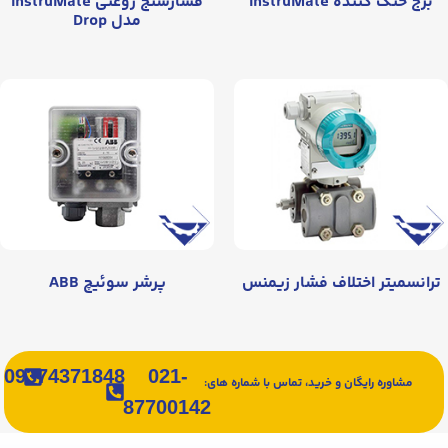
برج خنک کننده InstruMate
فشارسنج روغنی InstruMate
مدل Drop
ترانسمیتر اختلاف فشار زیمنس
پرشر سوئیچ ABB
09374371848
021-
مشاوره رایگان و خرید، تماس با شماره های:
87700142