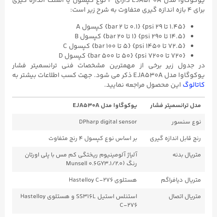
یوکوگاوا مدل EJA530A دارای ۴ نوع کپسول یا المنت اندازه گیری
برای ۴ بازه اندازه گیری متفاوت به شرح زیر است:
{۱.۴۵ تا ۲۹ psi} {۰.۱ تا ۲ bar} کپسول A
{۱۴.۵ تا ۲۹۰ psi} {۱ تا ۲۰ bar} کپسول B
{۷۲.۵ تا ۱۴۵۰ psi} {۵ تا ۱۰۰ bar} کپسول C
{۷۲۰ تا ۷۲۰۰ psi} {۵۰ تا ۵۰۰ bar} کپسول D
در جدول زیر برخی از مهمترین مشخصات فنی ترانسمیتر فشار
یوکوگاوا مدل EJA530A ذکر می شود. جهت کسب اطلاعات بیشتر به
کاتالوگ
این محصول مراجعه نمایید.
مدل ترانسمیتر فشار
یوکوگاوا مدل EJA530A
نوع سنسور
DPharp digital sensor
رنج قابل اندازه گیری
بر اساس نوع کپسول ۴ رنج متفاوت
متریال بدنه
آلیاژ آلومینیوم ریختگی کم مس با پلی اورتان
رنگ (Munsell ۰.6GY3.۱/۲.۰
متریال دیافراگم
هستلوی Hastelloy C-۲۷۶
متریال اتصال
استنلس استیل SS316L و هستلوی Hastelloy
C-۲۷۶