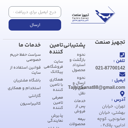
ارسال
تجهیز صنعت
پشتیبانی
تامین
خدمات ما
کننده
نحوه
سیاست حفظ حریم
بازگشت و
خصوصی
تلفن :
سایت
استرداد
فروشگاهی
قوانین استفاده از
021-87700142
محصول
پیکاتک
سایت
نحوه
همکاری
ایمیل :
باشگاه مشتریان
ارسال و
با تامین
TajhizSanat88@gmail.com
حمل و
استخدام و همکاری
کننده
نقل
گارانتی
معرفی
آدرس :
خدمات
تامین
کالیبراسیون
تهران، خیابان
پس از
کننده
فروش
بهشتی، خیابان
پذیرش
صابونچی، کوچه
بیمه
نمایندگی
محصولات
ادایی، پلاک2 ،