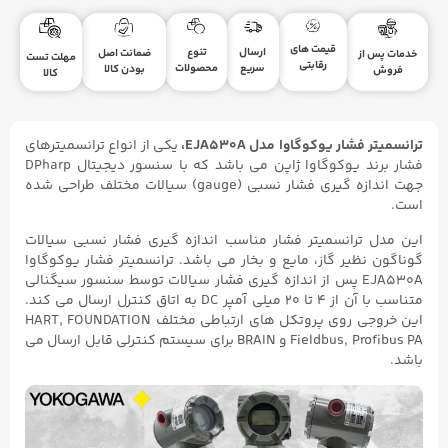
قیمت های
ارسال
تنوع
ضمانت اصل
خدمات پس از
مهلت تست
رقابتی
سریع
محصولات
بودن کالا
فروش
کالا
ترانسمیتر فشار یوکوگاوا مدل EJA530A،
یکی از انواع ترانسمیترهای
فشار برند یوکوگاوا ژاپن می باشد که با سنسور دیجیتال DPharp
جهت اندازه گیری فشار نسبی (gauge) سیالات مختلف طراحی شده
است.
این مدل ترانسمیتر فشار مناسب اندازه گیری فشار نسبی سیالات
گوناگون نظیر گاز، مایع و بخار می باشد. ترانسمیتر فشار یوکوگاوا
EJA530A پس از اندازه گیری فشار سیالات توسط سنسور سیگنالی
متناسب با آن از ۴ تا ۲۰ میلی آمپر DC به اتاق کنترل ارسال می کند.
این خروجی روی پروتکل های ارتباطی مختلف HART, FOUNDATION
Fieldbus, Profibus PA و BRAIN برای سیستم کنترلی قابل ارسال می
باشد.