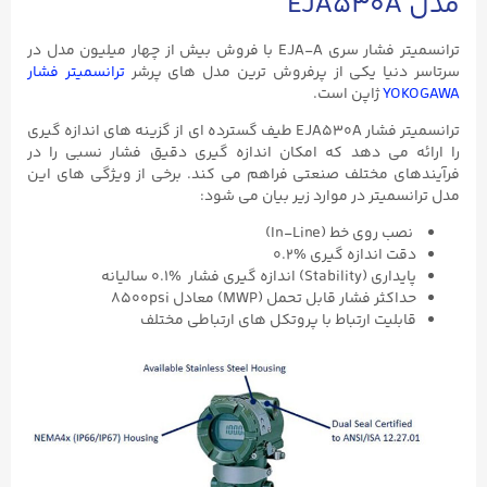
مدل EJA530A
ترانسمیتر فشار سری EJA-A با فروش بیش از چهار میلیون مدل در
سرتاسر دنیا یکی از پرفروش ترین مدل های پرشر
ترانسمیتر فشار
YOKOGAWA
ژاپن است.
ترانسمیتر فشار EJA530A طیف گسترده ای از گزینه های اندازه گیری
را ارائه می دهد که امکان اندازه گیری دقیق فشار نسبی را در
فرآیندهای مختلف صنعتی فراهم می کند.
برخی از ویژگی های این
مدل ترانسمیتر در موارد زیر بیان می شود:
نصب روی خط (In-Line)
دقت اندازه گیری %۰.۲
پایداری (Stability) اندازه گیری فشار %۰.۱ سالیانه
حداکثر فشار قابل تحمل (MWP) معادل 8500psi
قابلیت ارتباط با پروتکل های ارتباطی مختلف