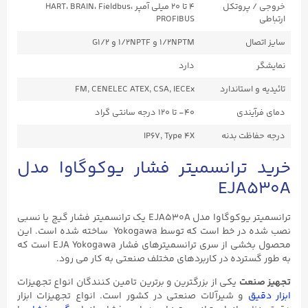
خروجی / پروتکل
۴ تا ۲۰ میلی آمپر HART، BRAIN، Fieldbus،
ارتباطی
PROFIBUS
سایز اتصال
۱/2NPTM و ۱/2NPTF و G1/۲
نمایشگر
دارد
تائیدیه و استاندارد
FM, CENELEC ATEX, CSA, IECEx
دمای فرآیندی
۴۰- تا ۱۲۰ درجه سانتی گراد
درجه حفاظت بدنه
IP67, Type 4X
خرید ترانسمیتر فشار یوکوگاوا مدل
EJA530A
ترانسمیتر یوکوگاوا مدل EJA530A یک ترانسمیتر فشار گیج یا نسبی
نصب شده در خط است که توسط Yokogawa ساخته شده است. این
محصول بخشی از سری ترانسمیترهای فشار EJA Yokogawa است که
به طور گسترده در کاربردهای مختلف صنعتی به کار می رود.
تجهیز صنعت
یکی از بزرگترین و برترین تامین کنندگان انواع تجهیزات
ابزار دقیق
و شیرآلات صنعتی در کشور است. انواع تجهیزات ابزار