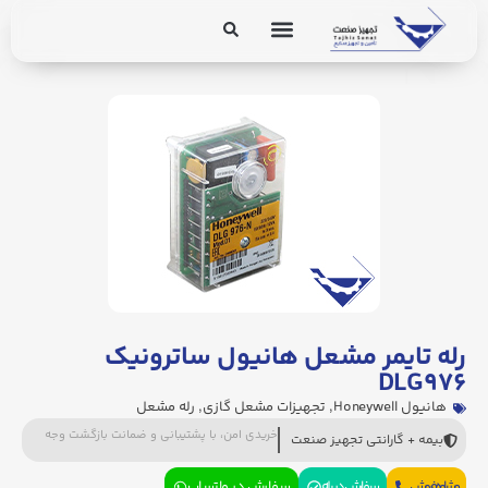
برق و ابزار دقیق
تجهیزات پایپینگ
رله تایمر مشعل هانیول ساترونیک
DLG۹۷۶
هانیول Honeywell
,
تجهیزات مشعل گازی
,
رله مشعل
خریدی امن، با پشتیبانی و ضمانت بازگشت وجه
بیمه + گارانتی تجهیز صنعت
مشاوره فروش
سفارش در بله
سفارش در واتساپ