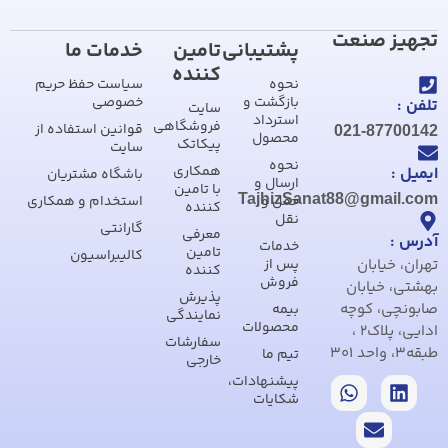
تجهیز صنعت
پشتیبانی
تامین
خدمات ما
کننده
نحوه
سیاست حفظ حریم
بازگشت و
خصوصی
تلفن :
سایت
استرداد
فروشگاهی
قوانین استفاده از
021-87700142
محصول
پیکاتک
سایت
نحوه
همکاری
ایمیل :
باشگاه مشتریان
ارسال و
با تامین
TajhizSanat88@gmail.com
حمل و
استخدام و همکاری
کننده
نقل
گارانتی
معرفی
آدرس :
خدمات
تامین
کالیبراسیون
تهران، خیابان
پس از
کننده
فروش
بهشتی، خیابان
پذیرش
صابونچی، کوچه
بیمه
نمایندگی
محصولات
ادایی، پلاک2 ،
سفارشات
طبقه3، واحد 301
تیم ما
خارجی
پیشنهادات،
شکایات