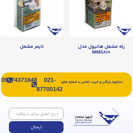
رله مشعل هانیول مدل
تایمر مشعل
MMG۸۱۰
09374371848
021-
مشاوره رایگان و خرید، تماس با شماره های:
87700142
ارسال