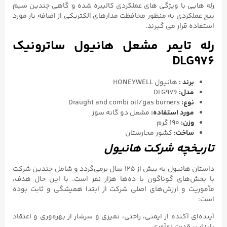
رله هایی با ویژگی های عملکردی کالیبره شده و گاهی چندین سیم
پیچ عملکردی به منظور محافظت مدارهای الکتریکی از اضافه بار مورد
استفاده قرار می گیرند.
رله تایمر مشعل هانیول ساترونیک
DLG976
برند :
هانیول HONEYWELL
مدل:
DLG976
نوع:
Draught and combi oil/gas burners
مورد استفاده:
مشعل دو گانه سوز
وزن:
۱۹۰ گرم
ساخت:
کشور مجارستان
تاریخچه شرکت هانیول
داستان هانیول به بیش از ۱۲۵ سال برمی‌گردد و شامل چندین شرکت
با بخش‌های گوناگون با ده‌ها هزار نفر است. با این حال هدف،
مأموریت و ارزش‌های اصلی شرکت از ابتدا همیشگی و ثابت بوده
است:
آینده‌ای آکنده از ایمنی، راحتی، تمیزی و سرشار از بهره‌وری و اعتقاد
پایدار بر قدرت نوآوری