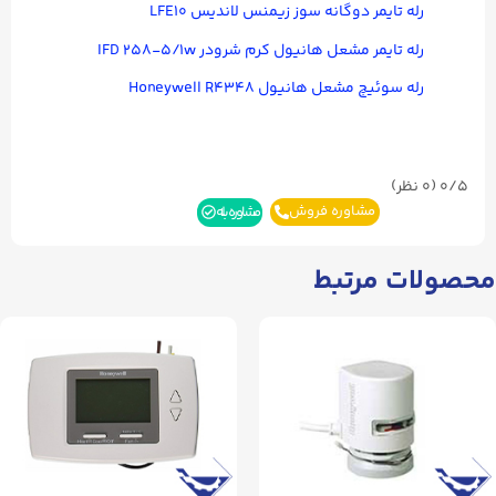
رله تایمر دوگانه سوز زیمنس لاندیس LFE۱۰
رله تایمر مشعل هانیول کرم شرودر IFD ۲۵۸-۵/۱w
رله سوئیچ مشعل هانیول Honeywell R۴۳۴۸
0/5
(۰ نظر)
مشاوره فروش
مشاوره بله
محصولات مرتبط