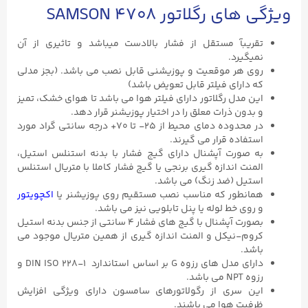
ویژگی های رگلاتور SAMSON ۴۷۰۸
تقریبآ مستقل از فشار بالادست میباشد و تاثیری از آن
نمیگیرد.
روی هر موقعیت و پوزیشنی قابل نصب می باشد. (بجز مدلی
که دارای فیلتر قابل تعویض باشد)
این مدل رگلاتور دارای فیلتر هوا می باشد تا هوای خشک، تمیز
و بدون ذرات معلق را در اختیار پوزیشنر قرار دهد.
در محدوده دمای محیط از ۲۵- تا ۷۰+ درجه سانتی گراد مورد
استفاده قرار می گیرند.
به صورت آپشنال دارای گیج فشار با بدنه استنلس استیل،
المنت اندازه گیری برنجی یا گیج فشار کاملا با متریال استنلس
استیل (ضد زنگ) می باشد.
همانطور که مناسب نصب مستقیم روی پوزیشنر یا
اکچویتور
و روی خط لوله یا پنل تابلویی نیز می باشد.
بصورت آپشنال با گیج های فشار ۴ سانتی از جنس بدنه استیل
کروم-نیکل و المنت اندازه گیری از همین متریال موجود می
باشد.
دارای مدل های رزوه G بر اساس استاندارد ۱-DIN ISO ۲۲۸ و
رزوه NPT می باشد.
این سری از رگولاتورهای سامسون دارای ویژگی افزایش
ظرفیت هوا می باشند.