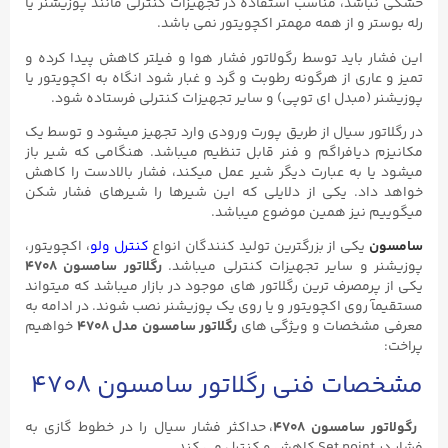
خشکی نباشد، مناسب استفاده در تجهیزات کنترلی مانند پوزیشنر یا
رله بوستر و از همه مهمتر اکچویتور نمی باشد.
این فشار باید توسط رگولاتور فشار هوا و فیلتر کاهش پیدا کرده و
تمیز و عاری از هرگونه رطوبت و گرد و غبار شود انگاه به اکچویتور یا
پوزیشنر (مبدل ای توپی) و سایر تجهیزات کنترلی فرستاده شود.
در رگلاتور سیال از طریق پورت ورودی وارد تجهیز میشود و توسط یک
مکانیزم دیافراگم و فنر قابل تنظیم میباشد. هنگامی که شیر باز
میشود یا به عبارت دیگر شیر عمل میکند، فشار بالادست را کاهش
خواهد داد. یکی از دلایلی که این شیرها را شیرهای فشار شکن
میگوییم نیز همین موضوع میباشد.
سامسون
یکی از بزرگترین تولید کنندگان انواع
کنترل ولو
، اکچویتور،
پوزیشنر و سایر تجهیزات کنترلی میباشد.
رگلاتور سامسون ۴۷۰۸
یکی از پرمصرف ترین رگلاتور های موجود در بازار میباشد که میتواند
مستقیمآ روی اکچویتور و یا روی یک پوزیشنر نصب شوند. در ادامه به
معرفی مشخصات و ویژگی های
رگلاتور سامسون مدل ۴۷۰۸
خواهیم
پراخت:
مشخصات فنی رگلاتور سامسون ۴۷۰۸
رگولاتور سامسون ۴۷۰۸
، حداکثر فشار سیال را در خطوط گازی به
فشار در Set point کاهش و کنترل می کند.