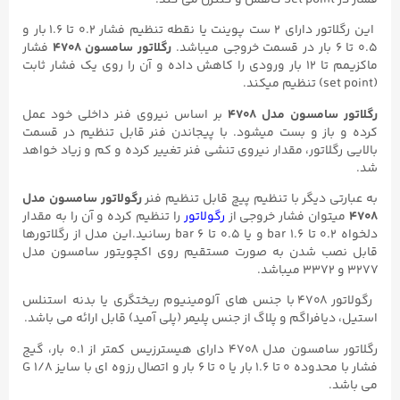
این رگلاتور دارای ۲ ست پوینت یا نقطه تنظیم فشار ۰.۲ تا ۱.۶ بار و
۰.۵ تا ۶ بار در قسمت خروجی میباشد.
رگلاتور سامسون ۴۷۰۸
فشار
ماکزیمم تا ۱۲ بار ورودی را کاهش داده و آن را روی یک فشار ثابت
(set point) تنظیم میکند.
رگلاتور سامسون مدل ۴۷۰۸
بر اساس نیروی فنر داخلی خود عمل
کرده و باز و بست میشود. با پیجاندن فنر قابل تنظیم در قسمت
بالایی رگلاتور، مقدار نیروی تنشی فنر تغییر کرده و کم و زیاد خواهد
شد.
به عبارتی دیگر با تنظیم پیچ قابل تنظیم فنر
رگولاتور سامسون مدل
۴۷۰۸
میتوان فشار خروجی از
رگولاتور
را تنظیم کرده و آن را به مقدار
دلخواه ۰.۲ تا ۱.۶ bar و یا ۰.۵ تا ۶ bar رسانید.این مدل از رگلاتورها
قابل نصب شدن به صورت مستقیم روی اکچویتور سامسون مدل
۳۲۷۷ و ۳۳۷۲ میباشد.
رگولاتور ۴۷۰۸ با جنس های آلومینیوم ریختگری یا بدنه استنلس
استیل، دیافراگم و پلاگ از جنس پلیمر (پلی آمید) قابل ارائه می باشد.
رگلاتور سامسون مدل ۴۷۰۸ دارای هیسترزیس کمتر از ۰.۱ بار، گیج
فشار با محدوده ۰ تا ۱.۶ بار یا ۰ تا ۶ بار و اتصال رزوه ای با سایز ۱/۸ G
می باشد.