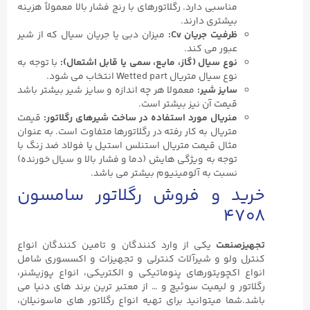
مناسبی دارد. رگلاتورهای با رنج فشار بالا معمولاً هزینه
بیشتری دارند.
ظرفیت جریان Cv:
میزان دبی یا جریان سیال که از شیر
عبور می کند.
نوع سیال (گاز، مایع، سمی یا قابل اشتعال):
با توجه به
نوع سیال متریال Wetted part انتخاب می شود.
سایز شیر:
معمولا هر چه اندازه و سایز شیر بیشتر باشد
قیمت آن نیز بیشتر است.
منریال مورد استفاده در ساخت شیرهای رگلاتور:
قیمت
متریال به کار رفته در رگلاتورها متفاوت است. به عنوان
مثال قیمت متریال استنلس استیل یا فولاد ضد زنگ با
توجه به ویژگی هایش (دما و فشار بالا و سیال خورنده)
نسبت به آلومینیوم بیشتر می باشد.
خرید و فروش رگلاتور سامسون
۴۷۰۸
تجهیزصنعت
یکی از وارد کنندگان و تامین کنندگان انواع
کنترل ولو و شیرآلات کنترلی و تجهیزات و اکسسوری شامل
انواع اکچویتورهای پنوماتیکی و الکتریکی، انواع پوزیشنر،
رگلاتور و لیمیت سوئیچ و … از معتبر ترین برند های دنیا می
باشد.شما میتوانید برای تهیه انواع رگلاتور های ماسونیلان،