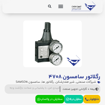
برق و ابزار دقیق
تجهیزات پایپینگ
رگلاتور سامسون ۴۷۰۸
شیرآلات صنعتی
,
شیر فشارشکن
,
رگلاتور ها
,
سامسون SAMSON
خریدی امن، با پشتیبانی و ضمانت بازگشت وجه
بیمه + گارانتی تجهیز صنعت
مشاوره فروش
سفارش در بله
سفارش در واتساپ