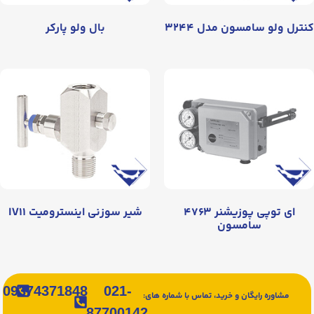
کنترل ولو سامسون مدل ۳۲۴۴
بال ولو پارکر
ای توپی پوزیشنر ۴۷۶۳
شیر سوزنی اینسترومیت IV۱۱
سامسون
09374371848
021-
مشاوره رایگان و خرید، تماس با شماره های:
87700142