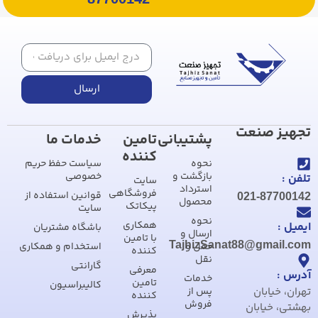
ارسال
تجهیز صنعت
پشتیبانی
تامین
خدمات ما
کننده
نحوه
سیاست حفظ حریم
بازگشت و
خصوصی
تلفن :
سایت
استرداد
فروشگاهی
قوانین استفاده از
021-87700142
محصول
پیکاتک
سایت
نحوه
همکاری
ایمیل :
باشگاه مشتریان
ارسال و
با تامین
TajhizSanat88@gmail.com
حمل و
استخدام و همکاری
کننده
نقل
گارانتی
معرفی
آدرس :
خدمات
تامین
کالیبراسیون
تهران، خیابان
پس از
کننده
فروش
بهشتی، خیابان
پذیرش